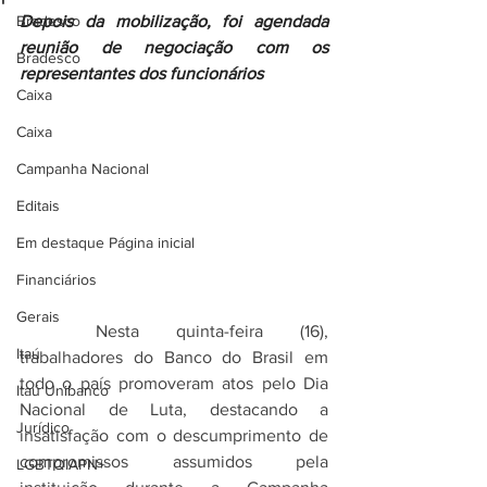
Bradesco
Depois da mobilização, foi agendada 
reunião de negociação com os 
Bradesco
representantes dos funcionários
Caixa
Caixa
Campanha Nacional
Editais
Em destaque Página inicial
Financiários
Gerais
	Nesta quinta-feira (16), 
Itaú
trabalhadores do Banco do Brasil em 
todo o país promoveram atos pelo Dia 
Itaú Unibanco
Nacional de Luta, destacando a 
Jurídico
insatisfação com o descumprimento de 
compromissos assumidos pela 
LGBTQIAPN+