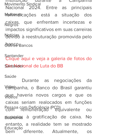
instituição durante a Campanha 
Movimento Sindical
Nacional 2024. Entre as principais 
Mulheres
reivindicações está a situação dos 
caixas, que enfrentam incertezas e 
Negros
impactos significativos em suas carreiras 
Notícias
devido à reestruturação promovida pelo 
banco.
Outros Bancos
Santander
Clique aqui e veja a galeria de fotos do 
Dia Nacional de Luta do BB
Santander
Saúde
	Durante as negociações da 
Vídeo
campanha, o Banco do Brasil garantiu 
que haveria novos cargos e que os 
Vídeos
caixas seriam realocados em funções 
Pessoa com Deficiência (PCD)
com remuneração equivalente ou 
superior à gratificação de caixa. No 
Economia
entanto, a realidade tem se mostrado 
Educação
bem diferente. Atualmente, os 