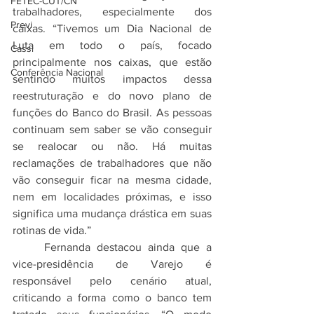
FETEC-CUT/CN
trabalhadores, especialmente dos 
Previ
caixas. “Tivemos um Dia Nacional de 
Luta em todo o país, focado 
Cassi
principalmente nos caixas, que estão 
Conferência Nacional
sentindo muitos impactos dessa 
reestruturação e do novo plano de 
funções do Banco do Brasil. As pessoas 
continuam sem saber se vão conseguir 
se realocar ou não. Há muitas 
reclamações de trabalhadores que não 
vão conseguir ficar na mesma cidade, 
nem em localidades próximas, e isso 
significa uma mudança drástica em suas 
rotinas de vida.”
	Fernanda destacou ainda que a 
vice-presidência de Varejo é 
responsável pelo cenário atual, 
criticando a forma como o banco tem 