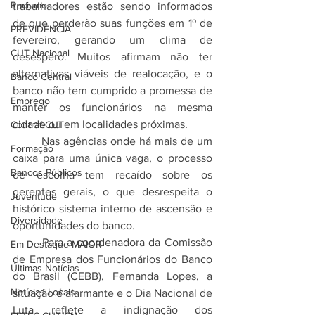
Racismo
trabalhadores estão sendo informados 
de que perderão suas funções em 1º de 
PREVIDÊNCIA
fevereiro, gerando um clima de 
CUT Nacional
desespero. Muitos afirmam não ter 
alternativas viáveis de realocação, e o 
Banco Central
banco não tem cumprido a promessa de 
Emprego
manter os funcionários na mesma 
cidade ou em localidades próximas.
Contraf-CUT
	Nas agências onde há mais de um 
Formação
caixa para uma única vaga, o processo 
Bancos Públicos
de escolha tem recaído sobre os 
gerentes gerais, o que desrespeita o 
Juventude
histórico sistema interno de ascensão e 
Diversidade
oportunidades do banco.
	Para a coordenadora da Comissão 
Em Destaque MAIOR
de Empresa dos Funcionários do Banco 
Últimas Notícias
do Brasil (CEBB), Fernanda Lopes, a 
Notícias Locais
situação é alarmante e o Dia Nacional de 
Luta reflete a indignação dos 