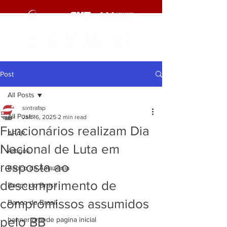
Post
All Posts
sintrafap
All Posts
Jan 16, 2025
2 min read
Funcionários realizam Dia
AFAP
Nacional de Luta em
Artigos
resposta ao
Banco da Amazônia
descumprimento de
Banco do Brasil
compromissos assumidos
Banco do Brasil
pelo BB
banner grande pagina inicial