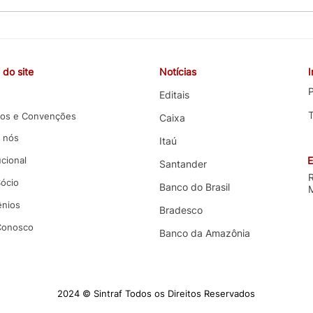
CEBB cobra valorização da
COE 
carreira, melhorias nas
e co
funções e melhores condições
terce
do site
Notícias
de trabalho em negociação
com 
com o Banco do Brasil
P
Editais
os e Convenções
Caixa
 nós
Itaú
ucional
E
Santander
Sócio
Banco do Brasil
nios
Bradesco
 Conosco
Banco da Amazônia
2024 © Sintraf Todos os Direitos Reservados