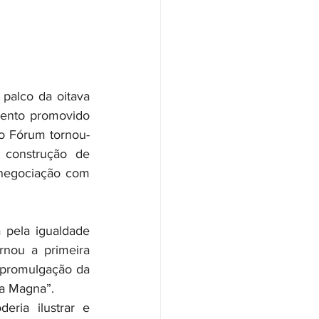
vento promovido 
o Fórum tornou-
 construção de 
 negociação com 
nou a primeira 
a promulgação da 
a Magna”. 
ria ilustrar e 