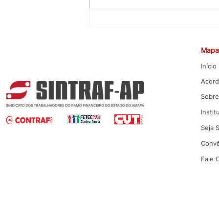
CEE rejeita proposta da Caixa
para Promoção por Mérito
Mapa 
Início
Acord
Sobre
Instit
Seja 
Convê
Fale