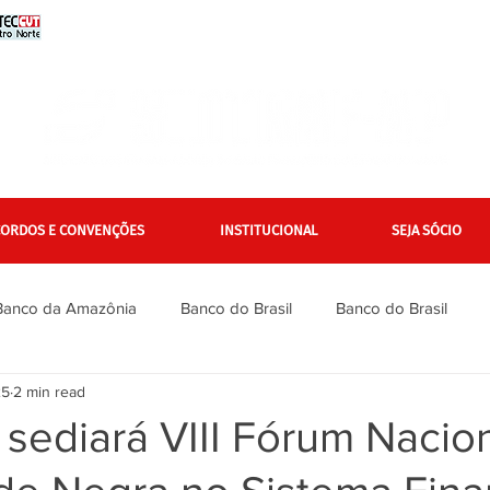
CORDOS E CONVENÇÕES
INSTITUCIONAL
SEJA SÓCIO
Banco da Amazônia
Banco do Brasil
Banco do Brasil
25
2 min read
Bradesco
Bradesco
Caixa
Caixa
Campanha Na
 sediará VIII Fórum Nacio
inanciários
Gerais
Itaú
Itaú Unibanco
Jurídico