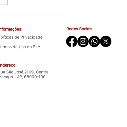
cobra avanços em saúde
ndições de trabalho na
ira negociação específica
Redes Sociais
Informações
o Santander
olíticas de Privacidade
Termos de Uso do Site
ndereço
Rua São José,2169, Central
Macapá - AP, 68900-100