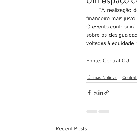
Um espaço de 
	“A realização do VIII Fórum reafirma a missão da Contraf-CUT de lutar por um sistema 
financeiro mais justo 
O evento contribuirá p
sobre as desigualdade
voltadas à equidade ra
Fonte: Contraf-CUT
Últimas Notícias
Contra
Recent Posts