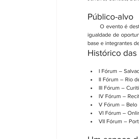
Público-alvo
	O evento é destinado prioritariamente a dirigentes sindicais envolvidos com as pautas de 
igualdade de oportun
base e integrantes d
Histórico das
I Fórum – Salvad
II Fórum – Rio de
III Fórum – Curit
IV Fórum – Recif
V Fórum – Belo 
VI Fórum – Onli
VII Fórum – Port