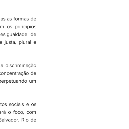
 os princípios 
sigualdade de 
usta, plural e 
concentração de 
 perpetuando um 
os sociais e os 
rá o foco, com 
alvador, Rio de 