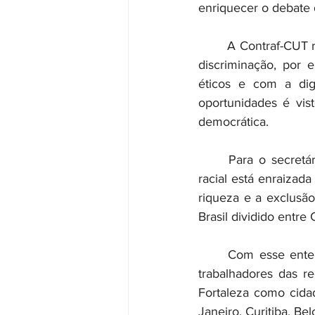
enriquecer o debate
	A Contraf-CUT reafirma seu compromisso histórico com a luta contra todas as formas de 
discriminação, por 
éticos e com a dig
oportunidades é vis
democrática.
	Para o secretário de Combate ao Racismo da entidade, Almir Aguiar, a discriminação 
racial está enraizad
riqueza e a exclusã
Brasil dividido entre
Com
 esse ente
trabalhadores das r
Fortaleza como cidad
Janeiro, Curitiba, Be