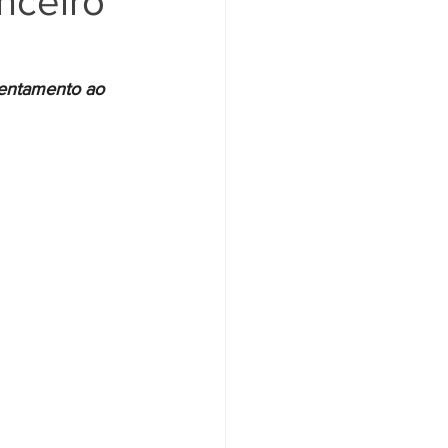
nceiro
Santander
Saúde
entamento ao 