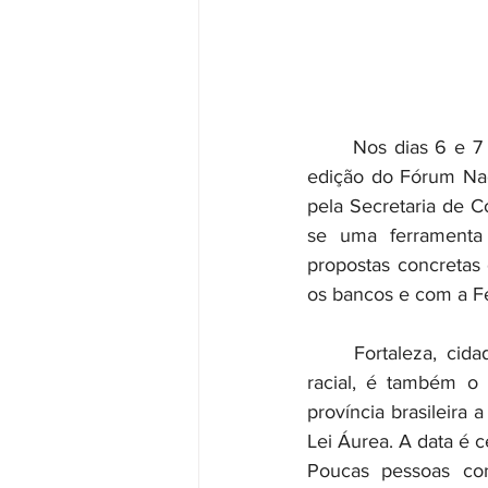
	Nos dias 6 e 7 de novembro de 2025, a cidade de Fortaleza (CE) será palco da oitava 
edição do Fórum Nac
pela Secretaria de 
se uma ferramenta 
propostas concretas 
os bancos e com a F
	Fortaleza, cidade marcada por um episódio histórico essencial na luta pela igualdade 
racial, é também o
província brasileira 
Lei Áurea. A data é 
Poucas pessoas conh