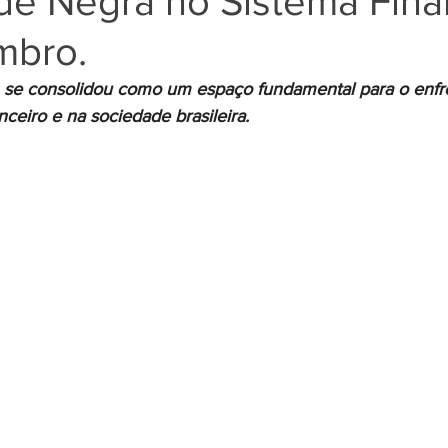
ade Negra no Sistema Fina
mbro.
Negros
Notícias
Outros Bancos
Santander
 se consolidou como um espaço fundamental para o enfr
nceiro e na sociedade brasileira.
om Deficiência (PCD)