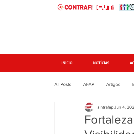
INÍCIO
NOTÍCIAS
A
All Posts
AFAP
Artigos
sintrafap
Jun 4, 20
banner grande pagina inicial
Fortaleza
Em destaque Página inicial
F