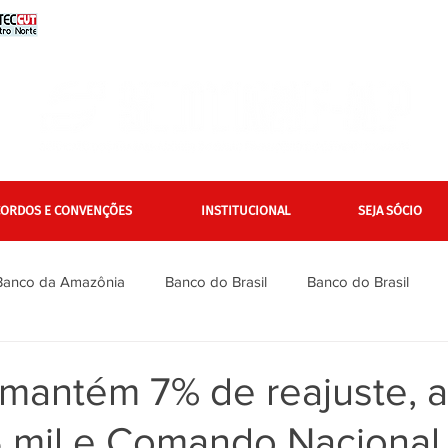
CORDOS E CONVENÇÕES
INSTITUCIONAL
SEJA SÓCIO
Banco da Amazônia
Banco do Brasil
Banco do Brasil
Bradesco
Bradesco
Caixa
Caixa
Campanha Na
mantém 7% de reajuste, 
 mil e Comando Nacional 
inanciários
Gerais
Itaú
Itaú Unibanco
Jurídico