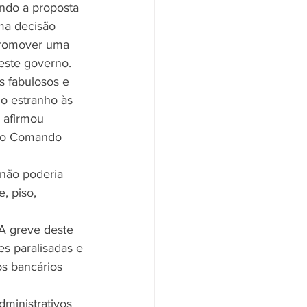
ndo a proposta 
ma decisão 
promover uma 
este governo. 
s fabulosos e 
o estranho às 
, afirmou 
 do Comando 
não poderia 
, piso, 
“A greve deste 
s paralisadas e 
os bancários 
ministrativos 