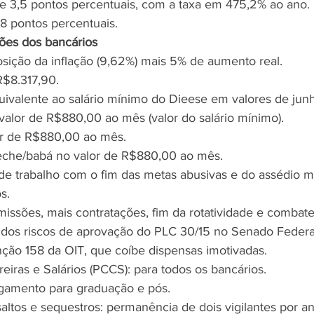
 de 3,5 pontos percentuais, com a taxa em 475,2% ao ano.
,8 pontos percentuais.
ções dos bancários
posição da inflação (9,62%) mais 5% de aumento real.
R$8.317,90.
uivalente ao salário mínimo do Dieese em valores de junh
valor de R$880,00 ao mês (valor do salário mínimo).
or de R$880,00 ao mês.
creche/babá no valor de R$880,00 ao mês.
e trabalho com o fim das metas abusivas e do assédio m
s.
issões, mais contratações, fim da rotatividade e combate
e dos riscos de aprovação do PLC 30/15 no Senado Federa
nção 158 da OIT, que coíbe dispensas imotivadas.
eiras e Salários (PCCS): para todos os bancários.
agamento para graduação e pós.
altos e sequestros: permanência de dois vigilantes por an