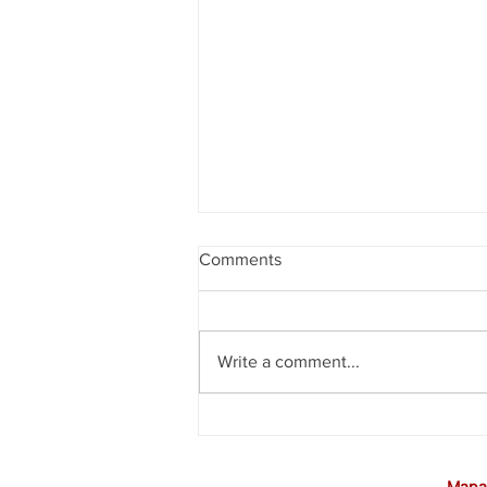
Comments
Write a comment...
CEE rejeita proposta da Caixa
para Promoção por Mérito
Mapa 