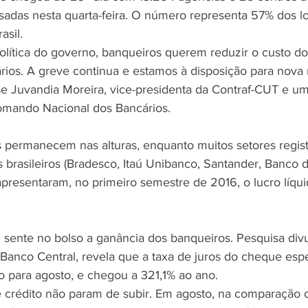
isadas nesta quarta-feira. O número representa 57% dos lo
asil.
olítica do governo, banqueiros querem reduzir o custo do
ios. A greve continua e estamos à disposição para nova
e Juvandia Moreira, vice-presidenta da Contraf-CUT e um
mando Nacional dos Bancários.
 permanecem nas alturas, enquanto muitos setores regis
brasileiros (Bradesco, Itaú Unibanco, Santander, Banco d
presentaram, no primeiro semestre de 2016, o lucro líqu
ente no bolso a ganância dos banqueiros. Pesquisa divu
o Banco Central, revela que a taxa de juros do cheque espe
o para agosto, e chegou a 321,1% ao ano.
e crédito não param de subir. Em agosto, na comparação