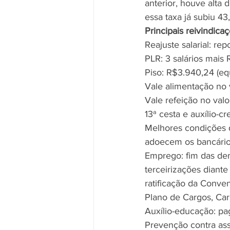
anterior, houve alta
essa taxa já subiu 43
Principais reivindica
Reajuste salarial: re
PLR: 3 salários mais 
Piso: R$3.940,24 (eq
Vale alimentação no 
Vale refeição no val
13ª cesta e auxílio-
Melhores condições d
adoecem os bancário
Emprego: fim das dem
terceirizações diant
ratificação da Conve
Plano de Cargos, Carr
Auxílio-educação: p
Prevenção contra ass