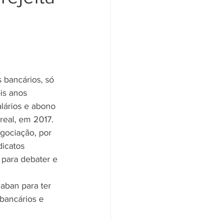
Santander
Saúde
 bancários, só 
is anos 
lários e abono 
real, em 2017. 
gociação, por 
dicatos 
 para debater e 
aban para ter 
bancários e 