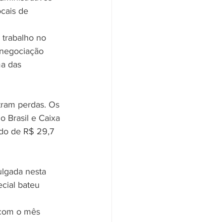
cais de 
 trabalho no 
 negociação 
a das 
tram perdas. Os 
o Brasil e Caixa 
ido de R$ 29,7 
lgada nesta 
cial bateu 
 com o mês 