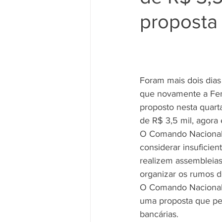
proposta
Movimento Sindical
Mulheres
Vídeo
Vídeos
Pessoa c
Foram mais dois dias
que novamente a Fena
proposto nesta quart
de R$ 3,5 mil, agora
O Comando Nacional d
considerar insuficien
realizem assembleias
organizar os rumos 
O Comando Nacional d
uma proposta que pe
bancárias.