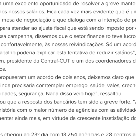
 uma excelente oportunidade de resolver a greve mante
os nossos salários. Fica cada vez mais evidente que é u
a mesa de negociação e que dialoga com a intenção de 
para atender ao ajuste fiscal que está sendo imposto por 
ssa campanha, dissemos que o setor financeiro teve lucro
 confortavelmente, às nossas reivindicações. Só um acord
abalho poderia explicar esta tentativa de reduzir salários”
en, presidente da Contraf-CUT e um dos coordenadores
os.
ropuseram um acordo de dois anos, deixamos claro que 
ainda precisaria comtemplar emprego, saúde, vales, creche
idades, segurança. Nada disso veio hoje”, ressaltou.
ou que a resposta dos bancários tem sido a greve forte. 
 história com o maior número de agências com as atividade
entar ainda mais, em virtude da crescente insatisfação d
s chegou ao 23º dia com 13.254 agências e 28 centros ad