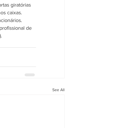
tas giratórias 
os caixas. 
cionários.
rofissional de 
.
See All