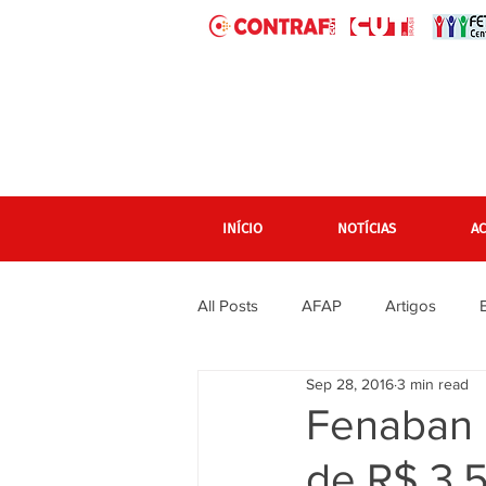
INÍCIO
NOTÍCIAS
A
All Posts
AFAP
Artigos
Sep 28, 2016
3 min read
banner grande pagina inicial
Fenaban 
de R$ 3,5
Em destaque Página inicial
F