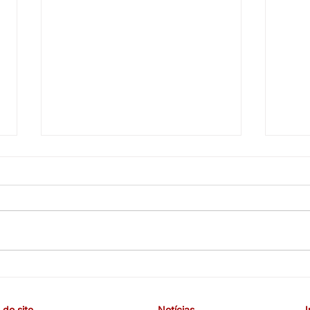
CEBB cobra valorização da
COE 
carreira, melhorias nas
e co
funções e melhores condições
terce
do site
Notícias