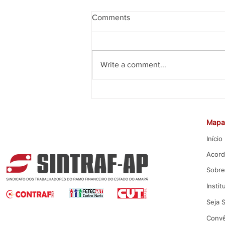
Comments
Write a comment...
CEE rejeita proposta da Caixa
para Promoção por Mérito
Mapa 
Início
Acord
Sobre
Instit
Seja 
Convê