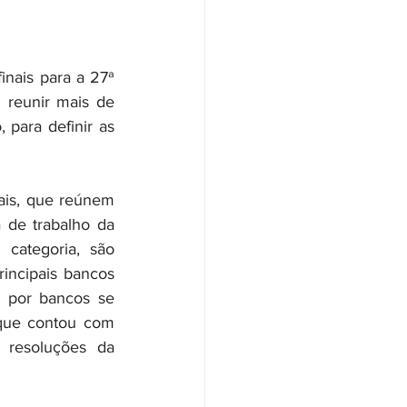
nais para a 27ª 
 reunir mais de 
para definir as 
ais, que reúnem 
de trabalho da 
categoria, são 
incipais bancos 
s por bancos se 
que contou com 
resoluções da 