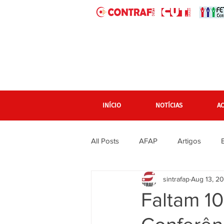
INÍCIO
NOTÍCIAS
A
All Posts
AFAP
Artigos
sintrafap
Aug 13, 2
banner grande pagina inicial
Faltam 10
Em destaque Página inicial
F