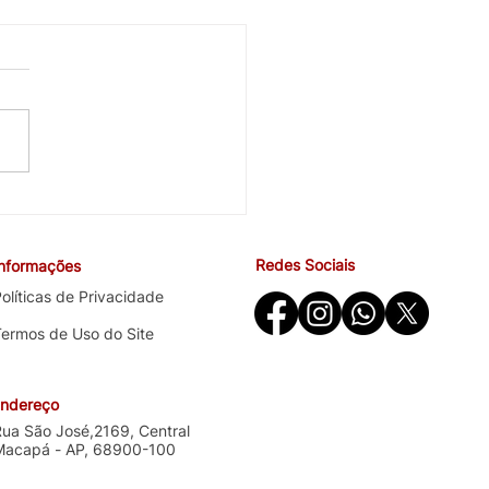
cobra avanços em saúde
ndições de trabalho na
ira negociação específica
Redes Sociais
Informações
o Santander
olíticas de Privacidade
Termos de Uso do Site
ndereço
Rua São José,2169, Central
Macapá - AP, 68900-100