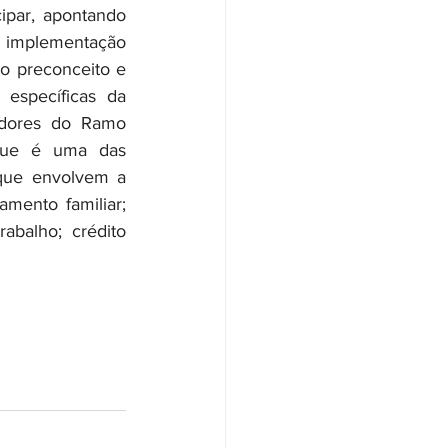
ipar, apontando 
à implementação 
o preconceito e 
específicas da 
adores do Ramo 
 que é uma das 
ue envolvem a 
ento familiar; 
balho; crédito 