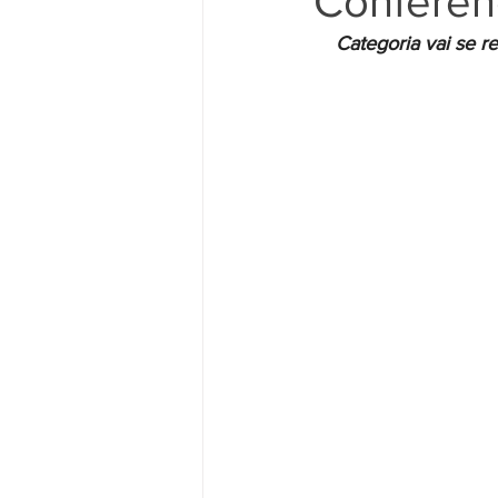
Conferên
Categoria vai se r
Movimento Sindical
Mulheres
Vídeo
Vídeos
Pessoa c