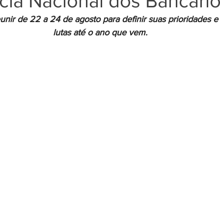
cia Nacional dos Bancári
eunir de 22 a 24 de agosto para definir suas prioridades e
lutas até o ano que vem.
Negros
Notícias
Outros Bancos
Santander
om Deficiência (PCD)