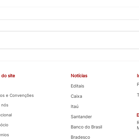
CEBB cobra valorização da
COE 
carreira, melhorias nas
e co
funções e melhores condições
terce
do site
Notícias
de trabalho em negociação
com 
com o Banco do Brasil
P
Editais
os e Convenções
Caixa
 nós
Itaú
ucional
E
Santander
Sócio
Banco do Brasil
nios
Bradesco