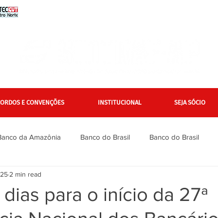
CORDOS E CONVENÇÕES
INSTITUCIONAL
SEJA SÓCIO
Banco da Amazônia
Banco do Brasil
Banco do Brasil
025
2 min read
Bradesco
Bradesco
Caixa
Caixa
Campanha Na
 dias para o início da 27ª
inanciários
Gerais
Itaú
Itaú Unibanco
Jurídico