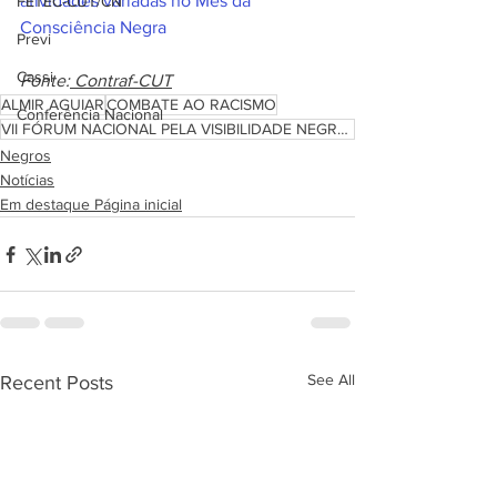
atividades variadas no Mês da 
FETEC-CUT/CN
Consciência Negra
Previ
Cassi
Fonte:
 Contraf-CUT
ALMIR AGUIAR
COMBATE AO RACISMO
Conferência Nacional
VII FÓRUM NACIONAL PELA VISIBILIDADE NEGRA NO SISTEMA FINANCEIRO
Negros
Notícias
Em destaque Página inicial
See All
Recent Posts