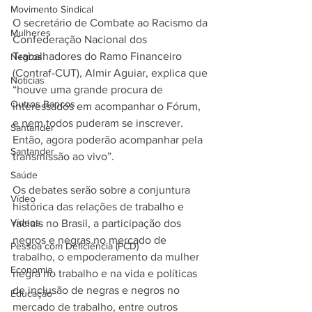
Movimento Sindical
O secretário de Combate ao Racismo da 
Mulheres
Confederação Nacional dos 
Trabalhadores do Ramo Financeiro 
Negros
(Contraf-CUT), Almir Aguiar, explica que 
Notícias
“houve uma grande procura de 
Outros Bancos
interessados em acompanhar o Fórum, 
e nem todos puderam se inscrever. 
Santander
Então, agora poderão acompanhar pela 
Santander
transmissão ao vivo”.
Saúde
Os debates serão sobre a conjuntura 
Vídeo
histórica das relações de trabalho e 
Vídeos
raciais no Brasil, a participação dos 
negros e negras no mercado de 
Pessoa com Deficiência (PCD)
trabalho, o empoderamento da mulher 
Economia
negra no trabalho e na vida e políticas 
de inclusão de negras e negros no 
Educação
mercado de trabalho, entre outros 