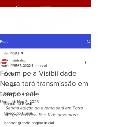
Post
All Posts
sintrafap
All Posts
Nov 7, 2023
1 min read
Fórum pela Visibilidade
AFAP
Negra terá transmissão em
Artigos
tempo real
Banco da Amazônia
Updated:
Nov 8, 2023
Banco do Brasil
Sétima edição do evento será em Porto 
Banco do Brasil
Alegre, nos dias 10 e 11 de novembro
banner grande pagina inicial