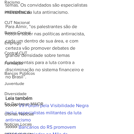
Racismo
temas. Os convidados são especialistas 
militantes da luta antirracismo.
PREVIDÊNCIA
CUT Nacional
Para Almir, “os palestrantes são de 
Banco Central
notório saber nas políticas antirracista, 
cada um dentro de sua área, e com 
Emprego
certeza vão promover debates de 
Contraf-CUT
grande densidade sobre temas 
fundamentais para a luta contra a 
Formação
discriminação no sistema financeiro e 
Bancos Públicos
no Brasil”.
Juventude
Diversidade
Leia também
Em Destaque MAIOR
>>>>>
VII Fórum pela Visibilidade Negra 
inclui especialistas militantes da luta 
Últimas Notícias
antirracismo
Notícias Locais
>>>>> 
Bancários do RS promovem 