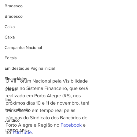
Bradesco
Bradesco
Caixa
Caixa
Campanha Nacional
Editais
Em destaque Página inicial
Financiários
O VII Fórum Nacional pela Visibilidade 
Negra no Sistema Financeiro, que será 
Gerais
realizado em Porto Alegre (RS), nos 
Itaú
próximos dias 10 e 11 de novembro, terá 
Itaú Unibanco
transmissão em tempo real pelas 
páginas do Sindicato dos Bancários de 
Jurídico
Porto Alegre e Região no 
Facebook
 e 
LGBTQIAPN+
no 
YouTube
.