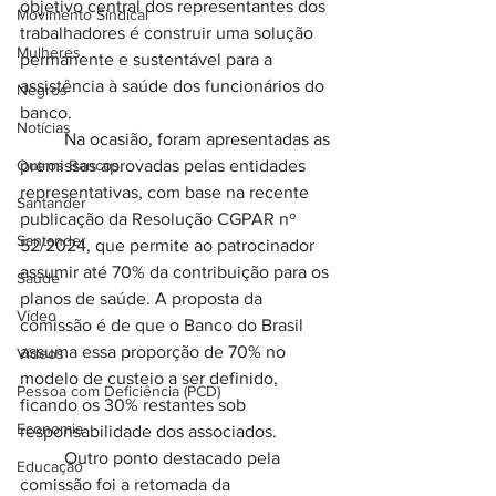
objetivo central dos representantes dos 
Movimento Sindical
trabalhadores é construir uma solução 
Mulheres
permanente e sustentável para a 
assistência à saúde dos funcionários do 
Negros
banco.
Notícias
	Na ocasião, foram apresentadas as 
Outros Bancos
premissas aprovadas pelas entidades 
representativas, com base na recente 
Santander
publicação da Resolução CGPAR nº 
Santander
52/2024, que permite ao patrocinador 
assumir até 70% da contribuição para os 
Saúde
planos de saúde. A proposta da 
Vídeo
comissão é de que o Banco do Brasil 
assuma essa proporção de 70% no 
Vídeos
modelo de custeio a ser definido, 
Pessoa com Deficiência (PCD)
ficando os 30% restantes sob 
Economia
responsabilidade dos associados.
	Outro ponto destacado pela 
Educação
comissão foi a retomada da 