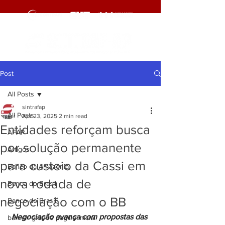
Post
All Posts
sintrafap
All Posts
Apr 23, 2025
2 min read
Entidades reforçam busca
AFAP
por solução permanente
Artigos
para custeio da Cassi em
Banco da Amazônia
nova rodada de
Banco do Brasil
negociação com o BB
Banco do Brasil
Negociação avança com propostas das 
banner grande pagina inicial