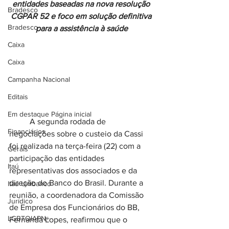
entidades baseadas na nova resolução 
Bradesco
CGPAR 52 e foco em solução definitiva 
Bradesco
para a assistência à saúde
Caixa
Caixa
Campanha Nacional
Editais
Em destaque Página inicial
	A segunda rodada de 
Financiários
negociações sobre o custeio da Cassi 
foi realizada na terça-feira (22) com a 
Gerais
participação das entidades 
Itaú
representativas dos associados e da 
direção do Banco do Brasil. Durante a 
Itaú Unibanco
reunião, a coordenadora da Comissão 
Jurídico
de Empresa dos Funcionários do BB, 
LGBTQIAPN+
Fernanda Lopes, reafirmou que o 