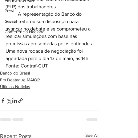
FETEC-CUT/CN
(PLR) dos trabalhadores.
Previ
	A representação do Banco do 
Cassi
Brasil reiterou sua disposição para 
avançar no debate e se comprometeu a 
Conferência Nacional
realizar simulações com base nas 
premissas apresentadas pelas entidades.
Uma nova rodada de negociação foi 
agendada para o dia 13 de maio, às 14h.
Fonte: Contraf-CUT
Banco do Brasil
Em Destaque MAIOR
Últimas Notícias
See All
Recent Posts