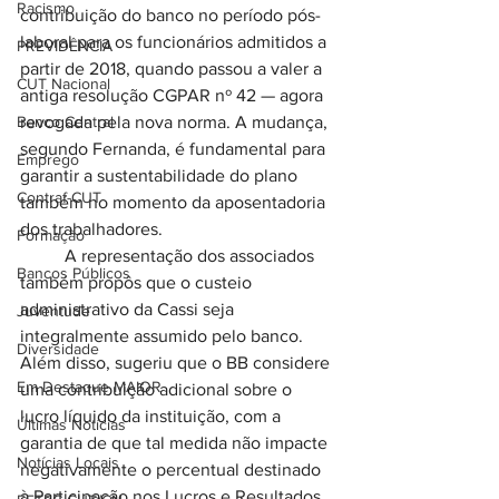
Racismo
contribuição do banco no período pós-
laboral para os funcionários admitidos a 
PREVIDÊNCIA
partir de 2018, quando passou a valer a 
CUT Nacional
antiga resolução CGPAR nº 42 — agora 
Banco Central
revogada pela nova norma. A mudança, 
segundo Fernanda, é fundamental para 
Emprego
garantir a sustentabilidade do plano 
Contraf-CUT
também no momento da aposentadoria 
dos trabalhadores.
Formação
	A representação dos associados 
Bancos Públicos
também propôs que o custeio 
administrativo da Cassi seja 
Juventude
integralmente assumido pelo banco. 
Diversidade
Além disso, sugeriu que o BB considere 
Em Destaque MAIOR
uma contribuição adicional sobre o 
lucro líquido da instituição, com a 
Últimas Notícias
garantia de que tal medida não impacte 
Notícias Locais
negativamente o percentual destinado 
à Participação nos Lucros e Resultados 