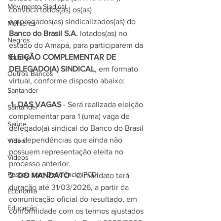
Movimento Sindical
convoca todos(as) os(as) 
empregados(as) sindicalizados(as) do 
Mulheres
Banco do Brasil S.A.
 lotados(as) no 
Negros
estado do Amapá, para participarem da 
ELEIÇÃO COMPLEMENTAR DE 
Notícias
DELEGADO(A) SINDICAL
, em formato 
Outros Bancos
virtual, conforme disposto abaixo:
Santander
 1- DAS VAGAS
 - Será realizada eleição 
Santander
complementar para 1 (uma) vaga de 
Saúde
delegado(a) sindical do Banco do Brasil 
nas dependências que ainda não 
Vídeo
possuem representação eleita no 
Vídeos
processo anterior. 
Pessoa com Deficiência (PCD)
2- DO MANDATO
 - O mandato terá 
duração até 31/03/2026, a partir da 
Economia
comunicação oficial do resultado, em 
Educação
conformidade com os termos ajustados 