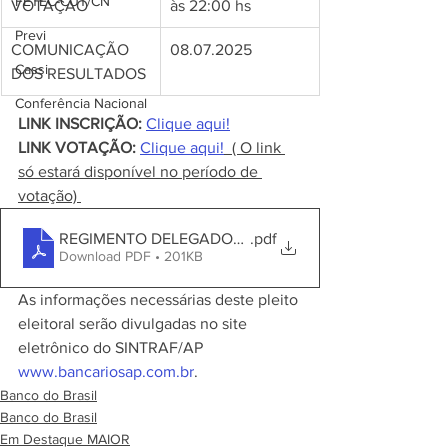
FETEC-CUT/CN
VOTAÇÃO
às 22:00 hs
Previ
COMUNICAÇÃO 
08.07.2025
Cassi
DOS RESULTADOS
Conferência Nacional
LINK INSCRIÇÃO:
Clique aqui!
LINK VOTAÇÃO: 
Clique aqui!
  ( O link 
só estará disponível no período de 
votação) 
REGIMENTO DELEGADOS SINDICAIS 2025-BANCO-DO-B
.pdf
Download PDF • 201KB
As informações necessárias deste pleito 
eleitoral serão divulgadas no site 
eletrônico do SINTRAF/AP 
www.bancariosap.com.br
. 
Banco do Brasil
Banco do Brasil
Em Destaque MAIOR