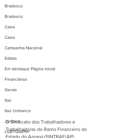
Bradesco
Bradesco
Caixa
Caixa
Campanha Nacional
Editais
Em destaque Página inicial
Financiários
Gerais
Itaú
Itaú Unibanco
Jurídico
O Sindicato dos Trabalhadores e 
Trabalhadoras do Ramo Financeiro do 
LGBTQIAPN+
Estado do Amapá (SINTRAF/AP),  