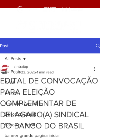
Post
All Posts
sintrafap
All Posts
Jun 23, 2025
1 min read
EDITAL DE CONVOCAÇÃO
AFAP
PARA ELEIÇÃO
Artigos
COMPLEMENTAR DE
Banco da Amazônia
DELAGADO(A) SINDICAL
Banco do Brasil
DO BANCO DO BRASIL
Banco do Brasil
banner grande pagina inicial