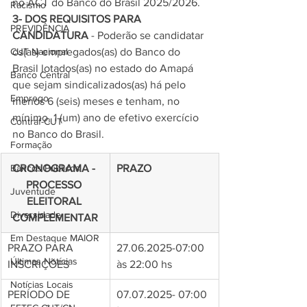
no ACT do Banco do Brasil 2025/2026. 
Racismo
3- DOS REQUISITOS PARA 
PREVIDÊNCIA
CANDIDATURA
 - Poderão se candidatar 
os(as) empregados(as) do Banco do 
CUT Nacional
Brasil lotados(as) no estado do Amapá 
Banco Central
que sejam sindicalizados(as) há pelo 
Emprego
menos 6 (seis) meses e tenham, no 
mínimo, 1 (um) ano de efetivo exercício 
Contraf-CUT
no Banco do Brasil.
Formação
CRONOGRAMA - 
PRAZO
Bancos Públicos
PROCESSO 
Juventude
ELEITORAL 
Diversidade
COMPLEMENTAR
Em Destaque MAIOR
PRAZO PARA 
27.06.2025-07:00 
Últimas Notícias
INSCRIÇÕES
às 22:00 hs
Notícias Locais
PERÍODO DE 
07.07.2025- 07:00 