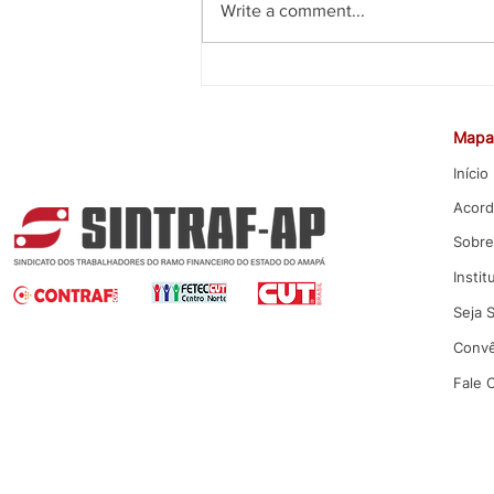
Write a comment...
CEE rejeita proposta da Caixa
para Promoção por Mérito
Mapa 
Início
Acord
Sobre
Instit
Seja 
Convê
Fale