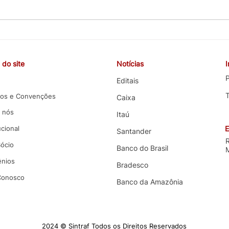
CEBB cobra valorização da
COE 
carreira, melhorias nas
e co
funções e melhores condições
terce
do site
Notícias
de trabalho em negociação
com 
com o Banco do Brasil
P
Editais
os e Convenções
Caixa
 nós
Itaú
ucional
E
Santander
Sócio
Banco do Brasil
nios
Bradesco
 Conosco
Banco da Amazônia
2024 © Sintraf Todos os Direitos Reservados