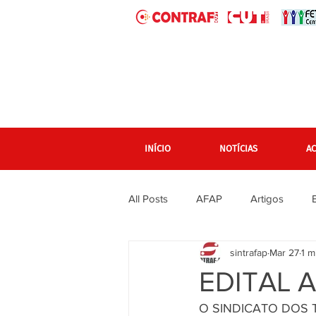
INÍCIO
NOTÍCIAS
A
All Posts
AFAP
Artigos
sintrafap
Mar 27
1 m
banner grande pagina inicial
EDITAL 
O SINDICATO DOS
Em destaque Página inicial
F