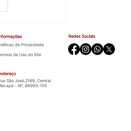
cobra avanços em saúde
ndições de trabalho na
ira negociação específica
Redes Sociais
Informações
o Santander
olíticas de Privacidade
Termos de Uso do Site
ndereço
Rua São José,2169, Central
Macapá - AP, 68900-100