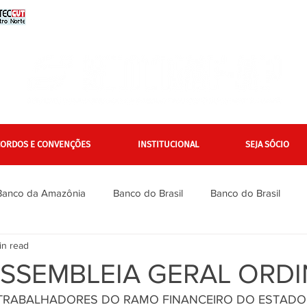
CORDOS E CONVENÇÕES
INSTITUCIONAL
SEJA SÓCIO
Banco da Amazônia
Banco do Brasil
Banco do Brasil
in read
Bradesco
Bradesco
Caixa
Caixa
Campanha Na
ASSEMBLEIA GERAL ORDI
 TRABALHADORES DO RAMO FINANCEIRO DO ESTADO 
inanciários
Gerais
Itaú
Itaú Unibanco
Jurídico