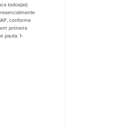
ca todos(as) 
presencialmente 
-AP, conforme 
Santander
Saúde
 em primeira 
 pauta: 1- 