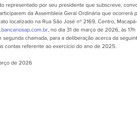
o representado por seu presidente que subscreve, convo
participarem da Assembleia Geral Ordinária que ocorrerá 
icato localizado na Rua São José nº 2169, Centro, Macapá
Negros
Notícias
Outros Bancos
Santander
bancariosap.com.br
, no dia 31 de março de 2026, às 17h
segunda chamada, para a deliberação acerca da seguinte
 as contas referente ao exercício do ano de 2025.
om Deficiência (PCD)
arço de 2026