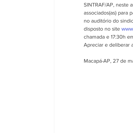
SINTRAF/AP, neste at
associados(as) para 
no auditório do sind
Movimento Sindical
Mulheres
disposto no site 
www.
chamada e 17:30h em 
Apreciar e deliberar
Vídeo
Vídeos
Pessoa c
Macapá-AP, 27 de m