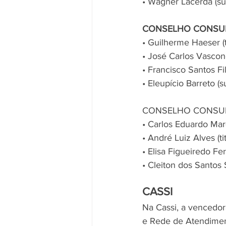
• Wagner Lacerda (su
CONSELHO CONSUL
• Guilherme Haeser (ti
• José Carlos Vasconc
• Francisco Santos Fi
• Eleupício Barreto (s
CONSELHO CONSUL
• Carlos Eduardo Marq
• André Luiz Alves (tit
• Elisa Figueiredo Fer
• Cleiton dos Santos S
CASSI
Na Cassi, a vencedora
e Rede de Atendimen