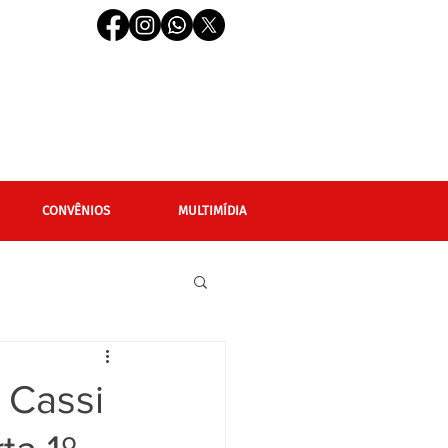
CONVÊNIOS
MULTIMÍDIA
cional
Editais
 Cassi
LGBTQIAPN+