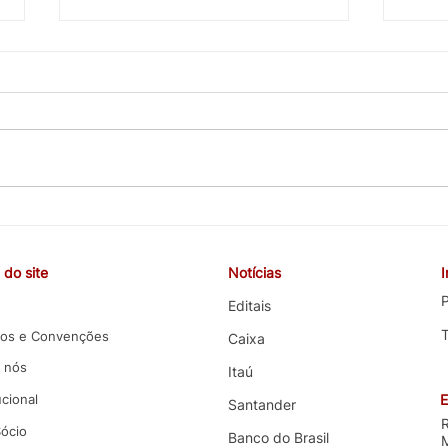
CEBB cobra valorização da
COE 
carreira, melhorias nas
e co
funções e melhores condições
terce
do site
Notícias
de trabalho em negociação
com 
com o Banco do Brasil
P
Editais
os e Convenções
Caixa
 nós
Itaú
ucional
E
Santander
Sócio
Banco do Brasil