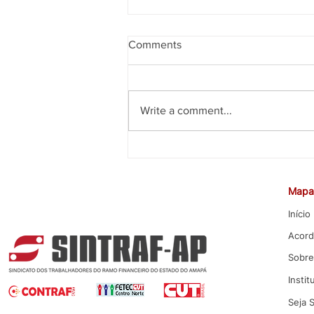
Comments
Write a comment...
CEE rejeita proposta da Caixa
para Promoção por Mérito
Mapa 
Início
Acord
Sobre
Instit
Seja 