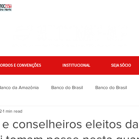
CORDOS E CONVENÇÕES
INSTITUCIONAL
SEJA SÓCIO
Banco da Amazônia
Banco do Brasil
Banco do Brasil
2
1 min read
Bradesco
Bradesco
Caixa
Caixa
Campanha Na
 e conselheiros eleitos da
inanciários
Gerais
Itaú
Itaú Unibanco
Jurídico