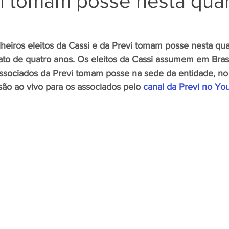
i tomam posse nesta quar
Negros
Notícias
Outros Bancos
Santander
heiros eleitos da Cassi e da Previ tomam posse nesta quar
o de quatro anos. Os eleitos da Cassi assumem em Brasíl
ssociados da Previ tomam posse na sede da entidade, no 
om Deficiência (PCD)
são ao vivo para os associados pelo 
canal da Previ no Yo