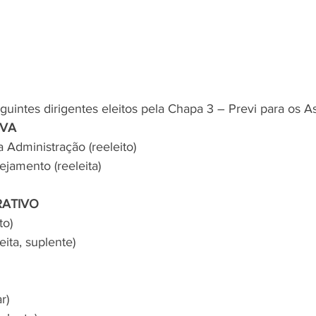
uintes dirigentes eleitos pela Chapa 3 – Previ para os A
IVA
 Administração (reeleito)
ejamento (reeleita)
RATIVO
to)
eita, suplente)
r)