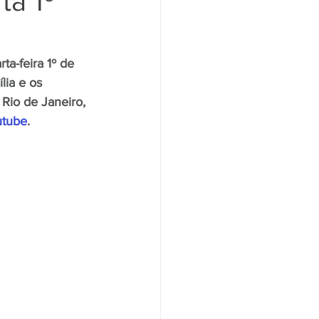
ta 1º
Santander
Saúde
ta-feira 1º de 
ia e os 
Rio de Janeiro, 
utube
.