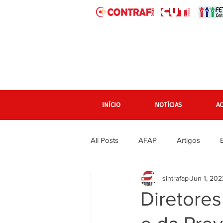
INÍCIO
NOTÍCIAS
A
All Posts
AFAP
Artigos
sintrafap
Jun 1, 202
banner grande pagina inicial
Diretores
Em destaque Página inicial
F