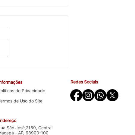
cobra avanços em saúde
ndições de trabalho na
ira negociação específica
Redes Sociais
Informações
o Santander
olíticas de Privacidade
Termos de Uso do Site
ndereço
Rua São José,2169, Central
Macapá - AP, 68900-100