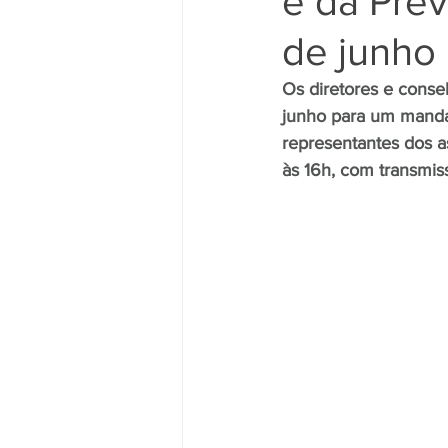
e da Prev
de junho
Movimento Sindical
Mulheres
Os diretores e consel
junho para um mandat
representantes dos a
Vídeo
Vídeos
Pessoa c
às 16h, com transmis