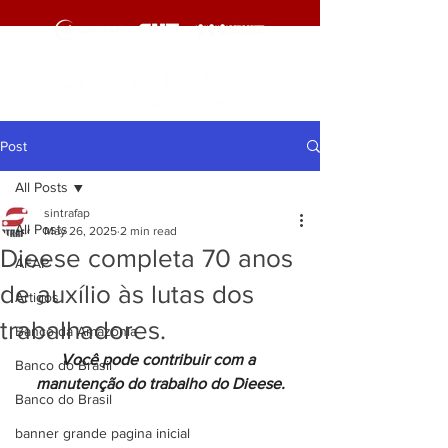
Post
All Posts
sintrafap
All Posts
May 26, 2025
2 min read
Dieese completa 70 anos
AFAP
de auxílio às lutas dos
Artigos
trabalhadores.
Banco da Amazônia
Você pode contribuir com a 
Banco do Brasil
manutenção do trabalho do Dieese.
Banco do Brasil
banner grande pagina inicial