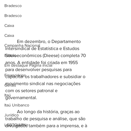
Bradesco
Bradesco
Caixa
Caixa
	Em dezembro, o Departamento 
Campanha Nacional
Intersindical de Estatística e Estudos 
Editais
Socioeconômicos (Dieese) completa 70 
anos. A entidade foi criada em 1955 
Em destaque Página inicial
para desenvolver pesquisas para 
Financiários
capacitar os trabalhadores e subsidiar o 
movimento sindical nas negociações 
Gerais
com os setores patronal e 
Itaú
governamental.
Itaú Unibanco
	Ao longo da história, graças ao 
Jurídico
trabalho de pesquisa e análise, que são 
LGBTQIAPN+
divulgados também para a imprensa, e à 