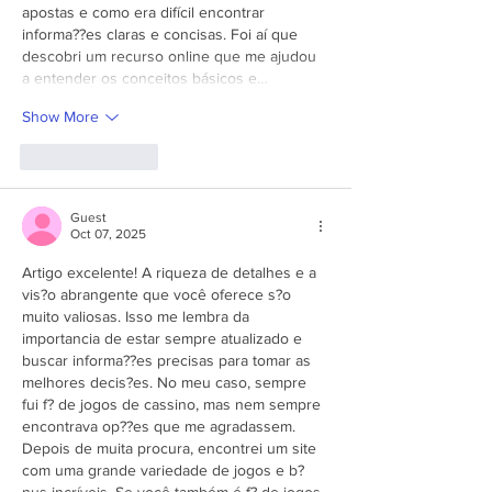
apostas e como era difícil encontrar 
informa??es claras e concisas. Foi aí que 
descobri um recurso online que me ajudou 
a entender os conceitos básicos e…
Show More
Like
Reply
Guest
Oct 07, 2025
Artigo excelente! A riqueza de detalhes e a 
vis?o abrangente que você oferece s?o 
muito valiosas. Isso me lembra da 
importancia de estar sempre atualizado e 
buscar informa??es precisas para tomar as 
melhores decis?es. No meu caso, sempre 
fui f? de jogos de cassino, mas nem sempre 
encontrava op??es que me agradassem. 
Depois de muita procura, encontrei um site 
com uma grande variedade de jogos e b?
nus incríveis. Se você também é f? de jogos 