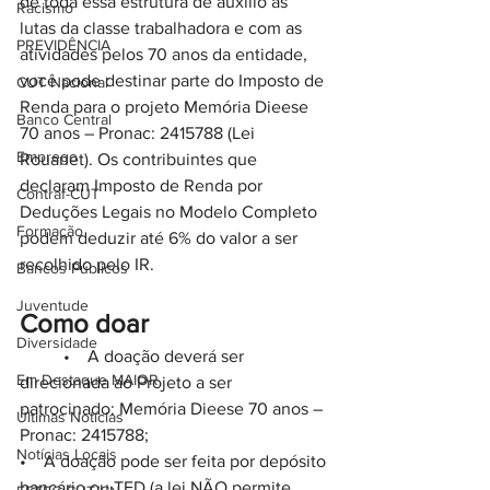
de toda essa estrutura de auxílio às 
Racismo
lutas da classe trabalhadora e com as 
PREVIDÊNCIA
atividades pelos 70 anos da entidade, 
você pode destinar parte do Imposto de 
CUT Nacional
Renda para o projeto Memória Dieese 
Banco Central
70 anos – Pronac: 2415788 (Lei 
Emprego
Rouanet). Os contribuintes que 
declaram Imposto de Renda por 
Contraf-CUT
Deduções Legais no Modelo Completo 
Formação
podem deduzir até 6% do valor a ser 
recolhido pelo IR.
Bancos Públicos
Juventude
Como doar
Diversidade
	•    A doação deverá ser 
Em Destaque MAIOR
direcionada ao Projeto a ser 
patrocinado: Memória Dieese 70 anos – 
Últimas Notícias
Pronac: 2415788;
Notícias Locais
•    A doação pode ser feita por depósito 
bancário ou TED (a lei NÃO permite 