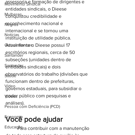
assessoria e formação de dirigentes e 
Movimento Sindical
entidades sindicais, o Dieese 
Mulheres
conquistou credibilidade e 
reconhecimento nacional e 
Negros
internacional e se tornou uma 
Notícias
instituição de utilidade pública.
Outros Bancos
Atualmente o Dieese possui 17 
escritórios regionais, cerca de 50 
Santander
subseções (unidades dentro de 
Santander
entidades sindicais) e dois 
observatórios do trabalho (divisões que 
Saúde
funcionam dentro de prefeituras, 
Vídeo
governos estaduais, para subsidiar o 
poder público com pesquisas e 
Vídeos
análises).
Pessoa com Deficiência (PCD)
Economia
Você pode ajudar
Educação
	Para contribuir com a manutenção 