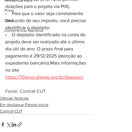
FETEC-CUT/CN
doações para o projeto via PIX);
Previ
•    Para que o valor seja corretamente 
Cassi
deduzido do seu imposto, você precisa 
identificar o depósito;
Conferência Nacional
•    O depósito identificado na conta do 
projeto deve ser realizado até o último 
dia útil do ano. O prazo final para 
pagamento é 29/12/2025 (atenção ao 
expediente bancário).Mais informações 
no site 
https://70anos.dieese.org.br/doacaon/
Fonte: Contraf-CUT
Últimas Notícias
Em destaque Página inicial
Contraf-CUT