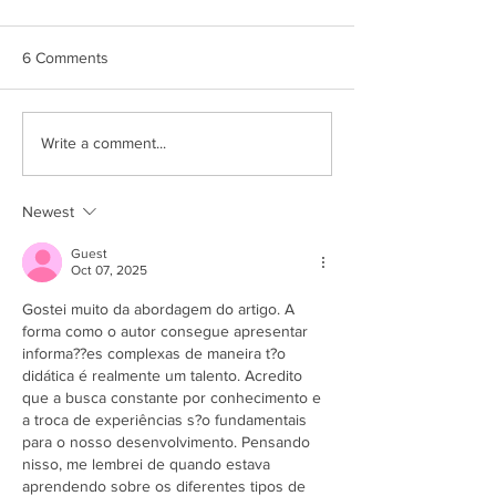
6 Comments
CEBB cobra valorização da
COE cobra avan
Write a comment...
carreira, melhorias nas
saúde e condiçõ
funções e melhores
trabalho na terce
condições de trabalho em
negociação espe
Newest
negociação com o Banco
o Santander
do Brasil
Guest
Oct 07, 2025
Gostei muito da abordagem do artigo. A 
forma como o autor consegue apresentar 
informa??es complexas de maneira t?o 
didática é realmente um talento. Acredito 
que a busca constante por conhecimento e 
a troca de experiências s?o fundamentais 
para o nosso desenvolvimento. Pensando 
nisso, me lembrei de quando estava 
aprendendo sobre os diferentes tipos de 