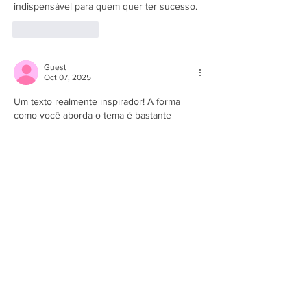
indispensável para quem quer ter sucesso.
Like
Reply
Guest
Oct 07, 2025
Um texto realmente inspirador! A forma 
como você aborda o tema é bastante 
original e me fez refletir sobre a importancia 
de estarmos sempre abertos a novas ideias. 
Essa busca constante por conhecimento me 
lembrou de quando precisei encontrar um 
bom lugar para aprender mais sobre 
**estratégias para ganhar em jogos de 
azar**. A sorte é importante, mas o 
conhecimento das estratégias pode fazer 
toda a diferen?a. E foi pesquisando sobre 
isso que acabei descobrindo um excelente 
recurso online que…
Show More