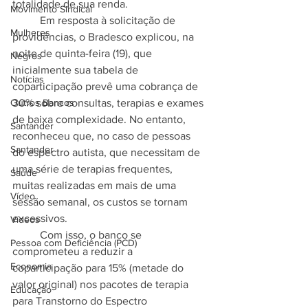
totalidade de sua renda.
Movimento Sindical
	Em resposta à solicitação de 
Mulheres
providências, o Bradesco explicou, na 
noite de quinta-feira (19), que 
Negros
inicialmente sua tabela de 
Notícias
coparticipação prevê uma cobrança de 
Outros Bancos
30% sobre consultas, terapias e exames 
de baixa complexidade. No entanto, 
Santander
reconheceu que, no caso de pessoas 
Santander
do espectro autista, que necessitam de 
uma série de terapias frequentes, 
Saúde
muitas realizadas em mais de uma 
Vídeo
sessão semanal, os custos se tornam 
excessivos.
Vídeos
	Com isso, o banco se 
Pessoa com Deficiência (PCD)
comprometeu a reduzir a 
Economia
coparticipação para 15% (metade do 
valor original) nos pacotes de terapia 
Educação
para Transtorno do Espectro 