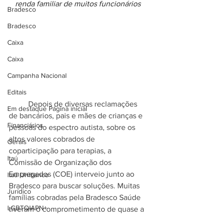
renda familiar de muitos funcionários
Bradesco
Bradesco
Caixa
Caixa
Campanha Nacional
Editais
	Depois de diversas reclamações 
Em destaque Página inicial
de bancários, pais e mães de crianças e 
Financiários
pessoas do espectro autista, sobre os 
altos valores cobrados de 
Gerais
coparticipação para terapias, a 
Itaú
Comissão de Organização dos 
Empregados (COE) interveio junto ao 
Itaú Unibanco
Bradesco para buscar soluções. Muitas 
Jurídico
famílias cobradas pela Bradesco Saúde 
LGBTQIAPN+
tiveram o comprometimento de quase a 