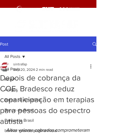
Post
All Posts
sintrafap
All Posts
Sep 20, 2024
2 min read
Depois de cobrança da
AFAP
COE, Bradesco reduz
Artigos
coparticipação em terapias
Banco da Amazônia
para pessoas do espectro
Banco do Brasil
autista
Banco do Brasil
Altos valores cobrados comprometeram 
banner grande pagina inicial