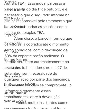
Racismo
Autista/TEA). Essa mudança passa a 
valer a partir do dia 1º de outubro, e é 
PREVIDÊNCIA
necessário que o segurado informe na 
CUT Nacional
clínica responsável pelo tratamento que 
Banco Central
ela deve enquadrar as sessões como 
pacote de terapias TEA.
Emprego
	Além disso, o banco informou que 
Contraf-CUT
os valores já cobrados até o momento 
serão corrigidos, com a devolução de 
Formação
50% da coparticipação realizada. O 
Bancos Públicos
crédito será feito automaticamente na 
conta dos trabalhadores no dia 27 de 
Juventude
setembro, sem necessidade de 
Diversidade
qualquer ação por parte dos bancários. 
Em Destaque MAIOR
O Bradesco também se comprometeu a 
informar diretamente esses 
Últimas Notícias
trabalhadores sobre a devolução.
Notícias Locais
	“Fomos muito insistentes com o 
banco na resolução desse problema 