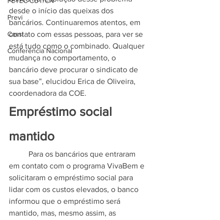
FETEC-CUT/CN
desde o início das queixas dos 
Previ
bancários. Continuaremos atentos, em 
Cassi
contato com essas pessoas, para ver se 
está tudo como o combinado. Qualquer 
Conferência Nacional
mudança no comportamento, o 
bancário deve procurar o sindicato de 
sua base”, elucidou Erica de Oliveira, 
coordenadora da COE.
Empréstimo social 
mantido
	Para os bancários que entraram 
em contato com o programa VivaBem e 
solicitaram o empréstimo social para 
lidar com os custos elevados, o banco 
informou que o empréstimo será 
mantido, mas, mesmo assim, as 