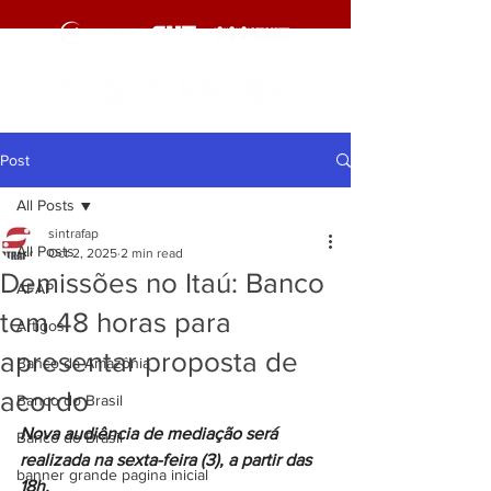
Post
All Posts
sintrafap
All Posts
Oct 2, 2025
2 min read
Demissões no Itaú: Banco
AFAP
tem 48 horas para
Artigos
apresentar proposta de
Banco da Amazônia
acordo
Banco do Brasil
Nova audiência de mediação será 
Banco do Brasil
realizada na sexta-feira (3), a partir das 
banner grande pagina inicial
18h.