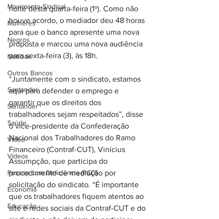
Movimento Sindical
noite desta quarta-feira (1º). Como não 
houve acordo, o mediador deu 48 horas 
Mulheres
para que o banco apresente uma nova 
Negros
proposta e marcou uma nova audiência 
para sexta-feira (3), às 18h.
Notícias
Outros Bancos
“Juntamente com o sindicato, estamos 
Santander
aqui para defender o emprego e 
garantir que os direitos dos 
Santander
trabalhadores sejam respeitados”, disse 
Saúde
o vice-presidente da Confederação 
Nacional dos Trabalhadores do Ramo 
Vídeo
Financeiro (Contraf-CUT), Vinícius 
Vídeos
Assumpção, que participa do 
Pessoa com Deficiência (PCD)
procedimento de mediação por 
solicitação do sindicato. “É importante 
Economia
que os trabalhadores fiquem atentos ao 
Educação
site e redes sociais da Contraf-CUT e do 