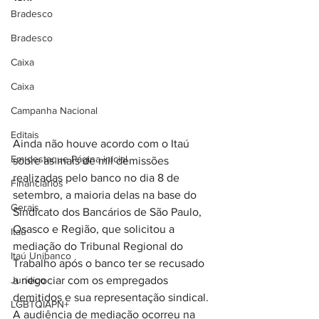
Bradesco
Bradesco
Caixa
Caixa
Campanha Nacional
Editais
Ainda não houve acordo com o Itaú 
Em destaque Página inicial
sobre as mais de mil demissões 
realizadas pelo banco no dia 8 de 
Financiários
setembro, a maioria delas na base do 
Gerais
Sindicato dos Bancários de São Paulo, 
Osasco e Região, que solicitou a 
Itaú
mediação do Tribunal Regional do 
Itaú Unibanco
Trabalho após o banco ter se recusado 
Jurídico
a negociar com os empregados 
demitidos e sua representação sindical.
LGBTQIAPN+
A audiência de mediação ocorreu na 