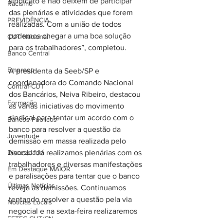
sindicato e não deixem de participar 
Racismo
das plenárias e atividades que forem 
PREVIDÊNCIA
realizadas. Com a união de todos 
podemos chegar a uma boa solução 
CUT Nacional
para os trabalhadores”, completou.
Banco Central
Emprego
A presidenta da Seeb/SP e 
coordenadora do Comando Nacional 
Contraf-CUT
dos Bancários, Neiva Ribeiro, destacou 
Formação
as várias iniciativas do movimento 
sindical para tentar um acordo com o 
Bancos Públicos
banco para resolver a questão da 
Juventude
demissão em massa realizada pelo 
Diversidade
banco. “Já realizamos plenárias com os 
trabalhadores e diversas manifestações 
Em Destaque MAIOR
e paralisações para tentar que o banco 
Últimas Notícias
reveja as demissões. Continuamos 
tentando resolver a questão pela via 
Notícias Locais
negocial e na sexta-feira realizaremos 