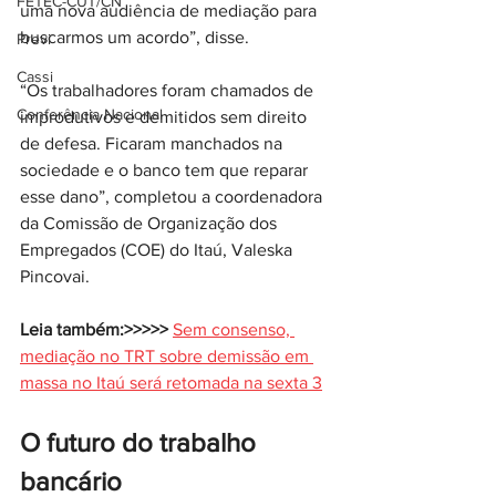
FETEC-CUT/CN
uma nova audiência de mediação para 
buscarmos um acordo”, disse.
Previ
Cassi
“Os trabalhadores foram chamados de 
Conferência Nacional
improdutivos e demitidos sem direito 
de defesa. Ficaram manchados na 
sociedade e o banco tem que reparar 
esse dano”, completou a coordenadora 
da Comissão de Organização dos 
Empregados (COE) do Itaú, Valeska 
Pincovai.
Leia também:>>>>>
Sem consenso, 
mediação no TRT sobre demissão em 
massa no Itaú será retomada na sexta 3
O futuro do trabalho 
bancário