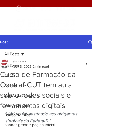
Post
All Posts
sintrafap
All Posts
Nov 3, 2023
2 min read
Curso de Formação da
AFAP
Contraf-CUT tem aula
Artigos
sobre redes sociais e
Banco da Amazônia
ferramentas digitais
Banco do Brasil
Módulo foi destinado aos dirigentes 
Banco do Brasil
sindicais da Federa-RJ
banner grande pagina inicial