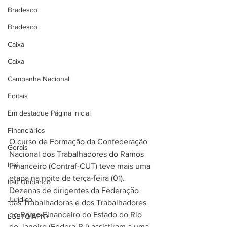
Bradesco
Bradesco
Caixa
Caixa
Campanha Nacional
Editais
Em destaque Página inicial
Financiários
O curso de Formação da Confederação 
Gerais
Nacional dos Trabalhadores do Ramos 
Itaú
Financeiro (Contraf-CUT) teve mais uma 
etapa na noite de terça-feira (01). 
Itaú Unibanco
Dezenas de dirigentes da Federação 
Jurídico
das Trabalhadoras e dos Trabalhadores 
do Ramo Financeiro do Estado do Rio 
LGBTQIAPN+
de Janeiro (Federa-RJ) assistiram a uma 