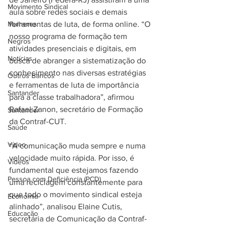
Movimento Sindical
aula sobre redes sociais e demais 
Mulheres
ferramentas de luta, de forma online. “O 
nosso programa de formação tem 
Negros
atividades presenciais e digitais, em 
Notícias
busca de abranger a sistematização do 
conhecimento nas diversas estratégias 
Outros Bancos
e ferramentas de luta de importância 
Santander
para a classe trabalhadora”, afirmou 
Rafael Zanon, secretário de Formação 
Santander
da Contraf-CUT.
Saúde
Vídeo
“A comunicação muda sempre e numa 
velocidade muito rápida. Por isso, é 
Vídeos
fundamental que estejamos fazendo 
Pessoa com Deficiência (PCD)
uma reciclagem constantemente para 
que todo o movimento sindical esteja 
Economia
alinhado”, analisou Elaine Cutis, 
Educação
secretária de Comunicação da Contraf-