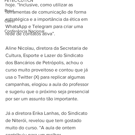
FETEC-CUT/CN
hoje. “Inclusive, como utilizar as 
Previ
ferramentas de comunicação de forma 
estratégica e a importância da ética em 
Cassi
WhatsApp e Telegram para criar uma 
Conferência Nacional
rede de contatos ativa”.
Aline Nicolau, diretora da Secretaria de 
Cultura, Esporte e Lazer do Sindicato 
dos Bancários de Petrópolis, achou o 
curso muito proveitoso e contou que já 
usa o Twitter (X) para replicar algumas 
campanhas, elogiou a aula do professor 
e sugeriu que o próximo seja presencial 
por ser um assunto tão importante.
Já a diretora Erika Lanhas, do Sindicato 
de Niterói, revelou que tem gostado 
muito do curso. “A aula de ontem 
contribuiu para um melhor 