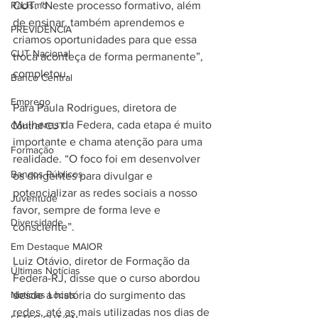
Racismo
CUT. “Neste processo formativo, além 
de ensinar, também aprendemos e 
PREVIDÊNCIA
criamos oportunidades para que essa 
CUT Nacional
troca aconteça de forma permanente”, 
completou.
Banco Central
Emprego
Para Paula Rodrigues, diretora de 
Mulheres da Federa, cada etapa é muito 
Contraf-CUT
importante e chama atenção para uma 
Formação
realidade. “O foco foi em desenvolver 
Bancos Públicos
os dirigentes para divulgar e 
potencializar as redes sociais a nosso 
Juventude
favor, sempre de forma leve e 
Diversidade
consciente”.
Em Destaque MAIOR
Luiz Otávio, diretor de Formação da 
Últimas Notícias
Federa-RJ, disse que o curso abordou 
Notícias Locais
desde a história do surgimento das 
redes, até as mais utilizadas nos dias de 