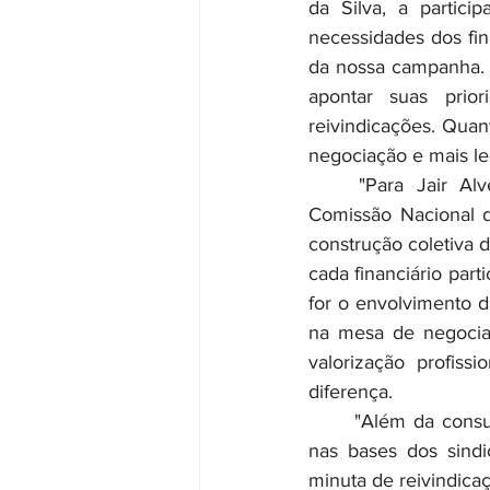
da Silva, a partici
necessidades dos fin
da nossa campanha. É
apontar suas prio
reivindicações. Quan
negociação e mais le
	"Para Jair Alves dos Santos, diretor executivo da Contraf-CUT e coordenador da 
Comissão Nacional d
construção coletiva d
cada financiário par
for o envolvimento d
na mesa de negociaç
valorização profiss
diferença.
	"Além da consulta, o calendário da Campanha Nacional prevê a realização de debates 
nas bases dos sindi
minuta de reivindicaç