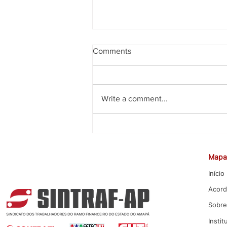
Comments
Write a comment...
CEE rejeita proposta da Caixa
para Promoção por Mérito
Mapa 
Início
Acord
Sobre
Instit