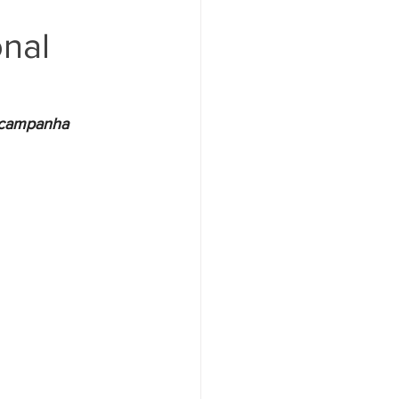
nal
Santander
Saúde
a campanha 