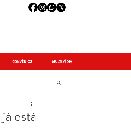
CONVÊNIOS
MULTIMÍDIA
cional
Editais
 já está
LGBTQIAPN+