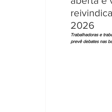
aberta e 
reivindi
Movimento Sindical
Mulheres
2026
Trabalhadoras e trab
Vídeo
Vídeos
Pessoa c
prevê debates nas b