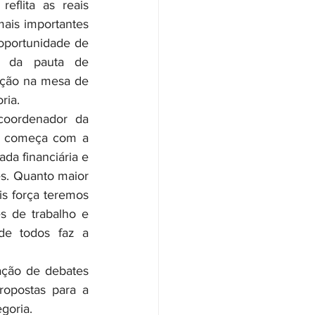
flita as reais 
ais importantes 
oportunidade de 
o da pauta de 
ação na mesa de 
ria.
s começa com a 
da financiária e 
s. Quanto maior 
s força teremos 
s de trabalho e 
de todos faz a 
opostas para a 
goria.