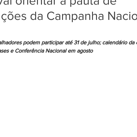
vai orientar a pauta de
cações da Campanha Nacio
Negros
Notícias
Outros Bancos
Santander
alhadores podem participar até 31 de julho; calendário d
om Deficiência (PCD)
ases e Conferência Nacional em agosto