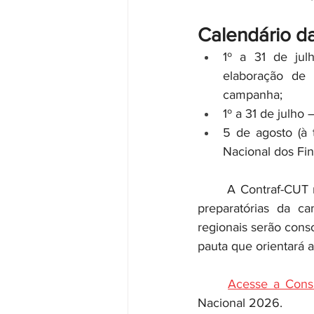
Calendário d
1º a 31 de jul
elaboração de 
campanha;
1º a 31 de julho
5 de agosto (à 
Nacional dos Fin
	A Contraf-CUT reforça a importância da participação de toda a categoria nas atividades 
preparatórias da ca
regionais serão conso
pauta que orientará 
Acesse a Consu
Nacional 2026.