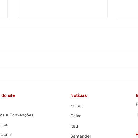
CEBB cobra valorização da
COE 
carreira, melhorias nas
e co
funções e melhores condições
terce
do site
Notícias
de trabalho em negociação
com 
com o Banco do Brasil
P
Editais
os e Convenções
Caixa
 nós
Itaú
ucional
E
Santander