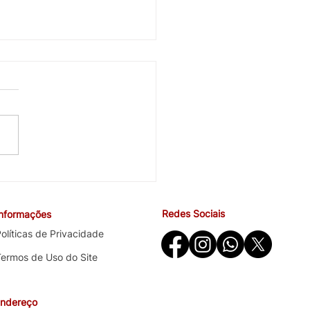
cobra avanços em saúde
ndições de trabalho na
ira negociação específica
Redes Sociais
Informações
o Santander
olíticas de Privacidade
Termos de Uso do Site
ndereço