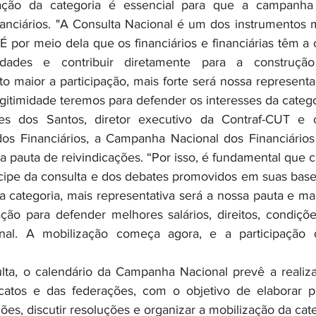
pação da categoria é essencial para que a campanha re
anciários. "A Consulta Nacional é um dos instrumentos m
 por meio dela que os financiários e financiárias têm a 
ridades e contribuir diretamente para a construçã
to maior a participação, mais forte será nossa represent
gitimidade teremos para defender os interesses da catego
os Financiários, a Campanha Nacional dos Financiário
a pauta de reivindicações. “Por isso, é fundamental que ca
ticipe da consulta e dos debates promovidos em suas base
a categoria, mais representativa será a nossa pauta e mai
ão para defender melhores salários, direitos, condiçõe
ional. A mobilização começa agora, e a participação 
catos e das federações, com o objetivo de elaborar pr
ões, discutir resoluções e organizar a mobilização da cate