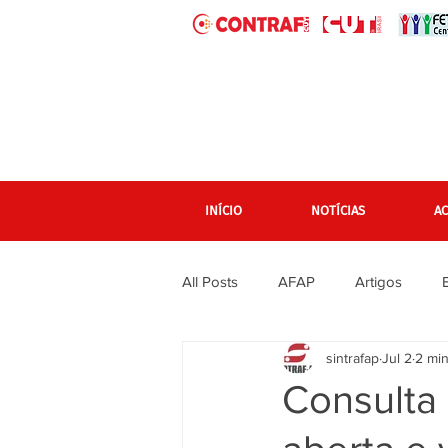
INÍCIO
NOTÍCIAS
A
All Posts
AFAP
Artigos
sintrafap
Jul 2
2 min
banner grande pagina inicial
Consulta 
Em destaque Página inicial
F