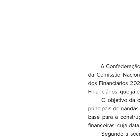
	A Confederação Nacional dos Trabalhadores do Ramo Financeiro (Contraf-CUT), por meio 
da Comissão Naciona
dos Financiários 202
Financiários, que já 
	O objetivo da consulta é ouvir as trabalhadoras e os trabalhadores do setor sobre suas 
principais demandas 
base para a constru
financeiras, cuja dat
	Segundo a secretária de Organização do Ramo Financeiro da Contraf-CUT, Talita Régia 