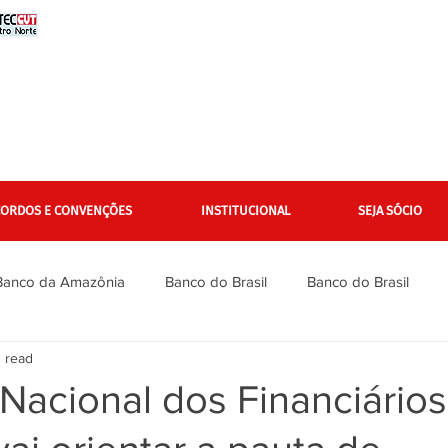
CORDOS E CONVENÇÕES
INSTITUCIONAL
SEJA SÓCIO
Banco da Amazônia
Banco do Brasil
Banco do Brasil
 read
Bradesco
Bradesco
Caixa
Caixa
Campanha Na
Nacional dos Financiários
inanciários
Gerais
Itaú
Itaú Unibanco
Jurídico