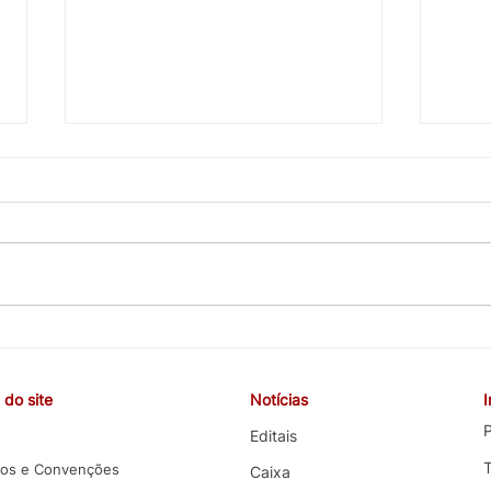
CEBB cobra valorização da
COE 
carreira, melhorias nas
e co
funções e melhores condições
terce
do site
Notícias
de trabalho em negociação
com 
com o Banco do Brasil
P
Editais
os e Convenções
Caixa