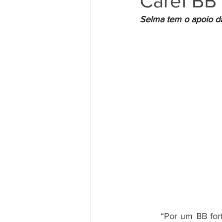
Caref BB
Selma tem o apoio da
Movimento Sindical
Mulheres
Vídeo
Vídeos
Pessoa c
	“Por um BB forte e inclusivo.” Esse é o lema da campanha de Selma Siqueira ao Caref 