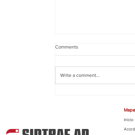
Comments
Write a comment...
CEE rejeita proposta da Caixa
para Promoção por Mérito
Mapa 
Início
Acord