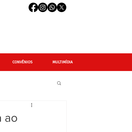
CONVÊNIOS
MULTIMÍDIA
cional
Editais
a ao
LGBTQIAPN+