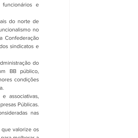
uncionários e 
uncionalismo no 
a Confederação 
os sindicatos e 
m BB público, 
hores condições 
a.
esas Públicas. 
nsideradas nas 
 para melhorar a 