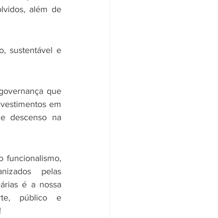
vidos, além de 
 sustentável e 
governança que 
nvestimentos em 
 e descenso na 
funcionalismo, 
nizados pelas 
árias é a nossa 
e, público e 
!