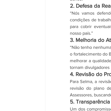
2. Defesa da Re
“Nós vamos defende
condições de trabal
para cobrir eventua
nosso país.”
3. Melhoria do A
“Não tenho nenhuma 
o fortalecimento do 
melhorar a qualidade 
tornam divulgadores 
4. Revisão do Pr
Para Selma, a revisã
revisão do plano d
Assessores, buscando 
5. Transparênci
Um dos compromissos