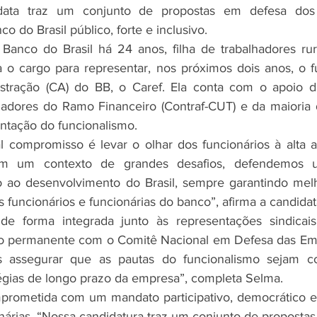
ata traz um conjunto de propostas em defesa dos f
o do Brasil público, forte e inclusivo.
 o cargo para representar, nos próximos dois anos, o f
tração (CA) do BB, o Caref. Ela conta com o apoio d
adores do Ramo Financeiro (Contraf-CUT) e da maioria d
ntação do funcionalismo.
Em um contexto de grandes desafios, defendemos u
do ao desenvolvimento do Brasil, sempre garantindo mel
s funcionários e funcionárias do banco”, afirma a candidat
 permanente com o Comitê Nacional em Defesa das Empr
 assegurar que as pautas do funcionalismo sejam co
égias de longo prazo da empresa”, completa Selma.
nárias. “Nossa candidatura traz um conjunto de propostas