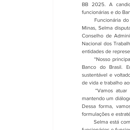
BB 2025. A candid
funcionárias e do Banc
	Funcionária do Banco do Brasil há 24 anos, filha de trabalhadores rurais do norte de 
Minas, Selma disputa
Conselho de Adminis
Nacional dos Trabalh
entidades de represe
	“Nosso principal compromisso é levar o olhar dos funcionários à alta administração do 
Banco do Brasil. 
sustentável e volta
de vida e trabalho ao
	“Vamos atuar de forma integrada junto às representações sindicais e associativas, 
mantendo um diálogo
Dessa forma, vamos
formulações e estrat
	Selma está comprometida com um mandato participativo, democrático e que valorize os 
funcionários e funcio