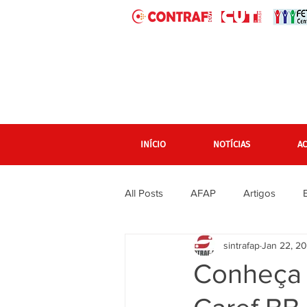
INÍCIO
NOTÍCIAS
A
All Posts
AFAP
Artigos
sintrafap
Jan 22, 2
banner grande pagina inicial
Conheça 
Em destaque Página inicial
F