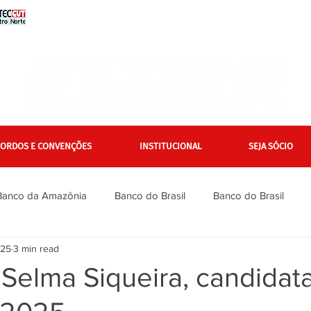
CORDOS E CONVENÇÕES
INSTITUCIONAL
SEJA SÓCIO
Banco da Amazônia
Banco do Brasil
Banco do Brasil
025
3 min read
Bradesco
Bradesco
Caixa
Caixa
Campanha Na
Selma Siqueira, candidat
inanciários
Gerais
Itaú
Itaú Unibanco
Jurídico