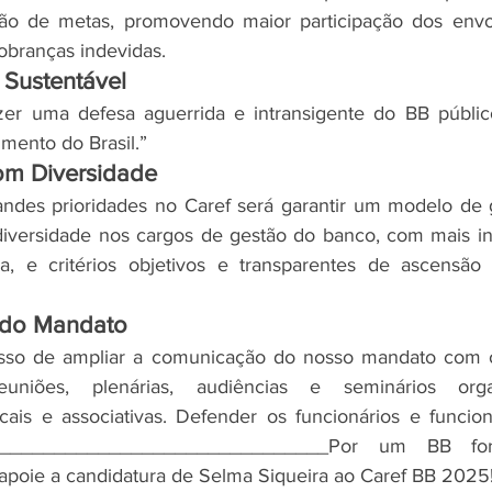
ção de metas, promovendo maior participação dos envol
obranças indevidas.
 Sustentável
er uma defesa aguerrida e intransigente do BB público,
mento do Brasil.”
om Diversidade
ndes prioridades no Caref será garantir um modelo de 
 diversidade nos cargos de gestão do banco, com mais i
a, e critérios objetivos e transparentes de ascensão
 do Mandato
so de ampliar a comunicação do nosso mandato com o 
euniões, plenárias, audiências e seminários orga
cais e associativas. Defender os funcionários e funcion
________________________________Por um BB fort
 apoie a candidatura de Selma Siqueira ao Caref BB 2025