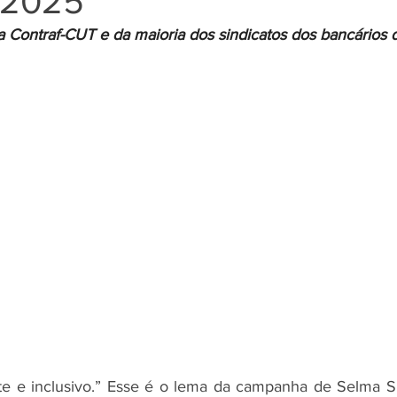
 2025
 Contraf-CUT e da maioria dos sindicatos dos bancários d
Negros
Notícias
Outros Bancos
Santander
om Deficiência (PCD)