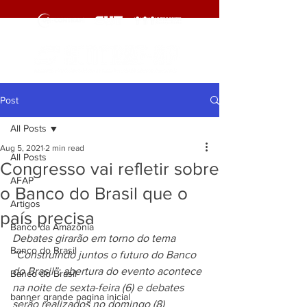
Post
All Posts
Aug 5, 2021
2 min read
All Posts
Congresso vai refletir sobre
AFAP
o Banco do Brasil que o
Artigos
país precisa
Banco da Amazônia
Debates girarão em torno do tema 
Banco do Brasil
“Construindo juntos o futuro do Banco 
do Brasil”; abertura do evento acontece 
Banco do Brasil
na noite de sexta-feira (6) e debates 
banner grande pagina inicial
serão realizados no domingo (8)