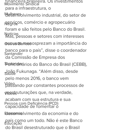
financeira brasileira. Os investimentos 
Movimento Sindical
para a infraestrutura, o 
Mulheres
desenvolvimento industrial, do setor de 
serviços, comércio e agropecuário 
Negros
foram e são feitos pelo Banco do Brasil. 
Notícias
Mas, pessoas e setores com interesses 
escusos menosprezam a importância do 
Outros Bancos
banco para o país”, disse o coordenador 
Santander
da Comissão de Empresa dos 
Santander
Funcionários do Banco do Brasil (CEBB), 
João Fukunaga. “Além disso, desde 
Saúde
pelo menos 2016, o banco vem 
Vídeo
passando por constantes processos de 
reestruturações que, na verdade, 
Vídeos
acabam com sua estrutura e sua 
Pessoa com Deficiência (PCD)
capacidade de fomentar o 
Economia
desenvolvimento da economia e do 
país como um todo. Não é este Banco 
Educação
do Brasil desestruturado que o Brasil 