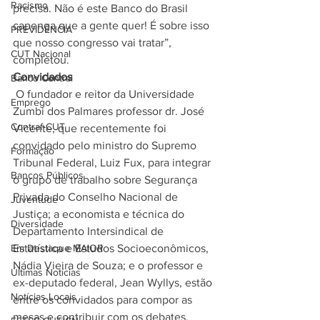
Racismo
precisa. Não é este Banco do Brasil 
capenga que a gente quer! É sobre isso 
PREVIDÊNCIA
que nosso congresso vai tratar”, 
CUT Nacional
completou. 
Convidados
Banco Central
 O fundador e reitor da Universidade 
Emprego
Zumbi dos Palmares professor dr. José 
Contraf-CUT
Vicente, que recentemente foi 
convidado pelo ministro do Supremo 
Formação
Tribunal Federal, Luiz Fux, para integrar 
Bancos Públicos
o grupo de trabalho sobre Segurança 
Privada do Conselho Nacional de 
Juventude
Justiça; a economista e técnica do 
Diversidade
Departamento Intersindical de 
Em Destaque MAIOR
Estatística e Estudos Socioeconômicos, 
Nádia Vieira de Souza; e o professor e 
Últimas Notícias
ex-deputado federal, Jean Wyllys, estão 
Notícias Locais
entre os convidados para compor as 
mesas e contribuir com os debates. 