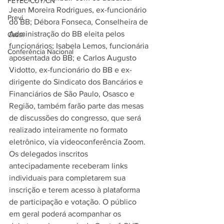
FETEC-CUT/CN
Jean Moreira Rodrigues, ex-funcionário 
Previ
do BB; Débora Fonseca, Conselheira de 
Administração do BB eleita pelos 
Cassi
funcionários; Isabela Lemos, funcionária 
Conferência Nacional
aposentada do BB; e Carlos Augusto 
Vidotto, ex-funcionário do BB e ex-
dirigente do Sindicato dos Bancários e 
Financiários de São Paulo, Osasco e 
Região, também farão parte das mesas 
de discussões do congresso, que será 
realizado inteiramente no formato 
eletrônico, via videoconferência Zoom. 
Os delegados inscritos 
antecipadamente receberam links 
individuais para completarem sua 
inscrição e terem acesso à plataforma 
de participação e votação. O público 
em geral poderá acompanhar os 