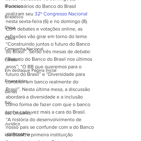
Bradesco
Funcionários do Banco do Brasil 
realizam seu 
32º Congresso Nacional
Bradesco
nesta sexta-feira (6) e no domingo (8). 
Caixa
Com debates e votações online, as 
reflexões vão girar em torno do tema 
Caixa
“Construindo juntos o futuro do Banco 
Campanha Nacional
do Brasil”. Serão três mesas de debate: 
“Retrato do Banco do Brasil nos últimos 
Editais
anos”; “O BB que queremos para o 
Em destaque Página inicial
futuro do Brasil” e “Diversidade para 
Financiários
construir um banco realmente do 
Brasil”. Nesta última mesa, a discussão 
Gerais
abordará a diversidade e a inclusão 
Itaú
como forma de fazer com que o banco 
tenha cada vez mais a cara do Brasil. 
Itaú Unibanco
“A história do desenvolvimento de 
Jurídico
nosso país se confunde com a do Banco 
LGBTQIAPN+
do Brasil, a primeira instituição 