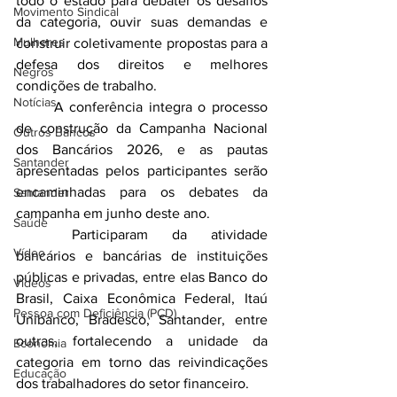
todo o estado para debater os desafios 
Movimento Sindical
da categoria, ouvir suas demandas e 
Mulheres
construir coletivamente propostas para a 
defesa dos direitos e melhores 
Negros
condições de trabalho.
Notícias
	A conferência integra o processo 
de construção da Campanha Nacional 
Outros Bancos
dos Bancários 2026, e as pautas 
Santander
apresentadas pelos participantes serão 
encaminhadas para os debates da 
Santander
campanha em junho deste ano.
Saúde
	Participaram da atividade 
Vídeo
bancários e bancárias de instituições 
públicas e privadas, entre elas Banco do 
Vídeos
Brasil, Caixa Econômica Federal, Itaú 
Pessoa com Deficiência (PCD)
Unibanco, Bradesco, Santander, entre 
outras, fortalecendo a unidade da 
Economia
categoria em torno das reivindicações 
Educação
dos trabalhadores do setor financeiro.