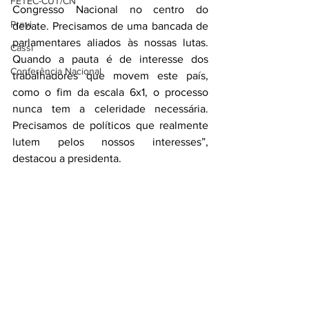
FETEC-CUT/CN
Congresso Nacional no centro do 
Previ
debate. Precisamos de uma bancada de 
parlamentares aliados às nossas lutas. 
Cassi
Quando a pauta é de interesse dos 
Conferência Nacional
trabalhadores que movem este país, 
como o fim da escala 6x1, o processo 
nunca tem a celeridade necessária. 
Precisamos de políticos que realmente 
lutem pelos nossos interesses”, 
destacou a presidenta.