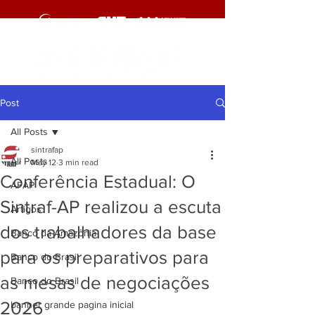
Post
All Posts
sintrafap
All Posts
May 12
3 min read
Conferência Estadual: O
AFAP
Sintraf-AP realizou a escuta
Artigos
dos trabalhadores da base
Banco da Amazônia
para os preparativos para
Banco do Brasil
as mesas de negociações
Banco do Brasil
2026
banner grande pagina inicial