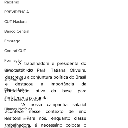
Racismo
PREVIDÊNCIA
CUT Nacional
Banco Central
Emprego
Contraf-CUT
Formação
	A trabalhadora e presidenta do 
Bancos Públicos
sindicato do Pará, Tatiana Oliveira, 
descreveu a conjuntura política do Brasil 
Juventude
e destacou a importância da 
Diversidade
participação ativa da base para 
fortalecer a categoria.
Em Destaque MAIOR
	“A nossa campanha salarial 
Últimas Notícias
acontece nesse contexto de ano 
eleitoral. Para nós, enquanto classe 
Notícias Locais
trabalhadora, é necessário colocar o 