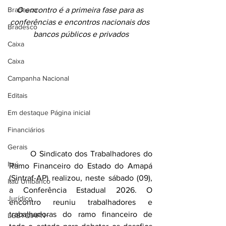
Bradesco
O encontro é a primeira fase para as 
conferências e encontros nacionais dos 
Bradesco
bancos públicos e privados
Caixa
Caixa
Campanha Nacional
Editais
Em destaque Página inicial
Financiários
Gerais
	O Sindicato dos Trabalhadores do 
Itaú
Ramo Financeiro do Estado do Amapá 
(Sintraf-AP) realizou, neste sábado (09), 
Itaú Unibanco
a Conferência Estadual 2026. O 
Jurídico
encontro reuniu trabalhadores e 
trabalhadoras do ramo financeiro de 
LGBTQIAPN+