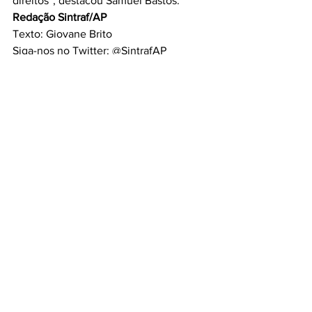
direitos”, destacou Samuel Bastos.
Redação Sintraf/AP
Texto: Giovane Brito
Siga-nos no Twitter: @SintrafAP
Facebook: Sindicato dos Trabalhadores 
do Ramo Financeiro do Amapá
Instagram: @Sintrafap
Contato: Secretária Sintraf/AP - (96) 
98802-0267
MOVIMENTO SINDICAL
Conferência estadual
Campanha Nacional
Caixa
Banco do Brasil