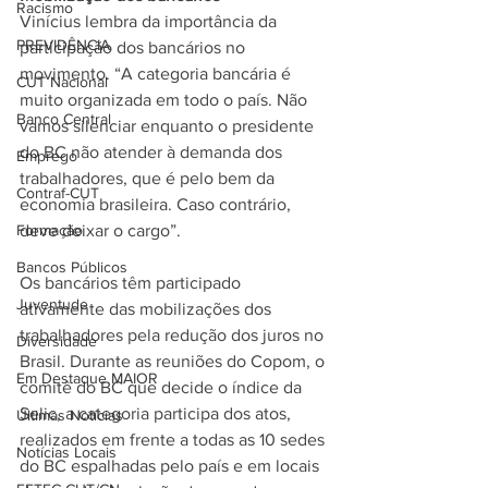
Racismo
Vinícius lembra da importância da 
PREVIDÊNCIA
participação dos bancários no 
movimento. “A categoria bancária é 
CUT Nacional
muito organizada em todo o país. Não 
Banco Central
vamos silenciar enquanto o presidente 
do BC não atender à demanda dos 
Emprego
trabalhadores, que é pelo bem da 
Contraf-CUT
economia brasileira. Caso contrário, 
Formação
deve deixar o cargo”.
Bancos Públicos
Os bancários têm participado 
Juventude
ativamente das mobilizações dos 
trabalhadores pela redução dos juros no 
Diversidade
Brasil. Durante as reuniões do Copom, o 
Em Destaque MAIOR
comitê do BC que decide o índice da 
Selic, a categoria participa dos atos, 
Últimas Notícias
realizados em frente a todas as 10 sedes 
Notícias Locais
do BC espalhadas pelo país e em locais 