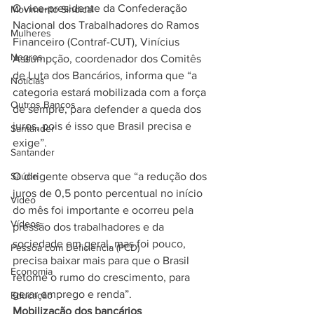
O vice-presidente da Confederação 
Movimento Sindical
Nacional dos Trabalhadores do Ramos 
Mulheres
Financeiro (Contraf-CUT), Vinícius 
Negros
Assumpção, coordenador dos Comitês 
de Luta dos Bancários, informa que “a 
Notícias
categoria estará mobilizada com a força 
Outros Bancos
de sempre, para defender a queda dos 
juros, pois é isso que Brasil precisa e 
Santander
exige”.
Santander
Saúde
O dirigente observa que “a redução dos 
juros de 0,5 ponto percentual no início 
Vídeo
do mês foi importante e ocorreu pela 
Vídeos
pressão dos trabalhadores e da 
sociedade em geral, mas foi pouco, 
Pessoa com Deficiência (PCD)
precisa baixar mais para que o Brasil 
Economia
retome o rumo do crescimento, para 
gerar emprego e renda”.
Educação
Mobilização dos bancários