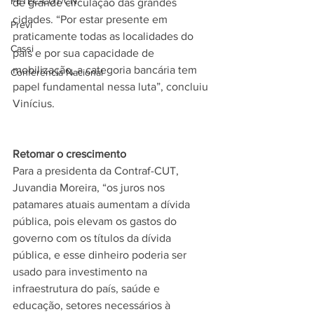
FETEC-CUT/CN
de grande circulação das grandes 
cidades. “Por estar presente em 
Previ
praticamente todas as localidades do 
Cassi
país e por sua capacidade de 
mobilização, a categoria bancária tem 
Conferência Nacional
papel fundamental nessa luta”, concluiu 
Vinícius.
Retomar o crescimento
Para a presidenta da Contraf-CUT, 
Juvandia Moreira, “os juros nos 
patamares atuais aumentam a dívida 
pública, pois elevam os gastos do 
governo com os títulos da dívida 
pública, e esse dinheiro poderia ser 
usado para investimento na 
infraestrutura do país, saúde e 
educação, setores necessários à 