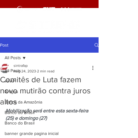
Post
All Posts
sintrafap
All Posts
Aug 24, 2023
2 min read
Comitês de Luta fazem
AFAP
novo mutirão contra juros
Artigos
altos
Banco da Amazônia
Mobilização será entre esta sexta-feira 
Banco do Brasil
(25) e domingo (27)
Banco do Brasil
banner grande pagina inicial