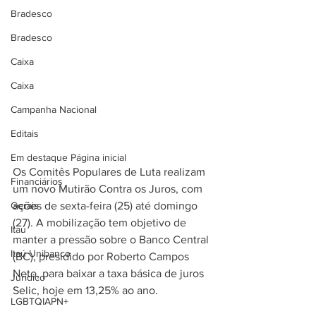
Bradesco
Bradesco
Caixa
Caixa
Campanha Nacional
Editais
Em destaque Página inicial
Os Comitês Populares de Luta realizam 
Financiários
um novo Mutirão Contra os Juros, com 
Gerais
ações de sexta-feira (25) até domingo 
(27). A mobilização tem objetivo de 
Itaú
manter a pressão sobre o Banco Central 
Itaú Unibanco
(BC), presidido por Roberto Campos 
Neto, para baixar a taxa básica de juros 
Jurídico
Selic, hoje em 13,25% ao ano.
LGBTQIAPN+