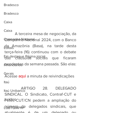
Bradesco
Bradesco
Caixa
Caixa
	A terceira mesa de negociação, da 
Campanha Nacional
Campanha Nacional 2024, com o Banco 
da Amazônia (Basa), na tarde desta 
Editais
terça-feira (16) continuou com o debate 
Em destaque Página inicial
das cláusulas sociais que ficaram 
pendentes da semana passada. São elas:
Financiários
Gerais
Acesse 
aqui
 a minuta de reivindicações
Itaú
	ARTIGO 28. DELEGADO 
Itaú Unibanco
SINDICAL. O Sindicato, Contraf-CUT e 
Jurídico
Fetec-CUT/CN pedem a ampliação do 
número de delegados sindicais, que 
LGBTQIAPN+
atualmente é de um delegado ou 