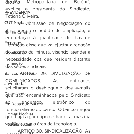
Região Metropolitana de Belém”, 
Racismo
explica a presidenta do Sindicato, 
PREVIDÊNCIA
Tatiana Oliveira.
CUT Nacional
	A Comissão de Negociação do 
Basa negou o pedido de ampliação, e 
Banco Central
em relação à quantidade de dias de 
Emprego
liberação disse que vai ajustar a redação 
do acordo da minuta, visando atender a 
Contraf-CUT
necessidade dos que residem distante 
Formação
das sedes sindicais.
	ARTIGO 29. DIVULGAÇÃO DE 
Bancos Públicos
COMUNICADOS. As entidades 
Juventude
solicitaram o desbloqueio dos e-mails 
Diversidade
que são encaminhados pelo Sindicato 
ao endereço eletrônico do 
Em Destaque MAIOR
funcionalismo do banco. O banco negou 
Últimas Notícias
que haja algum tipo de barreira, mas iria 
verificar com a área de tecnologia.
Notícias Locais
	ARTIGO 30. SINDICALIZAÇÃO. As 