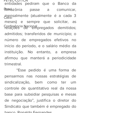
FETEC-CUT/CN
entidades pediram que o Banco da 
Previ
Amazônia passe a comunicar, 
mensalmente (atualmente é a cada 3 
Cassi
meses) e sempre que solicitar, as 
Conferência Nacional
relações de empregados demitidos; 
admitidos; transferidos de município; o 
número de empregados efetivos no 
início do período, e o salário médio da 
instituição. No entanto, a empresa 
afirmou que manterá a periodicidade 
trimestral.
	“Esse pedido é uma forma de 
pensarmos nas nossas estratégias de 
sindicalização, bem como ter um 
controle de quantitativo real da nossa 
base para subsidiar pesquisas e mesas 
de negociação”, justifica o diretor do 
Sindicato que também é empregado do 
banco, Ronaldo Fernandes.