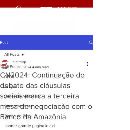
Post
All Posts
sintrafap
All Posts
Jul 18, 2024
4 min read
CN2024: Continuação do
AFAP
debate das cláusulas
Artigos
sociais marca a terceira
Banco da Amazônia
mesa de negociação com o
Banco do Brasil
Banco da Amazônia
Banco do Brasil
banner grande pagina inicial