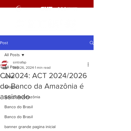
Post
All Posts
sintrafap
All Posts
Sep 26, 2024
1 min read
CN2024: ACT 2024/2026
AFAP
do Banco da Amazônia é
Artigos
assinado
Banco da Amazônia
Banco do Brasil
Banco do Brasil
banner grande pagina inicial