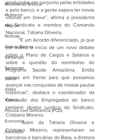
produzidos em conjunto pelas entidades 
Movimento Sindical
e pelo banco; e a gente espera ter novas 
Mulheres
vitórias em breve”, afirma a presidenta 
do Sindicato e membra do Comando 
Negros
Nacional, Tatiana Oliveira.
Notícias
	“É um Acordo diferenciado, já que 
Outros Bancos
ele marca o início de um novo debate 
sobre o Plano de Cargos e Salários e 
Santander
sobre a questão do reembolso do 
Santander
Programa Saúde Amazônia. Então 
vamos em frente para que possamos 
Saúde
avançar nas conquistas de nossas pautas 
Vídeo
históricas”, destaca o coordenador da 
Comissão dos Empregados do banco 
Vídeos
também diretor jurídico do Sindicato, 
Pessoa com Deficiência (PCD)
Cristiano Moreno.
Economia
	Além da Tatiana Oliveira e 
Cristiano Moreno, representaram os 
Educação
bancários e bancárias do Basa, a diretora 