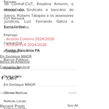
Racismo
da Contraf-CUT, Rosalina Amorim, o 
diretor do Sindicato e bancário do 
PREVIDÊNCIA
banco, Rubens Tabajara e os assessores 
CUT Nacional
jurídicos, Luiz Fernando Galiza e 
Banco Central
Luciano Danin.
Emprego
. Acordo Coletivo 2024/2026
Contraf-CUT
. Acordo PLR 2024/2026
 Fonte: Bancários PA
Formação
Em Destaque MAIOR
Bancos Públicos
Banco da Amazônia
Campanha Nacional
Juventude
Diversidade
Em Destaque MAIOR
Últimas Notícias
Notícias Locais
See All
Recent Posts