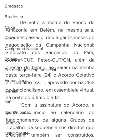
Bradesco
Bradesco
	De volta à matriz do Banco da 
Caixa
Amazônia em Belém, na mesma sala, 
que mês passado, deu lugar às mesas de 
Caixa
negociação da Campanha Nacional; 
Campanha Nacional
Sindicato dos Bancários do Pará, 
Editais
Contraf-CUT, Fetec-CUT/CN, além da 
direção do banco, assinaram na manhã 
Em destaque Página inicial
desta terça-feira (24) o Acordo Coletivo 
Financiários
de Trabalho (ACT) aprovado por 53,28% 
do funcionalismo, em assembleia virtual, 
Gerais
na noite do último dia 12.
Itaú
	“Com a assinatura do Acordo, a 
gente dá início ao calendário de 
Itaú Unibanco
funcionamento de alguns Grupos de 
Jurídico
Trabalho, dá sequência aos direitos que 
LGBTQIAPN+
precisam também ser construídos, 