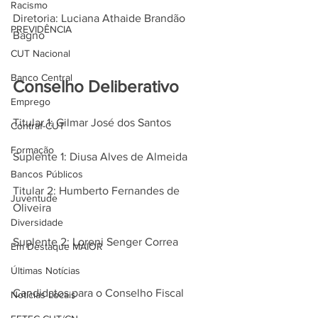
Racismo
Diretoria: Luciana Athaide Brandão 
PREVIDÊNCIA
Bagno
CUT Nacional
Banco Central
Conselho Deliberativo
Emprego
Titular 1: Gilmar José dos Santos
Contraf-CUT
Formação
Suplente 1: Diusa Alves de Almeida
Bancos Públicos
Titular 2: Humberto Fernandes de 
Juventude
Oliveira
Diversidade
Suplente 2: Loreni Senger Correa
Em Destaque MAIOR
Últimas Notícias
Candidatos para o Conselho Fiscal
Notícias Locais