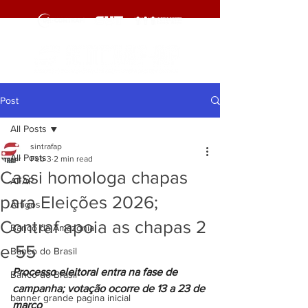
Post
All Posts
sintrafap
All Posts
Feb 3
2 min read
Cassi homologa chapas
AFAP
para Eleições 2026;
Artigos
Contraf apoia as chapas 2
Banco da Amazônia
e 55
Banco do Brasil
Processo eleitoral entra na fase de 
Banco do Brasil
campanha; votação ocorre de 13 a 23 de 
banner grande pagina inicial
março