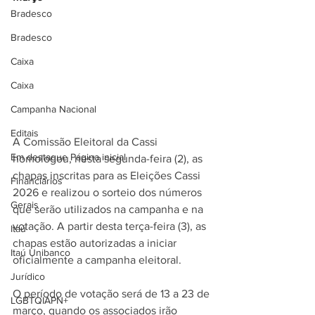
Bradesco
Bradesco
Caixa
Caixa
Campanha Nacional
Editais
A Comissão Eleitoral da Cassi 
Em destaque Página inicial
homologou, nesta segunda-feira (2), as 
chapas inscritas para as Eleições Cassi 
Financiários
2026 e realizou o sorteio dos números 
Gerais
que serão utilizados na campanha e na 
votação. A partir desta terça-feira (3), as 
Itaú
chapas estão autorizadas a iniciar 
Itaú Unibanco
oficialmente a campanha eleitoral.
Jurídico
O período de votação será de 13 a 23 de 
LGBTQIAPN+
março, quando os associados irão 