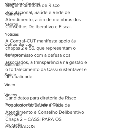
Movimento Sindical
eleger a diretoria de Risco 
Populacional, Saúde e Rede de 
Mulheres
Atendimento, além de membros dos 
Negros
Conselhos Deliberativo e Fiscal.
Notícias
A Contraf-CUT manifesta apoio às 
Outros Bancos
chapas 2 e 55, que representam o 
Santander
compromisso com a defesa dos 
associados, a transparência na gestão e 
Santander
o fortalecimento da Cassi sustentável e 
Saúde
de qualidade.
Vídeo
Vídeos
Candidatos para diretoria de Risco 
Pessoa com Deficiência (PCD)
Populacional, Saúde e Rede de 
Atendimento e Conselho Deliberativo
Economia
Chapa 2 – CASSI PARA OS 
Educação
ASSOCIADOS