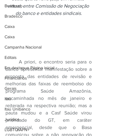
Bradesco
virtual, entre Comissão de Negociação 
do banco e entidades sindicais.
Bradesco
Caixa
Caixa
Campanha Nacional
Editais
	A priori, o encontro seria para o 
Em destaque Página inicial
banco apresentar manifestação sobre a 
proposta das entidades de revisão e 
Financiários
melhorias das faixas de reembolso do 
Gerais
programa Saúde Amazônia, 
encaminhada no mês de janeiro e 
Itaú
reiterada na respectiva reunião; mas a 
Itaú Unibanco
pauta mudou e a Casf Saúde virou 
Jurídico
prioridade do GT, em caráter 
emergencial, desde que o Basa 
LGBTQIAPN+
comunicou sobre a não renovação do 