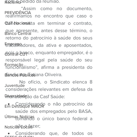
com o pedido da reunião.
Racismo
	“Assim como no documento, 
PREVIDÊNCIA
reafirmamos no encontro que caso o 
banco insista em terminar o contrato, 
CUT Nacional
que apresente, antes desse término, o 
Banco Central
retorno do patrocínio à saúde dos seus 
Emprego
trabalhadores, da ativa e aposentados, 
pois o banco, enquanto empregador, é o 
Contraf-CUT
responsável legal pela saúde do seu 
Formação
funcionalismo”, afirma a presidenta do 
Sindicato, Tatiana Oliveira.
Bancos Públicos
	No ofício, o Sindicato elenca 8 
Juventude
considerações relevantes em defesa da 
Diversidade
manutenção da Casf Saúde:
Considerando o não patrocínio da 
Em Destaque MAIOR
saúde dos empregados pelo BASA, 
Últimas Notícias
tornando o único banco federal a 
não o fazer;
Notícias Locais
Considerando que, de todos os 