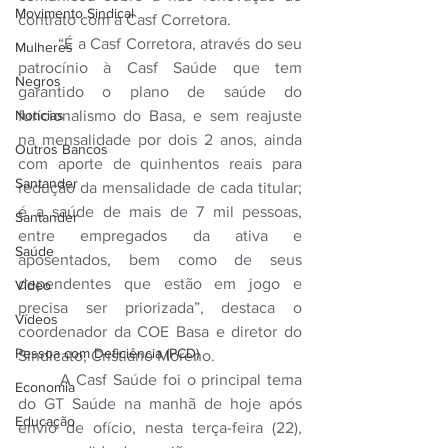
Movimento Sindical
contrato com a Casf Corretora.
	“É a Casf Corretora, através do seu 
Mulheres
patrocínio à Casf Saúde que tem 
Negros
garantido o plano de saúde do 
funcionalismo do Basa, e sem reajuste 
Notícias
na mensalidade por dois 2 anos, ainda 
Outros Bancos
com aporte de quinhentos reais para 
Santander
redução da mensalidade de cada titular; 
é a saúde de mais de 7 mil pessoas, 
Santander
entre empregados da ativa e 
Saúde
aposentados, bem como de seus 
dependentes que estão em jogo e 
Vídeo
precisa ser priorizada”, destaca o 
Vídeos
coordenador da COE Basa e diretor do 
Pessoa com Deficiência (PCD)
Sindicato, Cristiano Moreno.
	A Casf Saúde foi o principal tema 
Economia
do GT Saúde na manhã de hoje após 
Educação
envio de ofício, nesta terça-feira (22), 