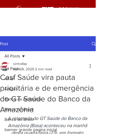
Post
All Posts
sintrafap
All Posts
Apr 28, 2025
3 min read
Casf Saúde vira pauta
AFAP
prioritária e de emergência
Artigos
do GT Saúde do Banco da
Banco da Amazônia
Amazônia
Banco do Brasil
A retomada do GT Saúde do Banco da 
Banco do Brasil
Amazônia (Basa) aconteceu na manhã 
banner grande pagina inicial
desta quarta-feira (23), em formato 