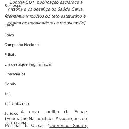
Contraf-CUT, publicação esclarece a 
Bradesco
história e os desafios do Saúde Caixa, 
Bradesco
denuncia impactos do teto estatutário e 
chama os trabalhadores à mobilização]
Caixa
Caixa
Campanha Nacional
Editais
Em destaque Página inicial
Financiários
Gerais
Itaú
Itaú Unibanco
	A nova cartilha da Fenae 
Jurídico
(Federação Nacional das Associações do 
LGBTQIAPN+
Pessoal da Caixa), “
Queremos Saúde, 