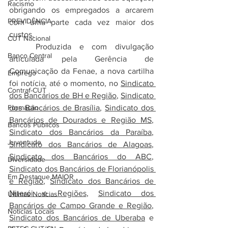
Racismo
obrigando os empregados a arcarem 
PREVIDÊNCIA
com uma parte cada vez maior dos 
custos.
CUT Nacional
	Produzida e com divulgação 
Banco Central
articulada pela Gerência de 
Comunicação da Fenae, a nova cartilha 
Emprego
foi notícia, até o momento, no 
Sindicato 
Contraf-CUT
dos Bancários de BH e Região
, 
Sindicato 
Formação
dos Bancários de Brasília
, 
Sindicato dos 
Bancários de Dourados e Região MS
, 
Bancos Públicos
Sindicato dos Bancários da Paraíba
, 
Juventude
Sindicato dos Bancários de Alagoas
, 
Sindicato dos Bancários do ABC
, 
Diversidade
Sindicato dos Bancários de Florianópolis 
Em Destaque MAIOR
e Região
, 
Sindicato dos Bancários de 
Niterói e Regiões
, 
Sindicato dos 
Últimas Notícias
Bancários de Campo Grande e Região
, 
Notícias Locais
Sindicato dos Bancários de Uberaba
 e 