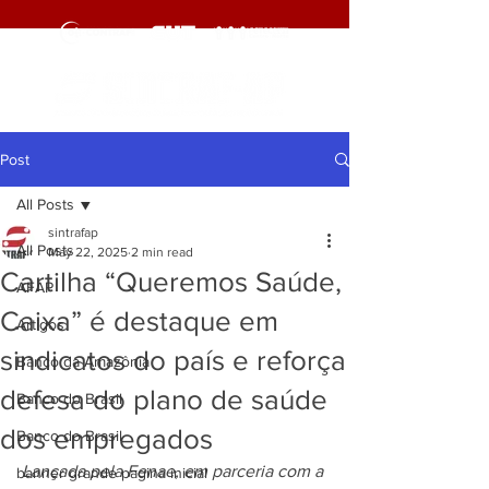
Post
All Posts
sintrafap
All Posts
May 22, 2025
2 min read
Cartilha “Queremos Saúde,
AFAP
Caixa” é destaque em
Artigos
sindicatos do país e reforça
Banco da Amazônia
defesa do plano de saúde
Banco do Brasil
dos empregados
Banco do Brasil
Lançada pela Fenae, em parceria com a 
banner grande pagina inicial