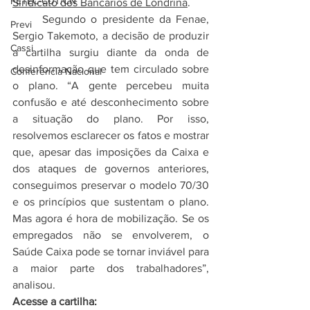
FETEC-CUT/CN
Sindicato dos Bancários de Londrina
. 
	Segundo o presidente da Fenae, 
Previ
Sergio Takemoto, a decisão de produzir 
Cassi
a cartilha surgiu diante da onda de 
desinformação que tem circulado sobre 
Conferência Nacional
o plano. “A gente percebeu muita 
confusão e até desconhecimento sobre 
a situação do plano. Por isso, 
resolvemos esclarecer os fatos e mostrar 
que, apesar das imposições da Caixa e 
dos ataques de governos anteriores, 
conseguimos preservar o modelo 70/30 
e os princípios que sustentam o plano. 
Mas agora é hora de mobilização. Se os 
empregados não se envolverem, o 
Saúde Caixa pode se tornar inviável para 
a maior parte dos trabalhadores”, 
analisou. 
Acesse a cartilha: 