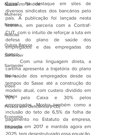
Caixa
”, foi destaque em sites de 
Movimento Sindical
diversos sindicatos dos bancários pelo 
Mulheres
país. A publicação foi lançada nesta 
Negros
semana, em parceria com a Contraf-
CUT, com o intuito de reforçar a luta em 
Notícias
defesa do plano de saúde dos 
Outros Bancos
empregados e das empregadas do 
banco. 
Santander
	Com uma linguagem direta, a 
Santander
cartilha apresenta a trajetória do plano 
Saúde
de saúde dos empregados desde os 
tempos do Sasse até a construção do 
Vídeo
modelo atual, com custeio dividido em 
Vídeos
70% pela Caixa e 30% pelos 
empregados. Mostra também como a 
Pessoa com Deficiência (PCD)
inclusão do teto de 6,5% da folha de 
Economia
pagamento no Estatuto da empresa, 
imposta em 2017 e mantida agora em 
Educação
2025, tem desestruturado essa equação, 