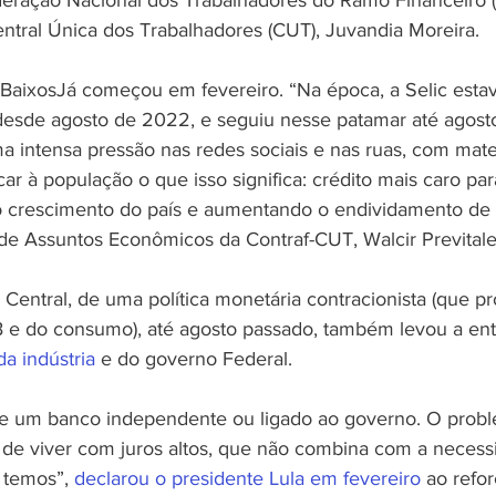
eração Nacional dos Trabalhadores do Ramo Financeiro (
entral Única dos Trabalhadores (CUT), Juvandia Moreira.
BaixosJá
 começou em fevereiro. “Na época, a Selic esta
esde agosto de 2022, e seguiu nesse patamar até agosto
a intensa pressão nas redes sociais e nas ruas, com mater
ar à população o que isso significa: crédito mais caro para
o crescimento do país e aumentando o endividamento de 
o de Assuntos Econômicos da Contraf-CUT, Walcir Previtale
 Central, de uma política monetária contracionista (que p
 e do consumo), até agosto passado, também levou a ent
a indústria
 e do governo Federal.
e um banco independente ou ligado ao governo. O probl
 de viver com juros altos, que não combina com a necess
 temos”, 
declarou o presidente Lula em fevereiro
 ao refor