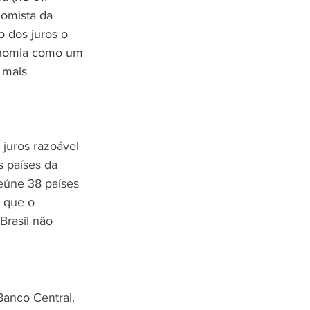
nomista da 
 dos juros o 
conomia como um 
 mais 
juros razoável 
s países da 
úne 38 países 
 que o 
Brasil não 
anco Central. 