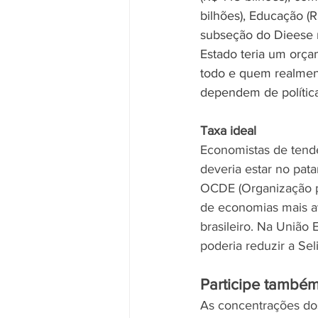
bilhões), Educação (R
subseção do Dieese n
Estado teria um orça
todo e quem realment
dependem de política
Taxa ideal
Economistas de tendê
deveria estar no pata
OCDE (Organização p
de economias mais av
brasileiro. Na União 
poderia reduzir a Sel
Participe també
As concentrações dos