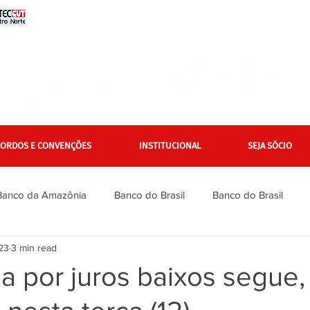
CORDOS E CONVENÇÕES
INSTITUCIONAL
SEJA SÓCIO
Banco da Amazônia
Banco do Brasil
Banco do Brasil
23
3 min read
Bradesco
Bradesco
Caixa
Caixa
Campanha Na
 por juros baixos segue
inanciários
Gerais
Itaú
Itaú Unibanco
Jurídico