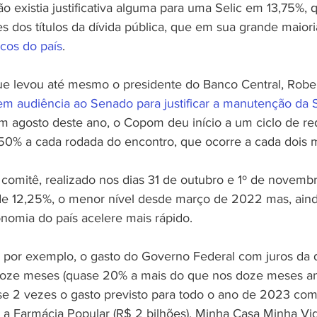
 existia justificativa alguma para uma Selic em 13,75%,
s dos títulos da dívida pública, que em sua grande maiori
cos do país
. 
que levou até mesmo o presidente do Banco Central, Rob
m audiência ao Senado para justificar a manutenção da S
em agosto deste ano, o Copom deu início a um ciclo de re
,50% a cada rodada do encontro, que ocorre a cada dois 
comitê, realizado nos dias 31 de outubro e 1º de novembro
de 12,25%, o menor nível desde março de 2022 mas, aind
nomia do país acelere mais rápido.
por exemplo, o gasto do Governo Federal com juros da d
oze meses (quase 20% a mais do que nos doze meses ante
se 2 vezes o gasto previsto para todo o ano de 2023 com 
m a Farmácia Popular (R$ 2 bilhões), Minha Casa Minha Vid