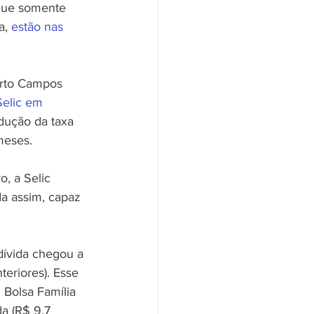
 que somente 
a, 
estão nas 
erto Campos 
elic em 
dução da taxa 
meses.
, a Selic 
a assim, capaz 
ívida chegou a 
riores). Esse 
Bolsa Família 
a (R$ 9,7 