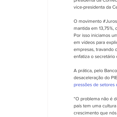
presidenta da Confed
vice-presidenta da C
O movimento 
#Juros
mantida em 13,75%, d
Por isso iniciamos um
em vídeos para explic
empresas, travando 
enfatiza o secretári
A prática, pelo Banco
desaceleração do PIB
pressões de setores d
“O problema não é d
país tem uma cultura
crescimento que nós