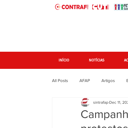
INÍCIO
NOTÍCIAS
A
All Posts
AFAP
Artigos
sintrafap
Dec 11, 20
banner grande pagina inicial
Campanha
Em destaque Página inicial
F