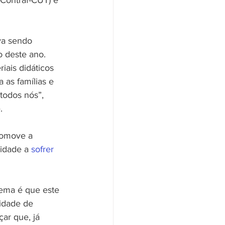
Contraf-CUT) e 
va sendo 
 deste ano. 
iais didáticos 
 as famílias e 
todos nós”, 
.
romove a 
idade a 
sofrer 
ema é que este 
idade de 
çar que, já 