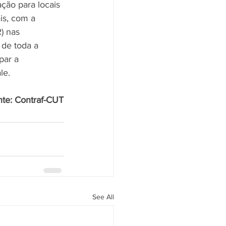
ção para locais 
is, com a 
) nas 
de toda a 
par a 
le.
nte: Contraf-CUT
See All