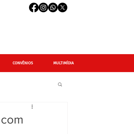
CONVÊNIOS
MULTIMÍDIA
cional
Editais
, com
LGBTQIAPN+