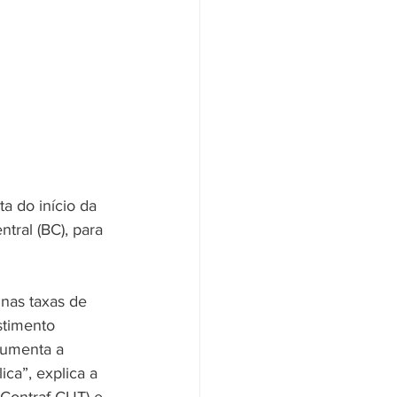
ta do início da 
tral (BC), para 
nas taxas de 
stimento 
aumenta a 
ca”, explica a 