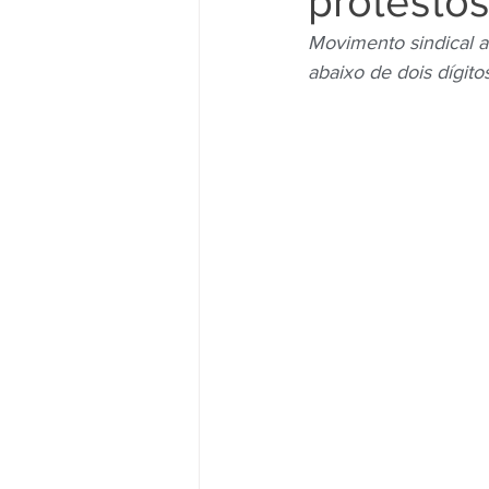
protestos
Movimento sindical a
abaixo de dois dígito
Movimento Sindical
Mulheres
Vídeo
Vídeos
Pessoa c