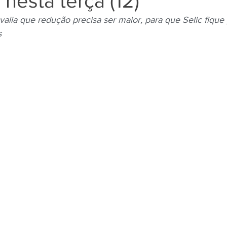
 nesta terça (12)
valia que redução precisa ser maior, para que Selic fiqu
s
Negros
Notícias
Outros Bancos
Santander
om Deficiência (PCD)