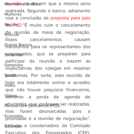
reunião
 no dia em que a mesma seria 
Movimento Sindical
realizada. Segundo o banco, adiamento 
Mulheres
visa a conclusão da 
proposta para pais 
Negros
de PcD
.“É muito ruim o cancelamento 
de reunião de mesa de negociação. 
Notícias
Esses cancelamentos causam 
Outros Bancos
transtornos para os representantes dos 
empregados, que se preparam para 
Santander
participar da reunião e trazem as 
Santander
expectativas dos colegas em resolver 
Saúde
problemas. Por sorte, esta reunião de 
hoje era totalmente online e acredito 
Vídeo
que não houve prejuízos financeiros, 
Vídeos
somente a perda de agenda de 
atividades, que poderiam ser realizadas, 
Pessoa com Deficiência (PCD)
mas foram desmarcadas pois a 
Economia
prioridade é a reunião de negociação”, 
criticou a coordenadora da Comissão 
Educação
Executiva dos Empregados (CEE), 