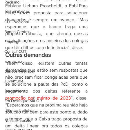
Racismo
Fabiana Uehara Proscholdt, a Fabi.Para 
PREVIDÊNCIA
Fabi, trazer proposta para solucionar 
demandas é sempre um avanço. “Mas 
CUT Nacional
esperamos que o banco traga uma 
Banco Central
proposta robusta, que atenda nossas 
reivindicações e os anseios dos colegas 
Emprego
que têm filhos com deficiência”, disse.
Contraf-CUT
Outras demandas
Formação
“Além disso, existem outras tantas 
demandas que estão sem respostas que 
Bancos Públicos
não precisam ficar congeladas para que 
Juventude
se solucione a pauta das PcD, como o 
Diversidade
pagamento dos deltas referente a 
promoção por mérito de 2023
”, disse. 
Em Destaque MAIOR
“Esperamos que na próxima reunião haja 
Últimas Notícias
solução também para este ponto e, dado 
o tempo, que a Caixa traga proposta de 
Notícias Locais
um delta linear pra todos os colegas 