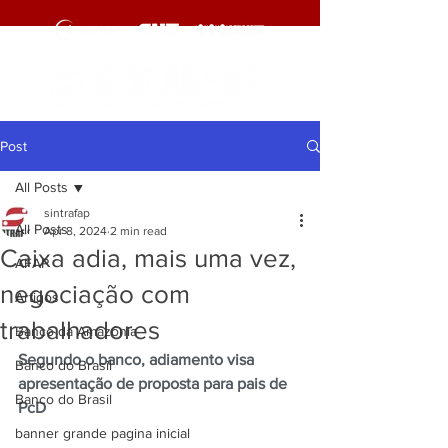
Post
All Posts
sintrafap
All Posts
Apr 8, 2024
2 min read
Caixa adia, mais uma vez,
AFAP
negociação com
Artigos
trabalhadores
Banco da Amazônia
Segundo o banco, adiamento visa 
Banco do Brasil
apresentação de proposta para pais de 
Banco do Brasil
PcD
banner grande pagina inicial