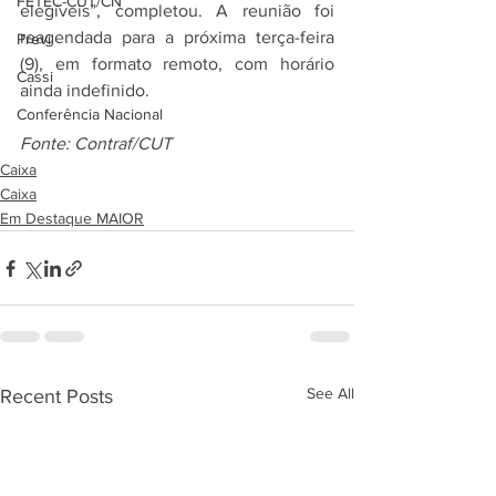
FETEC-CUT/CN
elegíveis”, completou. A reunião foi 
reagendada para a próxima terça-feira 
Previ
(9), em formato remoto, com horário 
Cassi
ainda indefinido.
Conferência Nacional
Fonte: Contraf/CUT
Caixa
Caixa
Em Destaque MAIOR
See All
Recent Posts