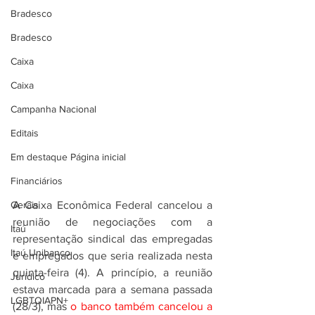
Bradesco
Bradesco
Caixa
Caixa
Campanha Nacional
Editais
Em destaque Página inicial
Financiários
Gerais
A Caixa Econômica Federal cancelou a 
reunião de negociações com a 
Itaú
representação sindical das empregadas 
Itaú Unibanco
e empregados que seria realizada nesta 
quinta-feira (4). A princípio, a reunião 
Jurídico
estava marcada para a semana passada 
LGBTQIAPN+
(28/3), mas 
o banco também cancelou a 