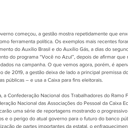
overno começou, a gestão mostra repetidamente que enxe
mo ferramenta política. Os exemplos mais recentes fora
ento do Auxílio Brasil e do Auxílio Gás, a dias do segun
ento do programa “Você no Azul”, depois de afirmar que nã
vidados na campanha. O que vemos agora, porém, é apena
io de 2019, a gestão deixa de lado a principal premissa d
as públicas – e usa a Caixa para fins eleitorais.
a, a Confederação Nacional dos Trabalhadores do Ramo F
deração Nacional das Associações do Pessoal da Caixa E
icarão uma série de reportagens mostrando o progressiv
os e o perigo do atual governo para o futuro do banco púb
ização de partes importantes da estatal, o enfraquecimen