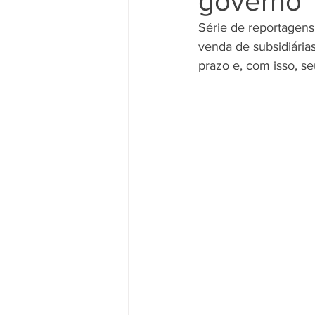
governo
Série de reportagens
venda de subsidiária
Movimento Sindical
Mulheres
prazo e, com isso, s
Vídeo
Vídeos
Pessoa c