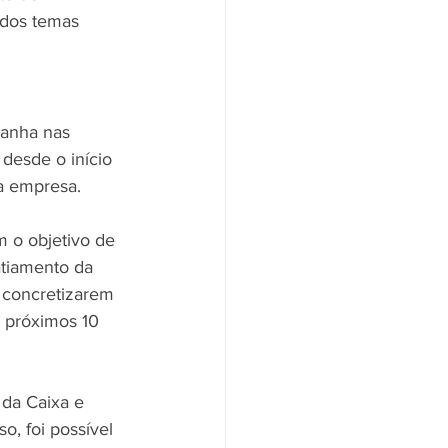
 dos temas 
panha nas 
 desde o início 
a empresa.
 o objetivo de 
atiamento da 
e concretizarem 
s próximos 10 
 da Caixa e 
, foi possível 