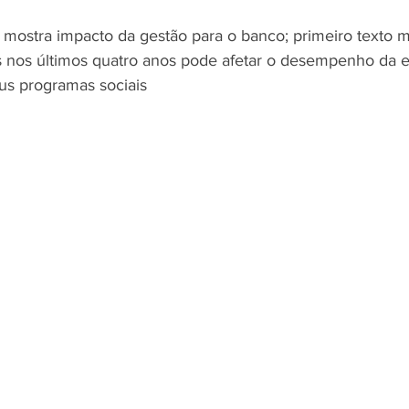
 mostra impacto da gestão para o banco; primeiro texto 
s nos últimos quatro anos pode afetar o desempenho da es
Negros
Notícias
Outros Bancos
Santander
eus programas sociais
om Deficiência (PCD)