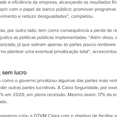
ade e eficiência da empresa, alcançando os resultados fin
prir com o papel de banco público: promover programas s
vimento e reduzir desigualdades”, completou.
ias, por outro lado, tem como consequência a perda de re
judica as políticas públicas implementadas. “Além disso, a
orizada, já que sobram apenas as partes pouco rentáveis
o plantear uma eventual privatização total”, acrescentou
, sem lucro
como o governo privatizou algumas das partes mais rent
der outras partes lucrativas. A Caixa Seguridade, por ex
5% em 2020, em plena recessão. Mesmo assim, 17% da em
ado.
verno criou a DTVM Caixa com o objetivo de facilitar a