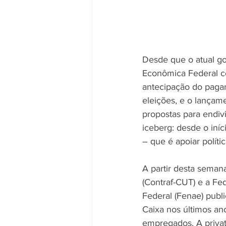
Desde que o atual g
Econômica Federal co
antecipação do pagam
eleições, e o lançam
propostas para endi
iceberg: desde o iníc
– que é apoiar polític
A partir desta seman
(Contraf-CUT) e a Fe
Federal (Fenae) publ
Caixa nos últimos an
empregados. A privat