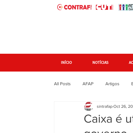
INÍCIO
NOTÍCIAS
A
All Posts
AFAP
Artigos
sintrafap
Oct 26, 2
banner grande pagina inicial
Caixa é u
Em destaque Página inicial
F