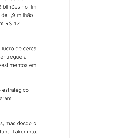
 bilhões no fim 
 de 1,9 milhão 
om R$ 42 
 lucro de cerca 
 entregue à 
nvestimentos em 
 estratégico 
zaram 
os, mas desde o 
ntuou Takemoto. 