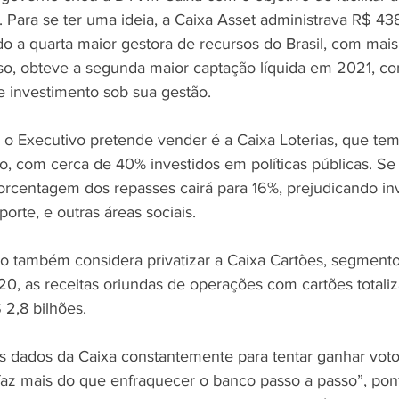
. Para se ter uma ideia, a Caixa Asset administrava R$ 438
o a quarta maior gestora de recursos do Brasil, com mais
sso, obteve a segunda maior captação líquida em 2021, c
e investimento sob sua gestão.
e o Executivo pretende vender é a Caixa Loterias, que tem
no, com cerca de 40% investidos em políticas públicas. Se
a porcentagem dos repasses cairá para 16%, prejudicando i
porte, e outras áreas sociais.
o também considera privatizar a Caixa Cartões, segmento
0, as receitas oriundas de operações com cartões totali
2,8 bilhões.
os dados da Caixa constantemente para tentar ganhar vot
 faz mais do que enfraquecer o banco passo a passo”, po