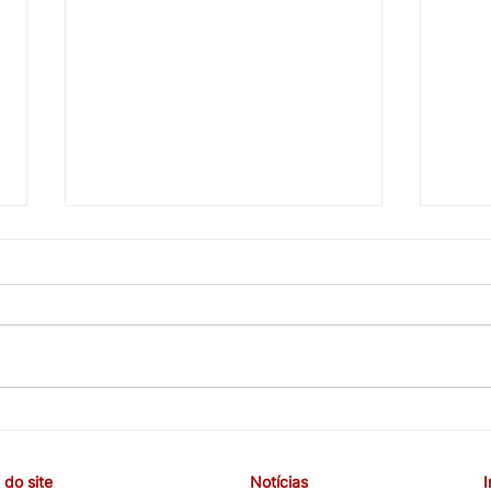
CEBB cobra valorização da
COE 
carreira, melhorias nas
e co
funções e melhores condições
terce
do site
Notícias
de trabalho em negociação
com 