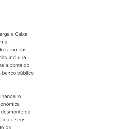
rga a Caixa 
m a 
do turno das 
o incluiria 
s a ponta do 
o banco público 
inanceiro 
conômica 
o desmonte da 
lico e seus 
to de 