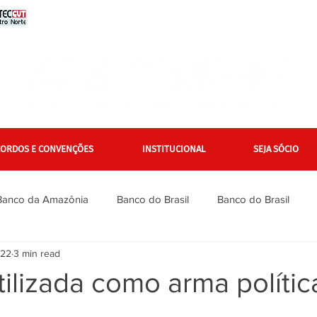
CORDOS E CONVENÇÕES
INSTITUCIONAL
SEJA SÓCIO
Banco da Amazônia
Banco do Brasil
Banco do Brasil
022
3 min read
Bradesco
Bradesco
Caixa
Caixa
Campanha Na
tilizada como arma polític
inanciários
Gerais
Itaú
Itaú Unibanco
Jurídico