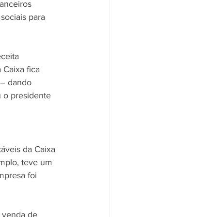
anceiros 
ociais para 
ceita 
 Caixa fica 
 – dando 
 o presidente 
áveis da Caixa 
emplo, teve um 
presa foi 
 venda de 