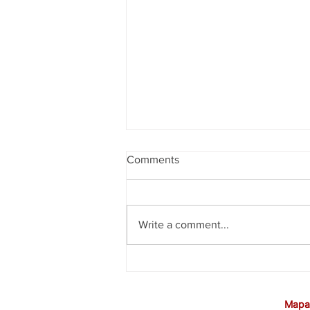
Comments
Write a comment...
CEE rejeita proposta da Caixa
para Promoção por Mérito
Mapa 