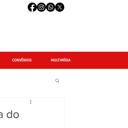
CONVÊNIOS
MULTIMÍDIA
cional
Editais
a do
LGBTQIAPN+