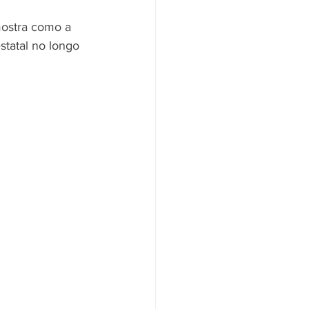
mostra como a 
tatal no longo 
Santander
Saúde