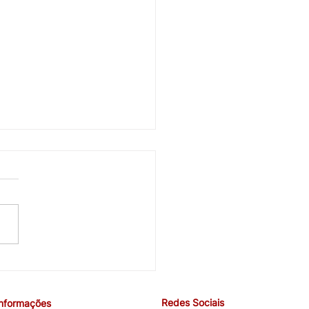
cobra avanços em saúde
ndições de trabalho na
ira negociação específica
Redes Sociais
Informações
o Santander