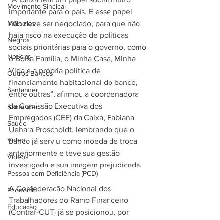
Movimento Sindical
importante para o país. E esse papel 
Mulheres
não deve ser negociado, para que não 
haja risco na execução de políticas 
Negros
sociais prioritárias para o governo, como 
Notícias
o Bolsa Família, o Minha Casa, Minha 
Vida e a própria política de 
Outros Bancos
financiamento habitacional do banco, 
Santander
entre outras”, afirmou a coordenadora 
da Comissão Executiva dos 
Santander
Empregados (CEE) da Caixa, Fabiana 
Saúde
Uehara Proscholdt, lembrando que o 
Vídeo
banco já serviu como moeda de troca 
anteriormente e teve sua gestão 
Vídeos
investigada e sua imagem prejudicada.
Pessoa com Deficiência (PCD)
A Confederação Nacional dos 
Economia
Trabalhadores do Ramo Financeiro 
Educação
(Contraf-CUT) já se posicionou, por 