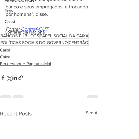
FETEC-CUT/CN
banco e seus empregados, e trocando 
Previ
por homens”, disse.
Cassi
Fonte: 
Contraf-CUT
Conferência Nacional
BANCOS PÚBLICOS
PAPEL SOCIAL DA CAIXA
POLÍTICAS SOCIAIS DO GOVERNO
CENTRÃO
Caixa
Caixa
Em destaque Página inicial
See All
Recent Posts