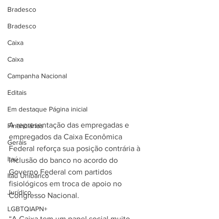
Bradesco
Bradesco
Caixa
Caixa
Campanha Nacional
Editais
Em destaque Página inicial
A representação das empregadas e 
Financiários
empregados da Caixa Econômica 
Gerais
Federal reforça sua posição contrária à 
Itaú
inclusão do banco no acordo do 
Governo Federal com partidos 
Itaú Unibanco
fisiológicos em troca de apoio no 
Jurídico
Congresso Nacional.
LGBTQIAPN+
“A Caixa tem um papel social muito 