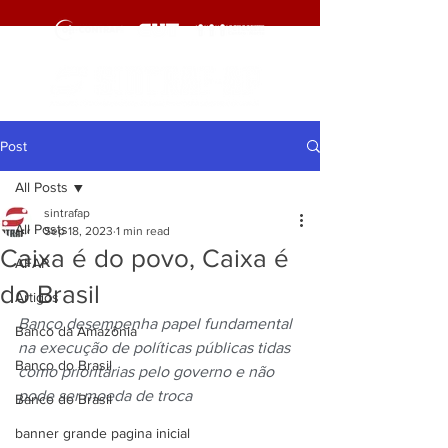
Post
All Posts
sintrafap
All Posts
Sep 18, 2023
1 min read
Caixa é do povo, Caixa é
AFAP
do Brasil
Artigos
Banco desempenha papel fundamental 
Banco da Amazônia
na execução de políticas públicas tidas 
Banco do Brasil
como prioritárias pelo governo e não 
pode ser moeda de troca
Banco do Brasil
banner grande pagina inicial