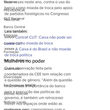
Racismo
duas vezes neste ano, contra o uso do 
banco como moeda de troca pelo apoio 
PREVIDÊNCIA
de partidos fisiológicos no Congresso 
CUT Nacional
Nacional.
Banco Central
Leia também:
Emprego
>>>>>
Contraf-CUT: Caixa não pode ser 
usada como moeda de troca
Contraf-CUT
>>>>>
A Caixa é do Brasil e não moeda 
Formação
de troca política
Bancos Públicos
Mulheres no poder
Outra observação feita pela 
Juventude
coordenadora da CEE tem relação com 
Diversidade
a questão de gênero. “Além da questão 
Em Destaque MAIOR
relacionada à importância do banco 
para a execução das políticas do 
Últimas Notícias
governo, é também um retrocesso 
Notícias Locais
mexer nos espaços onde estão as 
mulheres, com compromisso com o 