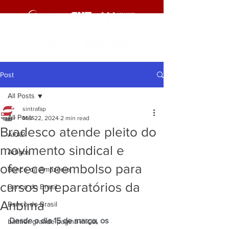
Post
All Posts
sintrafap
All Posts
Mar 22, 2024
2 min read
Bradesco atende pleito do
AFAP
movimento sindical e
Artigos
oferece reembolso para
Banco da Amazônia
cursos preparatórios da
Banco do Brasil
Anbima
Banco do Brasil
Desde o dia 15 de março, os 
banner grande pagina inicial