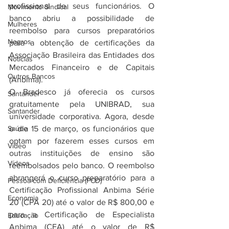
profissional de seus funcionários. O 
Movimento Sindical
banco abriu a possibilidade de 
Mulheres
reembolso para cursos preparatórios 
Negros
para a obtenção de certificações da 
Associação Brasileira das Entidades dos 
Notícias
Mercados Financeiro e de Capitais 
Outros Bancos
(Anbima).
O Bradesco já oferecia os cursos 
Santander
gratuitamente pela UNIBRAD, sua 
Santander
universidade corporativa. Agora, desde 
Saúde
o dia 15 de março, os funcionários que 
optam por fazerem esses cursos em 
Vídeo
outras instituições de ensino são 
Vídeos
reembolsados pelo banco. O reembolso 
abrangerá o curso preparatório para a 
Pessoa com Deficiência (PCD)
Certificação Profissional Anbima Série 
Economia
20 (CPA 20) até o valor de R$ 800,00 e 
para a Certificação de Especialista 
Educação
Anbima (CEA) até o valor de R$ 