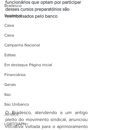
funcionários que optam por participar 
Bradesco
desses cursos preparatórios são 
Bradesco
reembolsados pelo banco
Caixa
Caixa
Campanha Nacional
Editais
Em destaque Página inicial
Financiários
Gerais
Itaú
Itaú Unibanco
O Bradesco, atendendo a um antigo 
Jurídico
pleito do movimento sindical, anunciou 
LGBTQIAPN+
iniciativa voltada para o aprimoramento 