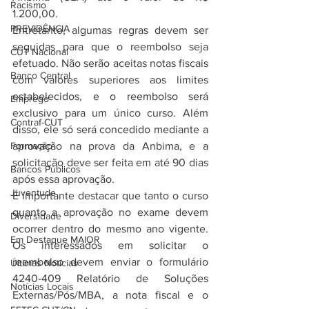
Racismo
1.200,00.
PREVIDÊNCIA
Entretanto, algumas regras devem ser 
seguidas para que o reembolso seja 
CUT Nacional
efetuado. Não serão aceitas notas fiscais 
Banco Central
com valores superiores aos limites 
estabelecidos, e o reembolso será 
Emprego
exclusivo para um único curso. Além 
Contraf-CUT
disso, ele só será concedido mediante a 
Formação
aprovação na prova da Anbima, e a 
solicitação deve ser feita em até 90 dias 
Bancos Públicos
após essa aprovação.
Juventude
É importante destacar que tanto o curso 
quanto a aprovação no exame devem 
Diversidade
ocorrer dentro do mesmo ano vigente. 
Em Destaque MAIOR
Os interessados em solicitar o 
reembolso devem enviar o formulário 
Últimas Notícias
4240-409 Relatório de Soluções 
Notícias Locais
Externas/Pós/MBA, a nota fiscal e o 