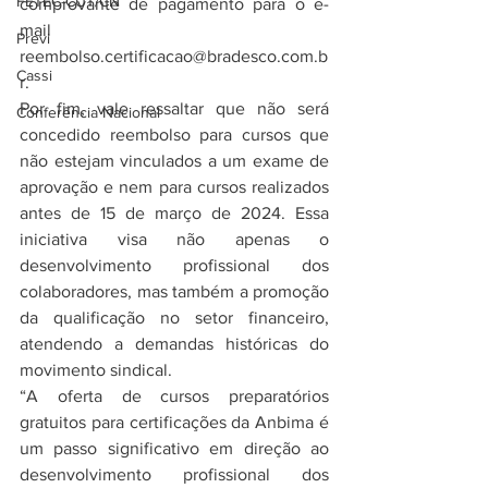
FETEC-CUT/CN
comprovante de pagamento para o e-
mail 
Previ
reembolso.certificacao@bradesco.com.b
Cassi
r
.
Por fim, vale ressaltar que não será 
Conferência Nacional
concedido reembolso para cursos que 
não estejam vinculados a um exame de 
aprovação e nem para cursos realizados 
antes de 15 de março de 2024. Essa 
iniciativa visa não apenas o 
desenvolvimento profissional dos 
colaboradores, mas também a promoção 
da qualificação no setor financeiro, 
atendendo a demandas históricas do 
movimento sindical.
“A oferta de cursos preparatórios 
gratuitos para certificações da Anbima é 
um passo significativo em direção ao 
desenvolvimento profissional dos 