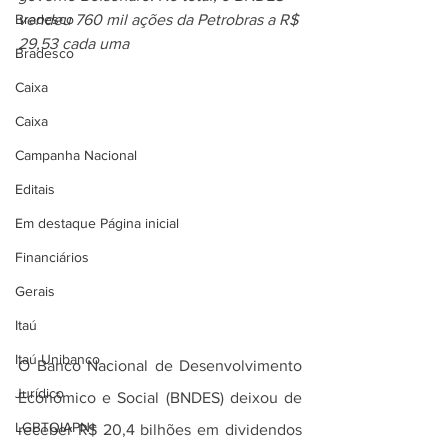
Bradesco
vendeu 760 mil ações da Petrobras a R$ 
29,53 cada uma
Bradesco
Caixa
Caixa
Campanha Nacional
Editais
Em destaque Página inicial
Financiários
Gerais
Itaú
Itaú Unibanco
O Banco Nacional de Desenvolvimento 
Jurídico
Econômico e Social (BNDES) deixou de 
LGBTQIAPN+
receber R$ 20,4 bilhões em dividendos 