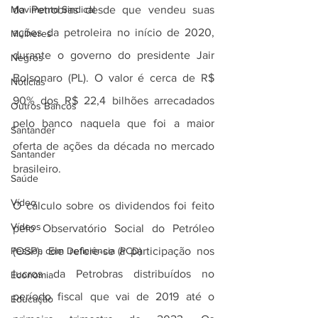
Movimento Sindical
da Petrobras desde que vendeu suas 
ações da petroleira no início de 2020, 
Mulheres
durante o governo do presidente Jair 
Negros
Bolsonaro (PL). O valor é cerca de R$ 
Notícias
90% dos R$ 22,4 bilhões arrecadados 
Outros Bancos
pelo banco naquela que foi a maior 
Santander
oferta de ações da década no mercado 
Santander
brasileiro.
Saúde
Vídeo
O cálculo sobre os dividendos foi feito 
Vídeos
pelo Observatório Social do Petróleo 
Pessoa com Deficiência (PCD)
(OSP). Ele refere-se à participação nos 
lucros da Petrobras distribuídos no 
Economia
período fiscal que vai de 2019 até o 
Educação