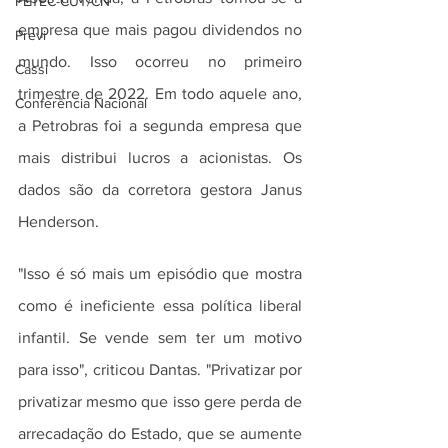
FETEC-CUT/CN
empresa que mais pagou dividendos no 
Previ
mundo. Isso ocorreu no primeiro 
Cassi
trimestre de 2022. Em todo aquele ano, 
Conferência Nacional
a Petrobras foi a segunda empresa que 
mais distribui lucros a acionistas. Os 
dados são da corretora gestora Janus 
Henderson.
"Isso é só mais um episódio que mostra 
como é ineficiente essa política liberal 
infantil. Se vende sem ter um motivo 
para isso", criticou Dantas. "Privatizar por 
privatizar mesmo que isso gere perda de 
arrecadação do Estado, que se aumente 