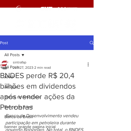
Post
All Posts
sintrafap
All Posts
Jun 27, 2023
2 min read
BNDES perde R$ 20,4
AFAP
bilhões em dividendos
Artigos
após vender ações da
Banco da Amazônia
Petrobras
Banco do Brasil
Banco de Desenvolvimento vendeu 
Banco do Brasil
participação em petroleira durante 
banner grande pagina inicial
governo Bolsonaro. No total, o BNDES 