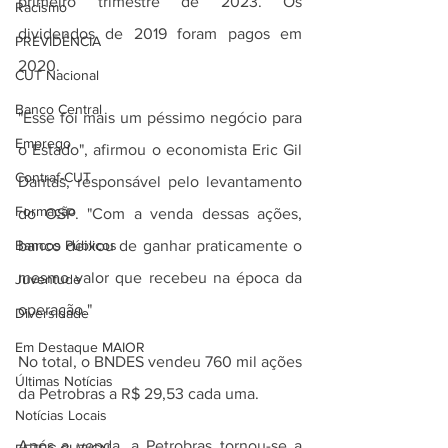
primeiro trimestre de 2023. Os 
Racismo
dividendos de 2019 foram pagos em 
PREVIDÊNCIA
2020.
CUT Nacional
Banco Central
"Esse foi mais um péssimo negócio para 
Emprego
o Estado", afirmou o economista Eric Gil 
Contraf-CUT
Dantas, responsável pelo levantamento 
Formação
do OSP. "Com a venda dessas ações, 
Bancos Públicos
banco deixou de ganhar praticamente o 
mesmo valor que recebeu na época da 
Juventude
operação."
Diversidade
Em Destaque MAIOR
No total, o BNDES vendeu 760 mil ações 
Últimas Notícias
da Petrobras a R$ 29,53 cada uma.
Notícias Locais
Após a venda, a Petrobras tornou-se a 