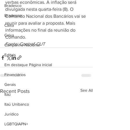
verbas econômicas. A inflação será 
Bradesco
divulgada nesta quarta-feira (8). O 
Bradesco
Comando Nacional dos Bancários vai se 
reunir para avaliar a proposta. Mais 
Caixa
informações no final da reunião do 
Caixa
Comando.
Fonte: Contraf-CUT
Campanha Nacional
Editais
Em destaque Página inicial
Financiários
Gerais
See All
Recent Posts
Itaú
Itaú Unibanco
Jurídico
LGBTQIAPN+