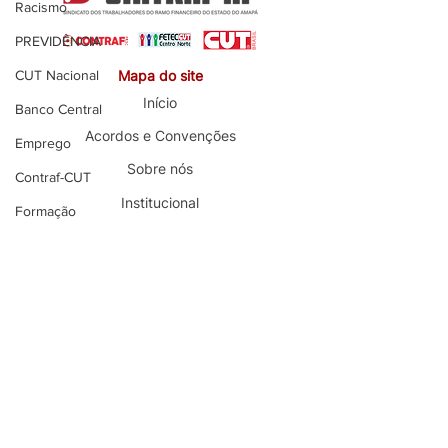
do Brasil
Racismo
PREVIDÊNCIA
CUT Nacional
Mapa do site
Início
Banco Central
Acordos e Convenções
Emprego
Sobre nós
Contraf-CUT
Institucional
Formação
Seja Sócio
Bancos Públicos
Convênios
Juventude
Fale Conosco
Diversidade
Notícias
Em Destaque MAIOR
Editais
Últimas Notícias
Caixa
Notícias Locais
Itaú