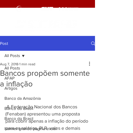
Post
All Posts
Aug 7, 2018
1 min read
All Posts
Bancos propõem somente
AFAP
a inflação
Artigos
Banco da Amazônia
 A Federação Nacional dos Bancos 
Banco do Brasil
(Fenaban) apresentou uma proposta 
Banco do Brasil
para cobrir apenas a inflação do período 
para os salários, PLR, vales e demais 
banner grande pagina inicial