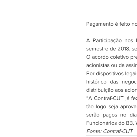
Pagamento é feito no
A Participação nos 
semestre de 2018, se
O acordo coletivo pr
acionistas ou da assi
Por dispositivos lega
histórico das nego
distribuição aos acion
“A Contraf-CUT já fez
tão logo seja aprov
serão pagos no di
Funcionários do BB,
Fonte: Contraf-CUT