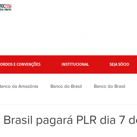
CORDOS E CONVENÇÕES
INSTITUCIONAL
SEJA SÓCIO
Banco da Amazônia
Banco do Brasil
Banco do Brasil
Bradesco
Bradesco
Caixa
Caixa
Campanha Na
Brasil pagará PLR dia 7 d
inanciários
Gerais
Itaú
Itaú Unibanco
Jurídico