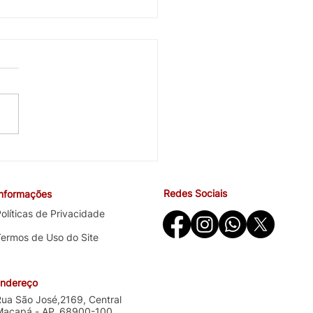
cobra avanços em saúde
ndições de trabalho na
ira negociação específica
Redes Sociais
Informações
o Santander
olíticas de Privacidade
Termos de Uso do Site
ndereço
Rua São José,2169, Central
Macapá - AP, 68900-100