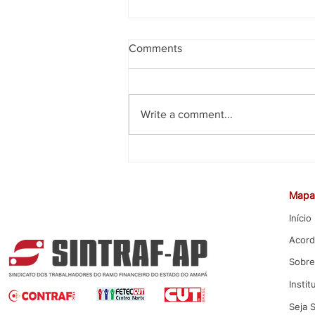
Comments
Write a comment...
CEE rejeita proposta da Caixa
para Promoção por Mérito
Mapa 
Início
Acord
Sobre
Instit
Seja 