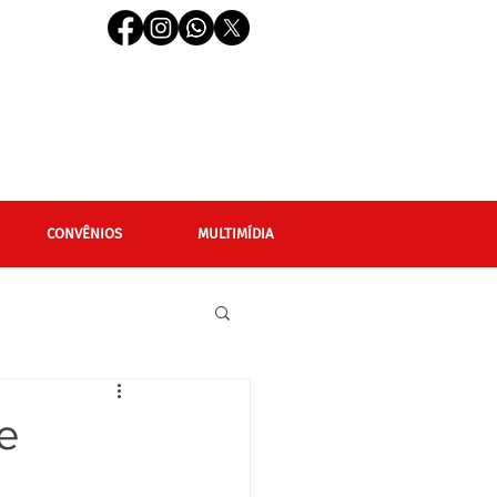
CONVÊNIOS
MULTIMÍDIA
cional
Editais
e
LGBTQIAPN+