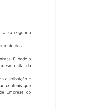
nte ao segundo 
gamento dos 
istas. E, dado o 
 mesmo dia da 
a distribuição e 
ercentuais que 
de Empresa do 