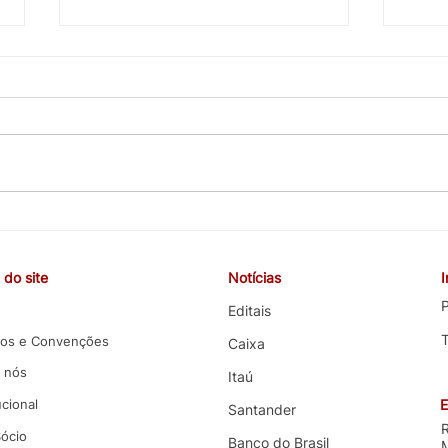
CEBB cobra valorização da
COE 
carreira, melhorias nas
e co
funções e melhores condições
terce
do site
Notícias
de trabalho em negociação
com 
com o Banco do Brasil
P
Editais
os e Convenções
Caixa
 nós
Itaú
ucional
E
Santander
Sócio
Banco do Brasil