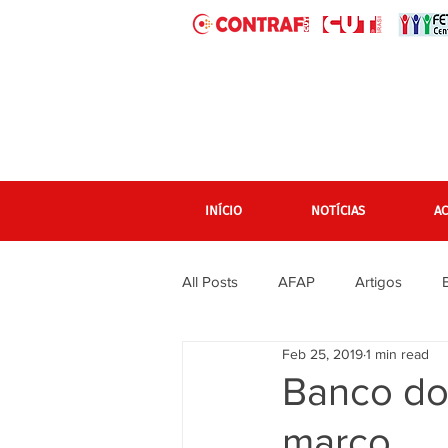
INÍCIO
NOTÍCIAS
A
All Posts
AFAP
Artigos
Feb 25, 2019
1 min read
banner grande pagina inicial
Banco do 
março
Em destaque Página inicial
F