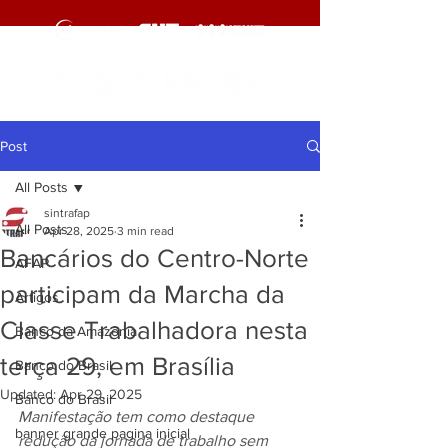
Post
All Posts
sintrafap
All Posts
Apr 28, 2025
3 min read
Bancários do Centro-Norte
AFAP
participam da Marcha da
Artigos
Classe Trabalhadora nesta
Banco da Amazônia
terça 29, em Brasília
Banco do Brasil
Updated:
Apr 29, 2025
Banco do Brasil
Manifestação tem como destaque 
banner grande pagina inicial
redução da jornada de trabalho sem 