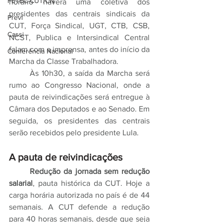
FETEC-CUT/CN
horário haverá uma coletiva dos 
presidentes das centrais sindicais da 
Previ
CUT, Força Sindical, UGT, CTB, CSB, 
Cassi
NCST, Publica e Intersindical Central 
falam com a imprensa, antes do início da 
Conferência Nacional
Marcha da Classe Trabalhadora.
	Às 10h30, a saída da Marcha será 
rumo ao Congresso Nacional, onde a 
pauta de reivindicações será entregue à 
Câmara dos Deputados e ao Senado. Em 
seguida, os presidentes das centrais 
serão recebidos pelo presidente Lula.
A pauta de reivindicações
	Redução da jornada sem redução 
salarial
, pauta histórica da CUT. Hoje a 
carga horária autorizada no país é de 44 
semanais. A CUT defende a redução 
para 40 horas semanais, desde que seja 