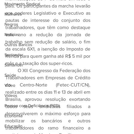
Movimento Sindical
país. Os participantes da marcha levarão 
aos poderes Legislativo e Executivo as 
Mulheres
pautas de interesse do conjunto dos 
Negros
trabalhadores, que têm como destaque 
este ano a redução da jornada de 
Notícias
trabalho sem redução de salário, o fim 
Outros Bancos
da escala 6X1, a isenção do Imposto de 
Santander
Renda para quem ganha até R$ 5 mil por 
mês e a taxação dos super-ricos.
Santander
	O XII Congresso da Federação dos 
Saúde
Trabalhadores em Empresas de Crédito 
do Centro-Norte (Fetec-CUT/CN), 
Vídeo
realizado entre os dias 11 e 13 de abril em 
Vídeos
Brasília, aprovou resolução exortando 
Pessoa com Deficiência (PCD)
todos seus sindicatos filiados a 
desenvolverem o máximo esforço para 
Economia
mobilizar os bancários e outros 
Educação
trabalhadores do ramo financeiro a 