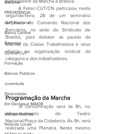
participarem da Marcha a Brasília.
Racismo
	A Fetec-CUT/CN participou nesta 
PREVIDÊNCIA
segunda-feira, 28 de um seminário 
ampliado do Comando Nacional dos 
CUT Nacional
Bancários, na sede do Sindicato de 
Banco Central
Brasília, para debater as pautas da 
Emprego
Marcha da Classe Trabalhadora e seus 
efeitos na organização sindical da 
Contraf-CUT
categoria e dos trabalhadores. 
Formação
Bancos Públicos
Juventude
Diversidade
Programação da Marcha
Em Destaque MAIOR
	A concentração será às 8h, no 
estacionamento do Teatro 
Últimas Notícias
Nacional/Praça da Cidadania. Às 9h, será 
Notícias Locais
realizada uma Plenária. Neste mesmo 