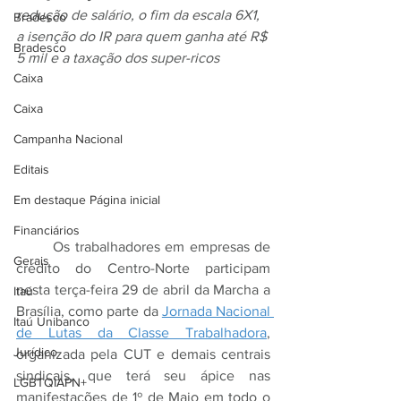
redução de salário, o fim da escala 6X1, 
Bradesco
a isenção do IR para quem ganha até R$ 
Bradesco
5 mil e a taxação dos super-ricos
Caixa
Caixa
Campanha Nacional
Editais
Em destaque Página inicial
Financiários
	Os trabalhadores em empresas de 
Gerais
crédito do Centro-Norte participam 
nesta terça-feira 29 de abril da Marcha a 
Itaú
Brasília, como parte da 
Jornada Nacional 
Itaú Unibanco
de Lutas da Classe Trabalhadora
, 
Jurídico
organizada pela CUT e demais centrais 
sindicais, que terá seu ápice nas 
LGBTQIAPN+
manifestações de 1º de Maio em todo o 