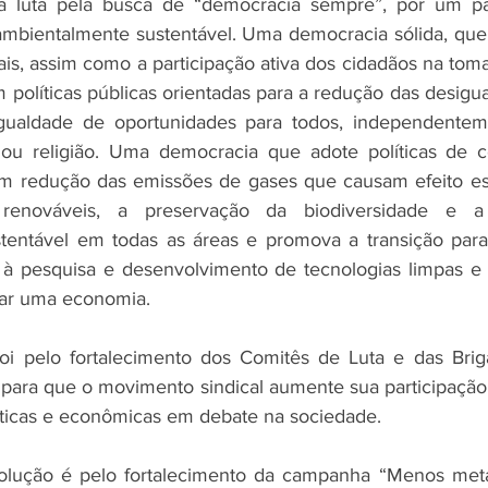
a a luta pela busca de “democracia sempre”, por um paí
ambientalmente sustentável. Uma democracia sólida, que g
ais, assim como a participação ativa dos cidadãos na tom
olíticas públicas orientadas para a redução das desigual
gualdade de oportunidades para todos, independentem
o ou religião. Uma democracia que adote políticas de c
com redução das emissões de gases que causam efeito es
renováveis, a preservação da biodiversidade e 
tentável em todas as áreas e promova a transição par
 à pesquisa e desenvolvimento de tecnologias limpas e 
iar uma economia.
oi pelo fortalecimento dos Comitês de Luta e das Briga
 para que o movimento sindical aumente sua participação e
líticas e econômicas em debate na sociedade.
solução é pelo fortalecimento da campanha “Menos metas