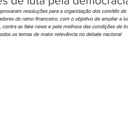
s de luta pela democraci
ovaram resoluções para a organização dos comitês de lu
hadores do ramo financeiro, com o objetivo de ampliar a lut
Negros
Notícias
Outros Bancos
Santander
a, contra as fake news e pela melhora das condições de tr
todos os temas de maior relevância no debate nacional
om Deficiência (PCD)