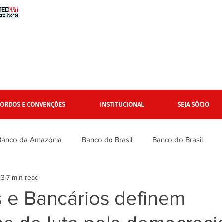
CORDOS E CONVENÇÕES
INSTITUCIONAL
SEJA SÓCIO
Banco da Amazônia
Banco do Brasil
Banco do Brasil
23
7 min read
Bradesco
Bradesco
Caixa
Caixa
Campanha Na
s e Bancários definem
inanciários
Gerais
Itaú
Itaú Unibanco
Jurídico