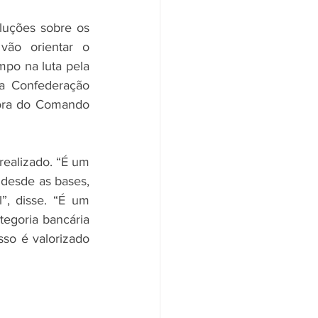
luções sobre os 
vão orientar o 
po na luta pela 
a Confederação 
ora do Comando 
ealizado. “É um 
desde as bases, 
”, disse. “É um 
egoria bancária 
so é valorizado 