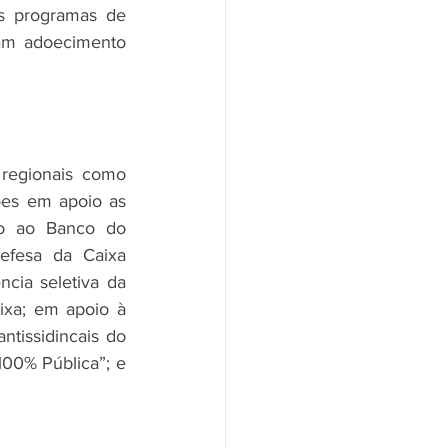
s programas de 
am adoecimento 
regionais como 
es em apoio as 
io ao Banco do 
fesa da Caixa 
ia seletiva da 
ixa; em apoio à 
tissidincais do 
0% Pública”; e 