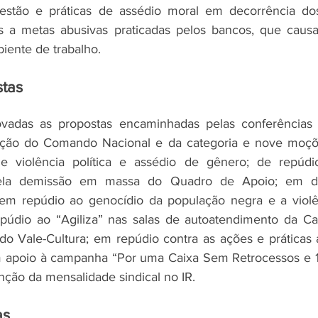
gestão e práticas de assédio moral em decorrência do
os a metas abusivas praticadas pelos bancos, que caus
iente de trabalho.
tas
adas as propostas encaminhadas pelas conferências 
ação do Comando Nacional e da categoria e nove moçõ
de violência política e assédio de gênero; de repúd
ela demissão em massa do Quadro de Apoio; em de
em repúdio ao genocídio da população negra e a violênc
repúdio ao “Agiliza” nas salas de autoatendimento da Ca
do Vale-Cultura; em repúdio contra as ações e práticas an
 apoio à campanha “Por uma Caixa Sem Retrocessos e 10
nção da mensalidade sindical no IR.
as