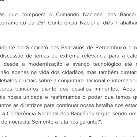
ticas que compõem o Comando Nacional dos Bancár
cerramento da 25ª Conferência Nacional d@s Trabalh
idente do Sindicato dos Bancários de Pernambuco e re
 discussão de temas de extrema relevância para a categ
s desde a modernização e avanço tecnológico até o
ial, não apenas na vida dos cidadãos, mas também diret
bates cruciais sobre a conjuntura nacional e internaciona
dores bancários diante dos desafios iminentes. Após 
ais nossa unidade e reafirmamos o poder que temos q
untos as diretrizes para continuar nossa batalha nos esta
ue a Conferência Nacional dos Bancários segue sendo um
a democracia. Somente a luta nos garante!”.