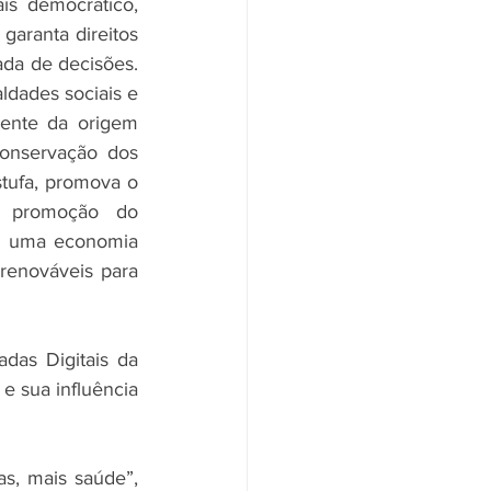
s democrático, 
aranta direitos 
ada de decisões. 
dades sociais e 
ente da origem 
onservação dos 
tufa, promova o 
a promoção do 
a uma economia 
renováveis para 
das Digitais da 
 sua influência 
, mais saúde”, 