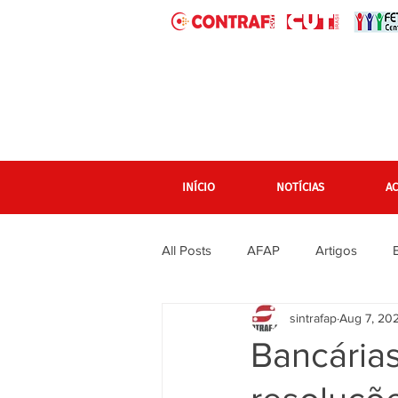
INÍCIO
NOTÍCIAS
A
All Posts
AFAP
Artigos
sintrafap
Aug 7, 20
banner grande pagina inicial
Bancária
Em destaque Página inicial
F