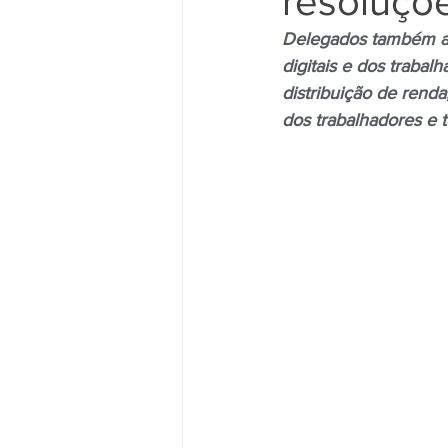
resoluçõe
Delegados também apr
digitais e dos trabal
Movimento Sindical
Mulheres
distribuição de rend
dos trabalhadores e 
Vídeo
Vídeos
Pessoa c