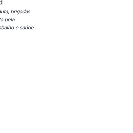
a
ta, brigadas 
a pela 
Santander
Saúde
abalho e saúde 