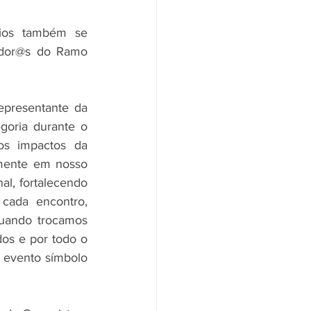
ios também se 
ador@s do Ramo 
presentante da 
oria durante o 
s impactos da 
amente em nosso 
l, fortalecendo 
cada encontro, 
uando trocamos 
dos e por todo o 
 evento símbolo 