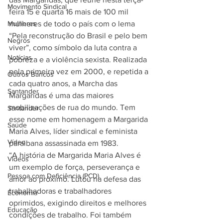
Movimento Sindical
feira 15 e quarta 16 mais de 100 mil 
Mulheres
mulheres de todo o país com o lema 
“Pela reconstrução do Brasil e pelo bem 
Negros
viver”, como símbolo da luta contra a 
Notícias
pobreza e a violência sexista. Realizada 
pela primeira vez em 2000, e repetida a 
Outros Bancos
cada quatro anos, a Marcha das 
Santander
Margaridas é uma das maiores 
mobilizações de rua do mundo. Tem 
Santander
esse nome em homenagem a Margarida 
Saúde
Maria Alves, líder sindical e feminista 
Vídeo
paraibana assassinada em 1983.
“A história de Margarida Maria Alves é 
Vídeos
um exemplo de força, perseverança e 
Pessoa com Deficiência (PCD)
amor ao próximo. Lutou na defesa das 
trabalhadoras e trabalhadores 
Economia
oprimidos, exigindo direitos e melhores 
Educação
condições de trabalho. Foi também 