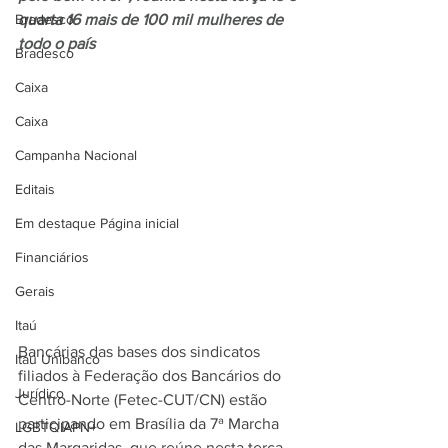
Bradesco
quarta 16 mais de 100 mil mulheres de 
todo o país
Bradesco
Caixa
Caixa
Campanha Nacional
Editais
Em destaque Página inicial
Financiários
Gerais
Itaú
Bancárias das bases dos sindicatos 
Itaú Unibanco
filiados à Federação dos Bancários do 
Jurídico
Centro-Norte (Fetec-CUT/CN) estão 
participando em Brasília da 7ª Marcha 
LGBTQIAPN+
das Margaridas, que reúne nesta terça-