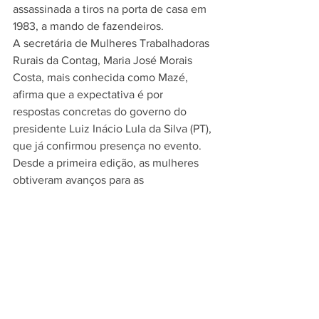
assassinada a tiros na porta de casa em 
1983, a mando de fazendeiros.
A secretária de Mulheres Trabalhadoras 
Rurais da Contag, Maria José Morais 
Costa, mais conhecida como Mazé, 
afirma que a expectativa é por 
respostas concretas do governo do 
presidente Luiz Inácio Lula da Silva (PT), 
que já confirmou presença no evento.
Desde a primeira edição, as mulheres 
obtiveram avanços para as 
trabalhadoras rurais como titulação 
conjunta de terras, programas de 
documentação, acesso ao crédito, à 
educação no campo e à aposentadoria 
aos 55 anos, dentre outras vitórias.
https://youtu.be/A1KFF1BcY_0