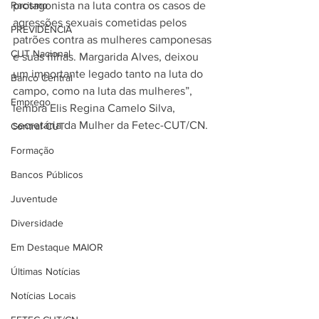
Racismo
protagonista na luta contra os casos de 
agressões sexuais cometidas pelos 
PREVIDÊNCIA
patrões contra as mulheres camponesas 
CUT Nacional
e suas filhas. Margarida Alves, deixou 
um importante legado tanto na luta do 
Banco Central
campo, como na luta das mulheres”, 
Emprego
lembra Elis Regina Camelo Silva, 
secretária da Mulher da Fetec-CUT/CN.
Contraf-CUT
Formação
Bancos Públicos
Juventude
Diversidade
Em Destaque MAIOR
Últimas Notícias
Notícias Locais