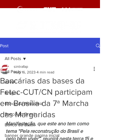
Post
All Posts
sintrafap
All Posts
Aug 16, 2023
4 min read
Bancárias das bases da
AFAP
Fetec-CUT/CN participam
Artigos
em Brasília da 7ª Marcha
Banco da Amazônia
das Margaridas
Banco do Brasil
Manifestação, que este ano tem como 
Banco do Brasil
tema “Pela reconstrução do Brasil e 
banner grande pagina inicial
pelo bem viver”, reunirá nesta terça 15 e 