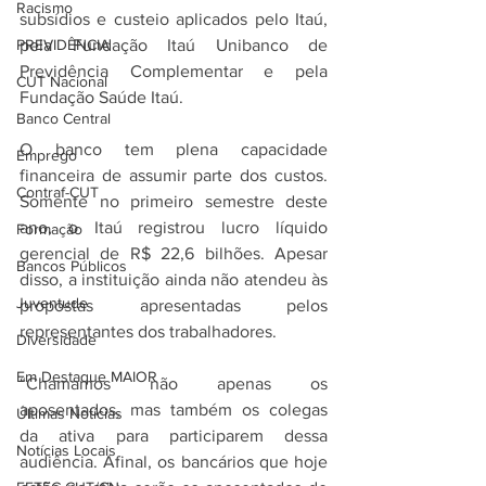
Racismo
subsídios e custeio aplicados pelo Itaú, 
pela Fundação Itaú Unibanco de 
PREVIDÊNCIA
Previdência Complementar e pela 
CUT Nacional
Fundação Saúde Itaú.
Banco Central
O banco tem plena capacidade 
Emprego
financeira de assumir parte dos custos. 
Contraf-CUT
Somente no primeiro semestre deste 
ano, o Itaú registrou lucro líquido 
Formação
gerencial de R$ 22,6 bilhões. Apesar 
Bancos Públicos
disso, a instituição ainda não atendeu às 
Juventude
propostas apresentadas pelos 
representantes dos trabalhadores.
Diversidade
Em Destaque MAIOR
“Chamamos não apenas os 
aposentados, mas também os colegas 
Últimas Notícias
da ativa para participarem dessa 
Notícias Locais
audiência. Afinal, os bancários que hoje 