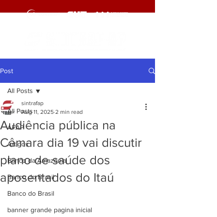
Post
All Posts
sintrafap
All Posts
Aug 11, 2025
2 min read
Audiência pública na
AFAP
Câmara dia 19 vai discutir
Artigos
plano de saúde dos
Banco da Amazônia
aposentados do Itaú
Banco do Brasil
Banco do Brasil
banner grande pagina inicial