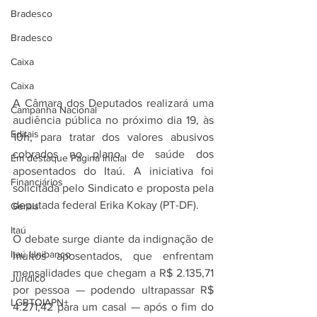
Bradesco
Bradesco
Caixa
Caixa
A Câmara dos Deputados realizará uma 
Campanha Nacional
audiência pública no próximo dia 19, às 
Editais
10h, para tratar dos valores abusivos 
cobrados no plano de saúde dos 
Em destaque Página inicial
aposentados do Itaú. A iniciativa foi 
Financiários
solicitada pelo Sindicato e proposta pela 
deputada federal Erika Kokay (PT-DF).
Gerais
Itaú
O debate surge diante da indignação de 
Itaú Unibanco
muitos aposentados, que enfrentam 
mensalidades que chegam a R$ 2.135,71 
Jurídico
por pessoa — podendo ultrapassar R$ 
LGBTQIAPN+
4.271,42 para um casal — após o fim do 