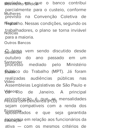
período em que o banco contribui 
Movimento Sindical
parcialmente para o custeio, conforme 
Mulheres
previsto na Convenção Coletiva de 
Trabalho. Nessas condições, segundo os 
Negros
trabalhadores, o plano se torna inviável 
Notícias
para a maioria.
Outros Bancos
O tema vem sendo discutido desde 
Santander
outubro do ano passado em um 
Santander
processo mediado pelo Ministério 
Público do Trabalho (MPT). Já foram 
Saúde
realizadas audiências públicas nas 
Vídeo
Assembleias Legislativas de São Paulo e 
Vídeos
do Rio de Janeiro. A principal 
reivindicação é que as mensalidades 
Pessoa com Deficiência (PCD)
sejam compatíveis com a renda dos 
Economia
aposentados e que seja garantida 
isonomia em relação aos funcionários da 
Educação
ativa — com os mesmos critérios de 