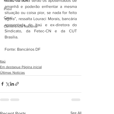
estão na ativa serão os aposentados de 
FETEC-CUT/CN
amanhã e poderão enfrentar a mesma 
Previ
situação ou coisa pior, se nada for feito 
Cassi
agora”, ressalta Louraci Morais, bancária 
aposentada do Itaú e ex-diretora do 
Conferência Nacional
Sindicato, da Fetec-CN e da CUT 
Brasília.
Fonte: Bancários DF
Itaú
Em destaque Página inicial
Últimas Notícias
See All
Recent Posts