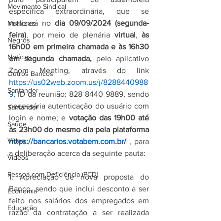
Movimento Sindical
específica extraordinária, que se 
realizará no 
dia 09/09/2024 (segunda-
Mulheres
feira)
, por meio de plenária 
virtual
, 
às 
Negros
16h00 em primeira chamada e às 16h30 
Notícias
em segunda chamada, 
pelo aplicativo 
Zoom Meeting, através do link 
Outros Bancos
https://us02web.zoom.us/j/8288440988
Santander
9
, ID da reunião: 828 8440 9889, sendo 
necessária autenticação do usuário com 
Santander
login e nome; e 
votação das 19h00 até 
Saúde
às 23h00 do mesmo dia pela plataforma 
Vídeo
https://bancarios.votabem.com.br/
, para 
a deliberação acerca da seguinte pauta:
Vídeos
Pessoa com Deficiência (PCD)
1. Apreciação de nova proposta do 
Banco, sendo que inclui desconto a ser 
Economia
feito nos salários dos empregados em 
Educação
razão da contratação a ser realizada 