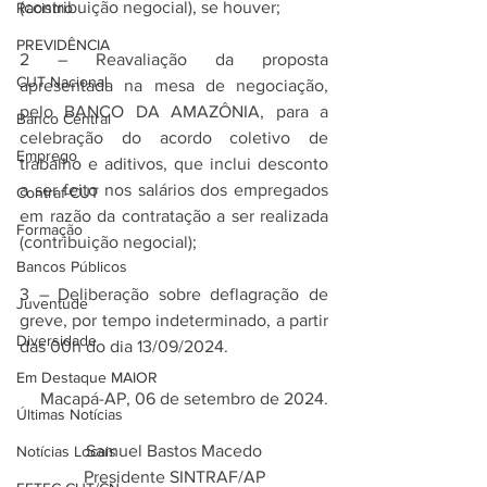
(contribuição negocial), se houver;
Racismo
PREVIDÊNCIA
2 – Reavaliação da proposta 
CUT Nacional
apresentada na mesa de negociação, 
pelo BANCO DA AMAZÔNIA, para a 
Banco Central
celebração do acordo coletivo de 
Emprego
trabalho e aditivos, que inclui desconto 
a ser feito nos salários dos empregados 
Contraf-CUT
em razão da contratação a ser realizada 
Formação
(contribuição negocial);
Bancos Públicos
3 – Deliberação sobre deflagração de 
Juventude
greve, por tempo indeterminado, a partir 
Diversidade
das 00h do dia 13/09/2024.
Em Destaque MAIOR
Macapá-AP, 06 de setembro de 2024.
Últimas Notícias
Samuel Bastos Macedo
Notícias Locais
Presidente SINTRAF/AP