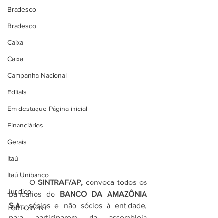
Bradesco
Bradesco
Caixa
Caixa
Campanha Nacional
Editais
Em destaque Página inicial
Financiários
Gerais
Itaú
Itaú Unibanco
	O 
SINTRAF/AP, 
convoca todos os 
Jurídico
bancários do 
BANCO DA AMAZÔNIA 
S.A
., sócios e não sócios à entidade, 
LGBTQIAPN+
para participarem da assembleia 