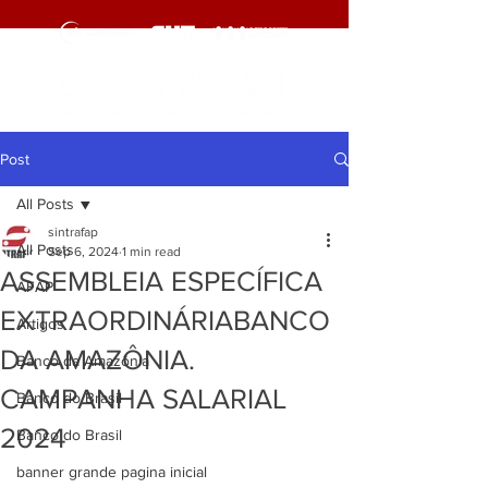
Post
All Posts
sintrafap
All Posts
Sep 6, 2024
1 min read
ASSEMBLEIA ESPECÍFICA
AFAP
EXTRAORDINÁRIABANCO
Artigos
DA AMAZÔNIA.
Banco da Amazônia
CAMPANHA SALARIAL
Banco do Brasil
2024
Banco do Brasil
banner grande pagina inicial