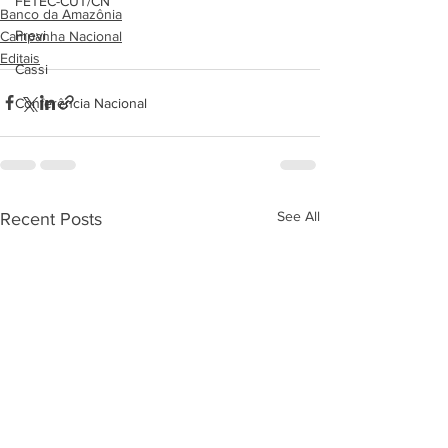
FETEC-CUT/CN
Banco da Amazônia
Previ
Campanha Nacional
Editais
Cassi
Conferência Nacional
See All
Recent Posts