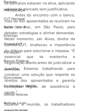
Racismo
os bancários estavam na ativa, aplicando 
valores de mercado sem justificativa.
PREVIDÊNCIA
	Antes do encontro com o banco, 
CUT Nacional
mais de 100 aposentados se reuniram na 
sede do Itaú, em São Paulo, para 
Banco Central
debater estratégias e alinhar demandas. 
Emprego
Neste momento, Jair Alves, diretor da 
Contraf-CUT
Contraf-CUT, enalteceu a importância 
do diálogo para solucionar o impasse. “É 
Formação
essencial que se mantenha a 
Bancos Públicos
negociação aberta antes de judicializar a 
questão. Estamos trabalhando para 
Juventude
construir uma solução que respeite os 
Diversidade
direitos dos aposentados e garanta 
Em Destaque MAIOR
condições dignas de assistência à 
saúde.”
Últimas Notícias
Notícias Locais
Durante a reunião, os trabalhadores 
reivindicaram: