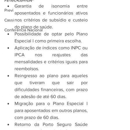
FETEC-CUT/CN
Garantia de isonomia entre 
Previ
aposentados e funcionários ativos 
nos critérios de subsídio e custeio 
Cassi
do plano de saúde.
Conferência Nacional
Possibilidade de optar pelo Plano 
Especial I como primeira escolha.
Aplicação de índices como INPC ou 
IPCA nos reajustes das 
mensalidades e critérios iguais para 
reembolsos.
Reingresso ao plano para aqueles 
que tiveram que sair por 
dificuldades financeiras, com prazo 
de adesão de até 60 dias.
Migração para o Plano Especial I 
para aposentados em outros planos, 
com prazo de 60 dias.
Retorno da Porto Seguro Saúde 