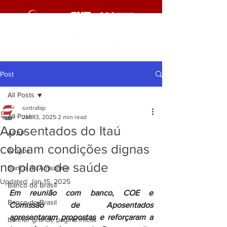
Post
All Posts
sintrafap
All Posts
Jan 13, 2025
2 min read
Aposentados do Itaú
AFAP
cobram condições dignas
Artigos
no plano de saúde
Banco da Amazônia
Updated:
Jan 15, 2025
Banco do Brasil
Em reunião com banco, COE e 
Banco do Brasil
Comissão de Aposentados 
apresentaram propostas e reforçaram a 
banner grande pagina inicial