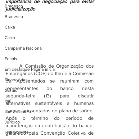
importância de negociação para evitar 
Bradesco
judicialização
Bradesco
Caixa
Caixa
Campanha Nacional
Editais
	A Comissão de Organização dos 
Em destaque Página inicial
Empregados (COE) do Itaú e a Comissão 
Financiários
de Aposentados se reuniram com 
representantes do banco nesta 
Gerais
segunda-feira (13) para discutir 
Itaú
alternativas sustentáveis e humanas 
para os aposentados no plano de saúde. 
Itaú Unibanco
Após o término do período de 
Jurídico
manutenção da contribuição do banco, 
LGBTQIAPN+
garantido pela Convenção Coletiva de 