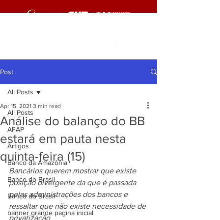
Post
All Posts
Apr 15, 2021
3 min read
All Posts
Análise do balanço do BB
AFAP
estará em pauta nesta
Artigos
quinta-feira (15)
Banco da Amazônia
Bancários querem mostrar que existe 
Banco do Brasil
posição divergente da que é passada 
pelas administrações dos bancos e 
Banco do Brasil
ressaltar que não existe necessidade de 
banner grande pagina inicial
privatização