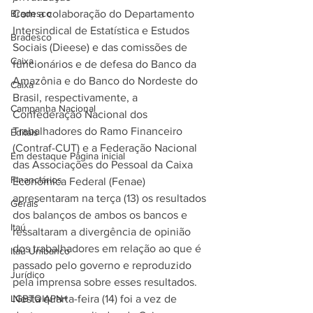
Bradesco
Com a colaboração do Departamento 
Intersindical de Estatística e Estudos 
Bradesco
Sociais (Dieese) e das comissões de 
Caixa
funcionários e de defesa do Banco da 
Amazônia e do Banco do Nordeste do 
Caixa
Brasil, respectivamente, a 
Campanha Nacional
Confederação Nacional dos 
Trabalhadores do Ramo Financeiro 
Editais
(Contraf-CUT) e a Federação Nacional 
Em destaque Página inicial
das Associações do Pessoal da Caixa 
Financiários
Econômica Federal (Fenae) 
apresentaram na terça (13) os resultados 
Gerais
dos balanços de ambos os bancos e 
Itaú
ressaltaram a divergência de opinião 
dos trabalhadores em relação ao que é 
Itaú Unibanco
passado pelo governo e reproduzido 
Jurídico
pela imprensa sobre esses resultados. 
LGBTQIAPN+
Nesta quarta-feira (14) foi a vez de 