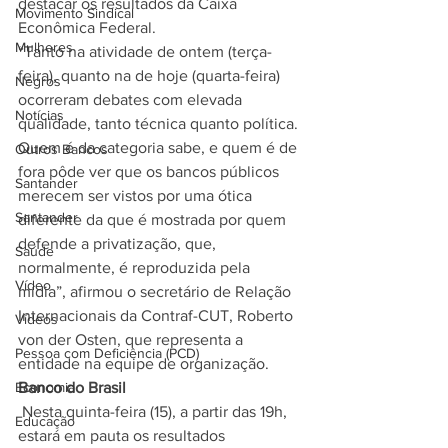
destacar os resultados da Caixa 
Movimento Sindical
Econômica Federal. 
Mulheres
“Tanto na atividade de ontem (terça-
feira), quanto na de hoje (quarta-feira) 
Negros
ocorreram debates com elevada 
Notícias
qualidade, tanto técnica quanto política. 
Quem é da categoria sabe, e quem é de 
Outros Bancos
fora pôde ver que os bancos públicos 
Santander
merecem ser vistos por uma ótica 
Santander
diferente da que é mostrada por quem 
defende a privatização, que, 
Saúde
normalmente, é reproduzida pela 
Vídeo
mídia”, afirmou o secretário de Relação 
Internacionais da Contraf-CUT, Roberto 
Vídeos
von der Osten, que representa a 
Pessoa com Deficiência (PCD)
entidade na equipe de organização. 
Economia
Banco do Brasil
 Nesta quinta-feira (15), a partir das 19h, 
Educação
estará em pauta os resultados 