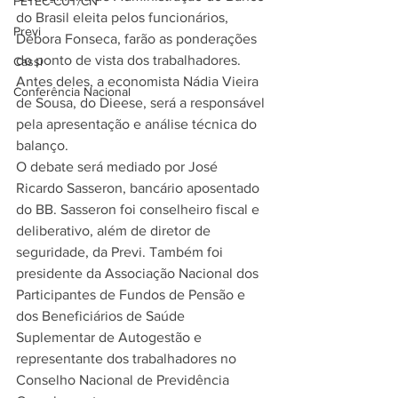
FETEC-CUT/CN
do Brasil eleita pelos funcionários, 
Previ
Débora Fonseca, farão as ponderações 
do ponto de vista dos trabalhadores. 
Cassi
Antes deles, a economista Nádia Vieira 
Conferência Nacional
de Sousa, do Dieese, será a responsável 
pela apresentação e análise técnica do 
balanço. 
O debate será mediado por José 
Ricardo Sasseron, bancário aposentado 
do BB. Sasseron foi conselheiro fiscal e 
deliberativo, além de diretor de 
seguridade, da Previ. Também foi 
presidente da Associação Nacional dos 
Participantes de Fundos de Pensão e 
dos Beneficiários de Saúde 
Suplementar de Autogestão e 
representante dos trabalhadores no 
Conselho Nacional de Previdência 