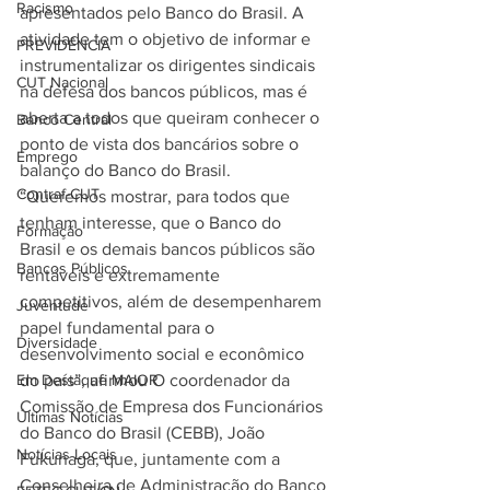
Racismo
apresentados pelo Banco do Brasil. A 
atividade tem o objetivo de informar e 
PREVIDÊNCIA
instrumentalizar os dirigentes sindicais 
CUT Nacional
na defesa dos bancos públicos, mas é 
aberta a todos que queiram conhecer o 
Banco Central
ponto de vista dos bancários sobre o 
Emprego
balanço do Banco do Brasil. 
Contraf-CUT
“Queremos mostrar, para todos que 
tenham interesse, que o Banco do 
Formação
Brasil e os demais bancos públicos são 
Bancos Públicos
rentáveis e extremamente 
competitivos, além de desempenharem 
Juventude
papel fundamental para o 
Diversidade
desenvolvimento social e econômico 
Em Destaque MAIOR
do país”, afirmou O coordenador da 
Comissão de Empresa dos Funcionários 
Últimas Notícias
do Banco do Brasil (CEBB), João 
Notícias Locais
Fukunaga, que, juntamente com a 
Conselheira de Administração do Banco 