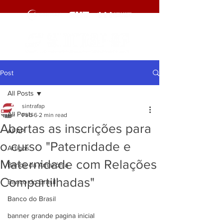
Post
All Posts
sintrafap
All Posts
Feb 6
2 min read
Abertas as inscrições para
AFAP
o curso "Paternidade e
Artigos
Maternidade com Relações
Banco da Amazônia
Compartilhadas"
Banco do Brasil
Banco do Brasil
banner grande pagina inicial