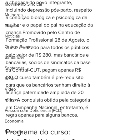
a chegada do novo integrante, 
Movimento Sindical
incluindo depressão pós-parto, respeito 
Mulheres
à condição biológica e psicológica da 
mulher e o papel do pai na educação da 
Negros
criança.Promovido pelo Centro de 
Notícias
Formação Profissional 28 de Agosto, o 
Outros Bancos
curso é voltado para todos os públicos 
pelo valor de R$ 280, mas bancários e 
Santander
bancárias, sócios de sindicatos da base 
Santander
da Contraf-CUT, pagam apenas R$ 
180.O curso também é pré-requisito 
Saúde
para que os bancários tenham direito à 
Vídeo
licença paternidade ampliada de 20 
Vídeos
dias. A conquista obtida pela categoria 
em Campanha Nacional, entretanto, é 
Pessoa com Deficiência (PCD)
regra apenas para alguns bancos.
Economia
Programa do curso:
Educação