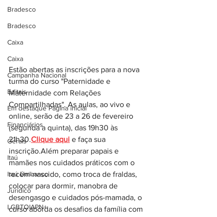
Bradesco
Bradesco
Caixa
Caixa
Estão abertas as inscrições para a nova 
Campanha Nacional
turma do curso "Paternidade e 
Editais
Maternidade com Relações 
Compartilhadas". As aulas, ao vivo e 
Em destaque Página inicial
online, serão de 23 a 26 de fevereiro 
Financiários
(segunda a quinta), das 19h30 às 
21h30.
Clique aqui
 e faça sua 
Gerais
inscrição.Além preparar papais e 
Itaú
mamães nos cuidados práticos com o 
Itaú Unibanco
recém-nascido, como troca de fraldas, 
colocar para dormir, manobra de 
Jurídico
desengasgo e cuidados pós-mamada, o 
LGBTQIAPN+
curso aborda os desafios da família com 