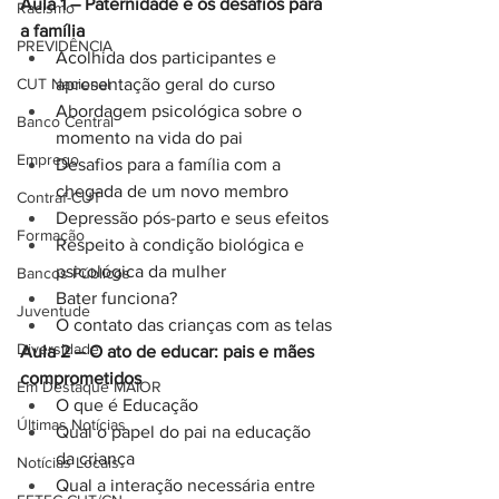
Aula 1 – Paternidade e os desafios para 
Racismo
a família
PREVIDÊNCIA
Acolhida dos participantes e 
CUT Nacional
apresentação geral do curso
Abordagem psicológica sobre o 
Banco Central
momento na vida do pai
Emprego
Desafios para a família com a 
chegada de um novo membro
Contraf-CUT
Depressão pós-parto e seus efeitos
Formação
Respeito à condição biológica e 
psicológica da mulher
Bancos Públicos
Bater funciona?
Juventude
O contato das crianças com as telas
Diversidade
Aula 2 – O ato de educar: pais e mães 
comprometidos
Em Destaque MAIOR
O que é Educação
Últimas Notícias
Qual o papel do pai na educação 
da criança
Notícias Locais
Qual a interação necessária entre 