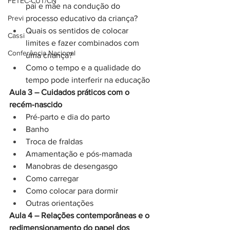
FETEC-CUT/CN
pai e mãe na condução do 
Previ
processo educativo da criança?
Quais os sentidos de colocar 
Cassi
limites e fazer combinados com 
Conferência Nacional
uma criança?
Como o tempo e a qualidade do 
tempo pode interferir na educação
Aula 3 – Cuidados práticos com o 
recém-nascido
Pré-parto e dia do parto
Banho
Troca de fraldas
Amamentação e pós-mamada
Manobras de desengasgo
Como carregar
Como colocar para dormir
Outras orientações
Aula 4 – Relações contemporâneas e o 
redimensionamento do papel dos 