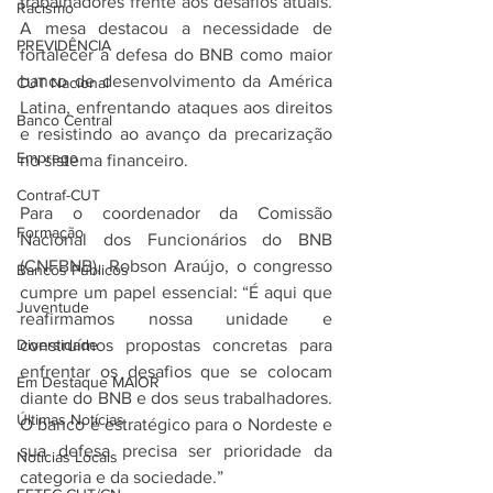
trabalhadores frente aos desafios atuais. 
Racismo
A mesa destacou a necessidade de 
PREVIDÊNCIA
fortalecer a defesa do BNB como maior 
banco de desenvolvimento da América 
CUT Nacional
Latina, enfrentando ataques aos direitos 
Banco Central
e resistindo ao avanço da precarização 
Emprego
no sistema financeiro.
Contraf-CUT
Para o coordenador da Comissão 
Formação
Nacional dos Funcionários do BNB 
(CNFBNB), Robson Araújo, o congresso 
Bancos Públicos
cumpre um papel essencial: “É aqui que 
Juventude
reafirmamos nossa unidade e 
Diversidade
construímos propostas concretas para 
enfrentar os desafios que se colocam 
Em Destaque MAIOR
diante do BNB e dos seus trabalhadores. 
Últimas Notícias
O banco é estratégico para o Nordeste e 
sua defesa precisa ser prioridade da 
Notícias Locais
categoria e da sociedade.”