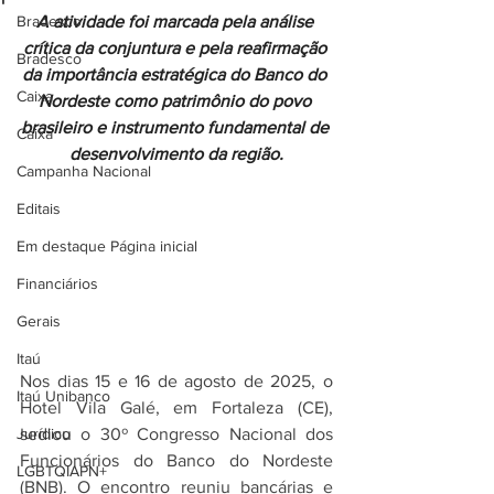
Bradesco
A atividade foi marcada pela análise 
crítica da conjuntura e pela reafirmação 
Bradesco
da importância estratégica do Banco do 
Caixa
Nordeste como patrimônio do povo 
brasileiro e instrumento fundamental de 
Caixa
desenvolvimento da região.
Campanha Nacional
Editais
Em destaque Página inicial
Financiários
Gerais
Itaú
Nos dias 15 e 16 de agosto de 2025, o 
Itaú Unibanco
Hotel Vila Galé, em Fortaleza (CE), 
Jurídico
sediou o 30º Congresso Nacional dos 
Funcionários do Banco do Nordeste 
LGBTQIAPN+
(BNB). O encontro reuniu bancárias e 