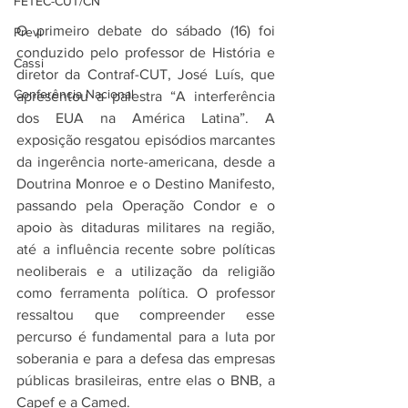
FETEC-CUT/CN
O primeiro debate do sábado (16) foi 
Previ
conduzido pelo professor de História e 
Cassi
diretor da Contraf-CUT, José Luís, que 
Conferência Nacional
apresentou a palestra “A interferência 
dos EUA na América Latina”. A 
exposição resgatou episódios marcantes 
da ingerência norte-americana, desde a 
Doutrina Monroe e o Destino Manifesto, 
passando pela Operação Condor e o 
apoio às ditaduras militares na região, 
até a influência recente sobre políticas 
neoliberais e a utilização da religião 
como ferramenta política. O professor 
ressaltou que compreender esse 
percurso é fundamental para a luta por 
soberania e para a defesa das empresas 
públicas brasileiras, entre elas o BNB, a 
Capef e a Camed.