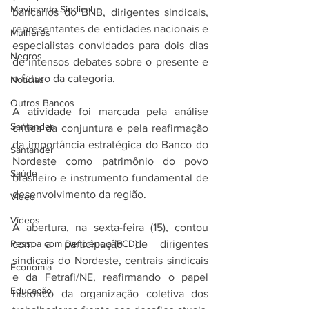
Movimento Sindical
bancários do BNB, dirigentes sindicais, 
representantes de entidades nacionais e 
Mulheres
especialistas convidados para dois dias 
Negros
de intensos debates sobre o presente e 
o futuro da categoria.
Notícias
Outros Bancos
A atividade foi marcada pela análise 
Santander
crítica da conjuntura e pela reafirmação 
da importância estratégica do Banco do 
Santander
Nordeste como patrimônio do povo 
Saúde
brasileiro e instrumento fundamental de 
desenvolvimento da região.
Vídeo
Vídeos
A abertura, na sexta-feira (15), contou 
Pessoa com Deficiência (PCD)
com a participação de dirigentes 
sindicais do Nordeste, centrais sindicais 
Economia
e da Fetrafi/NE, reafirmando o papel 
Educação
histórico da organização coletiva dos 